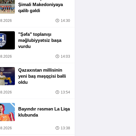
Şimali Makedoniyaya
qalib gəldi
8.2026
14:30
"Şəfa" toplanışı
məğlubiyyətsiz başa
vurdu
8.2026
14:03
Qazaxıstan millisinin
yeni baş məşqçisi bəlli
oldu
8.2026
13:54
Bayındır rəsmən La Liqa
klubunda
8.2026
13:38