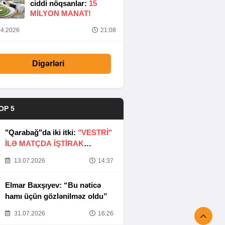
ciddi nöqsanlar:
15
MILYON MANAT!
4.2026
21:08
Digərləri
OP 5
"Qarabağ"da iki itki:
"VESTRİ"
İLƏ MATÇDA İŞTİRAK
ETMƏYƏCƏKLƏR
13.07.2026
14:37
Elmar Baxşıyev: “Bu nəticə
hamı üçün gözlənilməz oldu”
31.07.2026
16:26