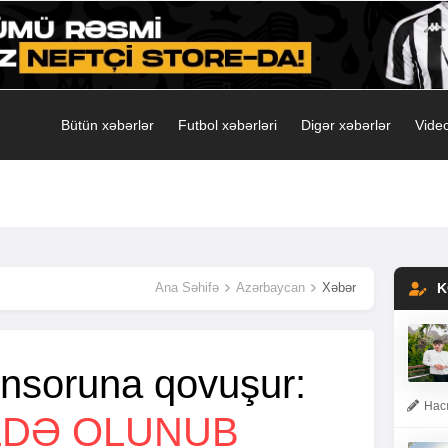
Bütün xəbərlər
Futbol xəbərləri
Digər xəbərlər
Video
Ana Səhifə
Azərbaycan
Xəbər
K
nsoruna qovuşur:
Hacı
LDƏ OLUNUB