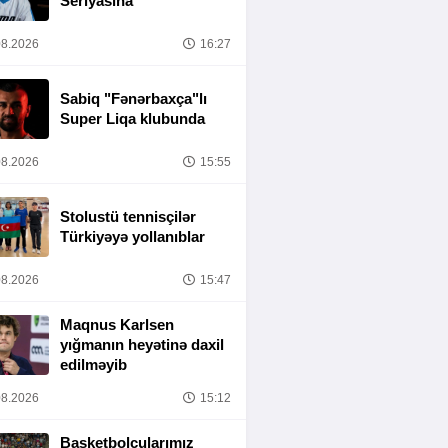
Seriyasına
8.2026
16:27
Sabiq "Fənərbaxça"lı
Super Liqa klubunda
8.2026
15:55
Stolustü tennisçilər
Türkiyəyə yollanıblar
8.2026
15:47
Maqnus Karlsen
yığmanın heyətinə daxil
edilməyib
8.2026
15:12
Basketbolçularımız