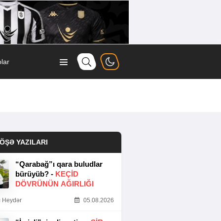
lar
ÖŞƏ YAZILARI
“Qarabağ”ı qara buludlar
bürüyüb? -
KEÇID
DÖVRÜNÜN AĞIRLIĞI
 Heydər
05.08.2026