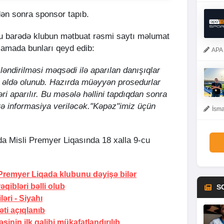
dən sonra sponsor tapıb.
bu barədə klubun mətbuat rəsmi saytı məlumat
lamada bunları qeyd edib:
APA 
əndirilməsi məqsədi ilə aparılan danışıqlar
q əldə olunub. Hazırda müəyyən prosedurlar
i aparılır. Bu məsələ həllini tapdıqdan sonra
və informasiya veriləcək."Kəpəz"imiz üçün
İsma
a Misli Premyer Liqasında 18 xalla 9-cu
Premyer Liqada klubunu dəyişə bilər
əqibləri bəlli olub
S
ləri -
Siyahı
əti açıqlanıb
sinin ilk qalibi mükafatlandırılıb