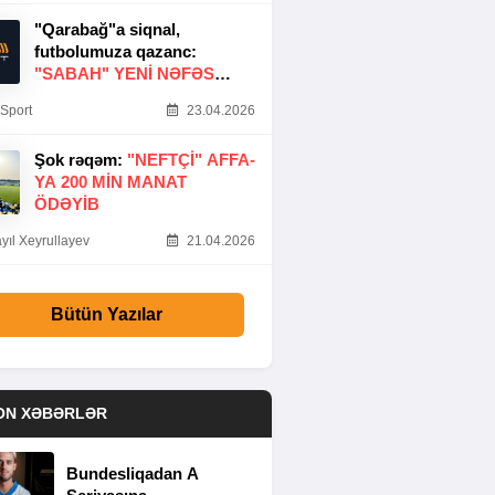
"Qarabağ"a siqnal,
futbolumuza qazanc:
"SABAH" YENI NƏFƏS
GƏTIRDI
Sport
23.04.2026
Şok rəqəm:
"NEFTÇI" AFFA-
YA 200 MIN MANAT
ÖDƏYIB
yıl Xeyrullayev
21.04.2026
Bütün Yazılar
ON XƏBƏRLƏR
Bundesliqadan A