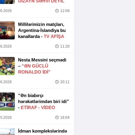
DIZAYN SƏHVI DEYIL
6.2026
12:08
Millilərimizin matçları,
Argentina-İslandiya bu
kanallarda -
TV AFİŞA
6.2026
11:20
Nesta Messini seçmədi
–
“ƏN GÜCLÜ
RONALDO IDI”
6.2026
20:11
“Ən biabırçı
hərəkətlərimdən biri idi”
-
ETIRAF -
VİDEO
5.2026
16:04
İdman komplekslərində