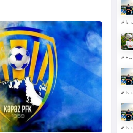
İsma
Hacı
İsma
İsma