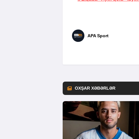
APA Sport
OXŞAR XƏBƏRLƏR