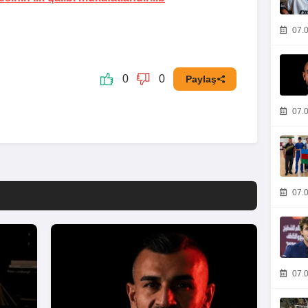
07.0
0
0
Paylaş
07.0
07.0
07.0