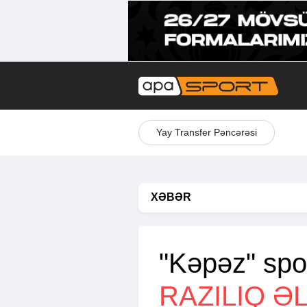
Yay Transfer Pəncərəsi
XƏBƏR
"Kəpəz" spo
RAZILIQ Ə