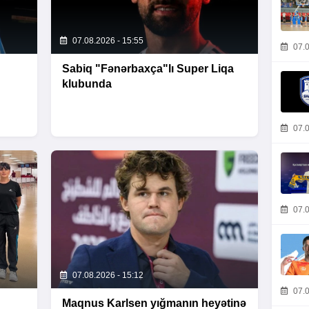
07.08.2026 - 15:55
07.0
Sabiq "Fənərbaxça"lı Super Liqa
klubunda
07.0
07.0
07.08.2026 - 15:12
07.0
Maqnus Karlsen yığmanın heyətinə