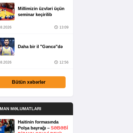
Millimizin üzvləri üçün
seminar keçirilib
8.2026
13:09
Daha bir il "Gəncə"də
8.2026
12:56
Bütün xəbərlər
DMAN MƏLUMATLARI
Haitinin formasında
Polşa bayrağı –
SƏBƏBI