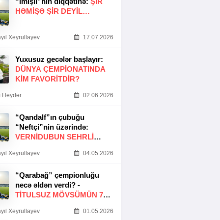
“İmişli”nin diqqətinə:
ŞIR
HƏMIŞƏ ŞIR DEYIL…
yıl Xeyrullayev
17.07.2026
Yuxusuz gecələr başlayır:
DÜNYA ÇEMPIONATINDA
KIM FAVORITDIR?
 Heydər
02.06.2026
“Qandalf”ın çubuğu
“Neftçi”nin üzərində:
VERNİDUBUN SEHRLİ
TOXUNUŞU
yıl Xeyrullayev
04.05.2026
“Qarabağ” çempionluğu
necə əldən verdi? -
TITULSUZ MÖVSÜMÜN 7
SƏBƏBI
yıl Xeyrullayev
01.05.2026