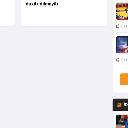
daxil edilməyib
07.0
07.0
İ