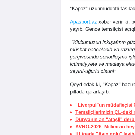
“Kəpəz” uzunmüddətli fasilə
Apasport.az
xəbər verir ki, 
yayıb. Gəncə təmsilçisi açıq
"Klubumuzun inkişafının gücl
müsbət nəticələnib və razılı
çərçivəsində sənədləşmə işlər
ictimaiyyətə və mediaya əla
xeyirli-uğurlu olsun!"
Qeyd edək ki, "Kəpəz" hazırd
pillədə qərarlaşıb.
“Liverpul”un müdafiəçisi 
Təmsilçilərimizin ÇL-dəki r
Dünyanın ən "atəşli" derbi
AVRO-2026:
Millimizin hey
II Liqada "Ayın qolu" layihə