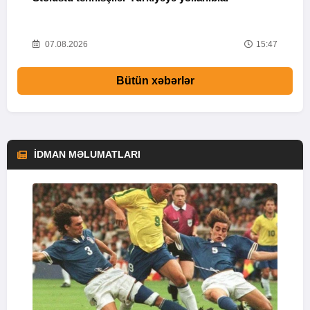
55
07.08.2026
15:47
Bütün xəbərlər
İDMAN MƏLUMATLARI