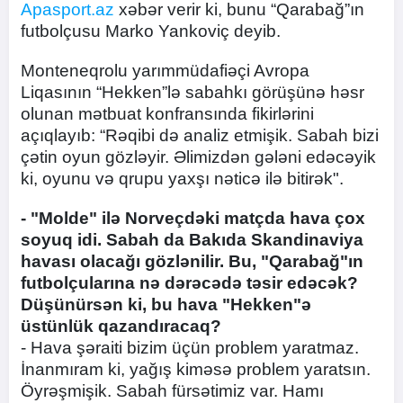
Apasport.az
xəbər verir ki, bunu “Qarabağ”ın
futbolçusu Marko Yankoviç deyib.
Monteneqrolu yarımmüdafiəçi Avropa
Liqasının “Hekken”lə sabahkı görüşünə həsr
olunan mətbuat konfransında fikirlərini
açıqlayıb: “Rəqibi də analiz etmişik. Sabah bizi
çətin oyun gözləyir. Əlimizdən gələni edəcəyik
ki, oyunu və qrupu yaxşı nəticə ilə bitirək".
- "Molde" ilə Norveçdəki matçda hava çox
soyuq idi. Sabah da Bakıda Skandinaviya
havası olacağı gözlənilir. Bu, "Qarabağ"ın
futbolçularına nə dərəcədə təsir edəcək?
Düşünürsən ki, bu hava "Hekken"ə
üstünlük qazandıracaq?
- Hava şəraiti bizim üçün problem yaratmaz.
İnanmıram ki, yağış kiməsə problem yaratsın.
Öyrəşmişik. Sabah fürsətimiz var. Hamı