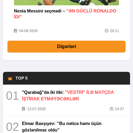
Nesta Messini seçmədi –
“ƏN GÜCLÜ RONALDO
“
IDI”
V
20
04.06.2026
20:11
Digərləri
TOP 5
01
"Qarabağ"da iki itki:
"VESTRİ" İLƏ MATÇDA
İŞTİRAK ETMƏYƏCƏKLƏR
13.07.2026
14:37
02
Elmar Baxşıyev: “Bu nəticə hamı üçün
gözlənilməz oldu”