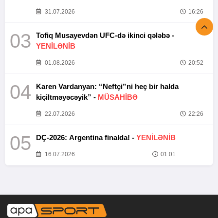
31.07.2026
16:26
03
Tofiq Musayevdən UFC-də ikinci qələbə -
YENİLƏNİB
01.08.2026
20:52
04
Karen Vardanyan: “Neftçi”ni heç bir halda
kiçiltməyəcəyik” -
MÜSAHİBƏ
22.07.2026
22:26
05
DÇ-2026: Argentina finalda! -
YENİLƏNİB
16.07.2026
01:01