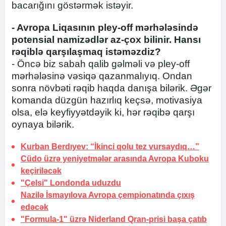
bacarığını göstərmək istəyir.
- Avropa Liqasının pley-off mərhələsində
potensial namizədlər az-çox bilinir. Hansı
rəqiblə qarşılaşmaq istəməzdiz?
- Öncə biz sabah qalib gəlməli və pley-off
mərhələsinə vəsiqə qazanmalıyıq. Ondan
sonra növbəti rəqib haqda danışa bilərik. Əgər
komanda düzgün hazırlıq keçsə, motivasiya
olsa, elə keyfiyyətdəyik ki, hər rəqibə qarşı
oynaya bilərik.
Kurban Berdıyev: “İkinci qolu tez vursaydıq…”
Cüdo üzrə yeniyetmələr arasında Avropa Kuboku
keçiriləcək
"Çelsi" Londonda
uduzdu
Nazilə İsmayılova Avropa çempionatında çıxış
edəcək
"Formula-1" üzrə Niderland Qran-prisi başa çatıb