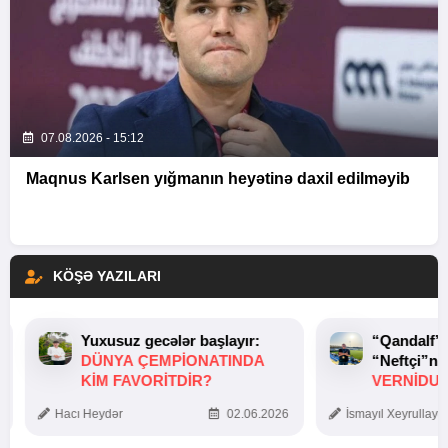
07.08.2026 - 15:12
Maqnus Karlsen yığmanın heyətinə daxil edilməyib
KÖŞƏ YAZILARI
Yuxusuz gecələr başlayır:
“Qandalf”
DÜNYA ÇEMPIONATINDA
“Neftçi”ni
KIM FAVORITDIR?
VERNİDUB
TOXUNUŞ
Hacı Heydər
02.06.2026
İsmayıl Xeyrullaye