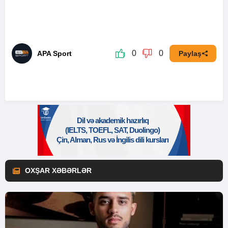
0
0
APA Sport
Paylaş
OXŞAR XƏBƏRLƏR