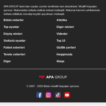
APA GROUP daxil olan saytlar uzerlər tərəfindən tam dəstəklənir. Müəllif hüquqları
qorunur. Məlumatdan istifadə etdikdə istinad mütləqdir. Məlumat internet səhifələrində
istifadə edildikdə müvafiq keçidin qoyulması mütləqdir.
Bütün xəbərlər
Atletika
Top oyunlar
Digər növləri
Döyüş növləri
Videolar
Stolüstü oyunlar
Top 10
Futbol xəbərləri
Gizlilik şərtləri
Tennis xəbərləri
Haqqımızda
Digər
Əlaqə
© 2007 - 2026 Bütün müəllif hüquqları qorunur.