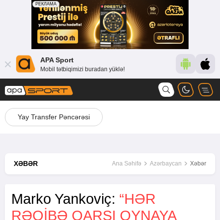
APA Sport
Mobil tətbiqimizi buradan yüklə!
Yay Transfer Pəncərəsi
XƏBƏR
Ana Səhifə
Azərbaycan
Xəbər
Marko Yankoviç:
“HƏR
RƏQIBƏ QARŞI OYNAYA