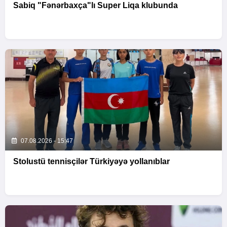
Sabiq "Fənərbaxça"lı Super Liqa klubunda
07.08.2026 - 15:47
Stolustü tennisçilər Türkiyəyə yollanıblar