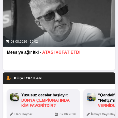
08.08.2026 - 15:02
Messiyə ağır itki -
ATASI VƏFAT ETDI
KÖŞƏ YAZILARI
Yuxusuz gecələr başlayır:
“Qandalf”
DÜNYA ÇEMPIONATINDA
“Neftçi”ni
KIM FAVORITDIR?
VERNİDUB
TOXUNUŞ
Hacı Heydər
02.06.2026
İsmayıl Xeyrullaye