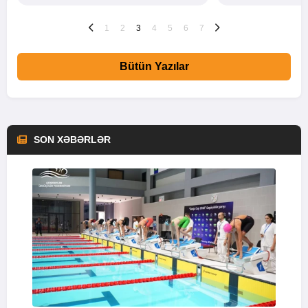
1
2
3
4
5
6
7
Bütün Yazılar
SON XƏBƏRLƏR