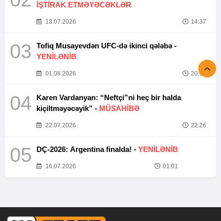
İŞTİRAK ETMƏYƏCƏKLƏR
13.07.2026
14:37
03
Tofiq Musayevdən UFC-də ikinci qələbə -
YENİLƏNİB
01.08.2026
20:52
04
Karen Vardanyan: “Neftçi”ni heç bir halda
kiçiltməyəcəyik” -
MÜSAHİBƏ
22.07.2026
22:26
05
DÇ-2026: Argentina finalda! -
YENİLƏNİB
16.07.2026
01:01