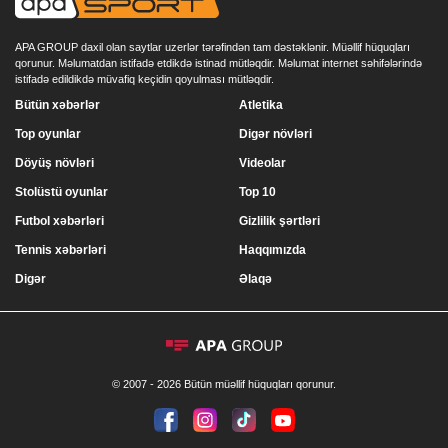
APA GROUP daxil olan saytlar uzerlər tərəfindən tam dəstəklənir. Müəllif hüquqları
qorunur. Məlumatdan istifadə etdikdə istinad mütləqdir. Məlumat internet səhifələrində
istifadə edildikdə müvafiq keçidin qoyulması mütləqdir.
Bütün xəbərlər
Atletika
Top oyunlar
Digər növləri
Döyüş növləri
Videolar
Stolüstü oyunlar
Top 10
Futbol xəbərləri
Gizlilik şərtləri
Tennis xəbərləri
Haqqımızda
Digər
Əlaqə
© 2007 - 2026 Bütün müəllif hüquqları qorunur.