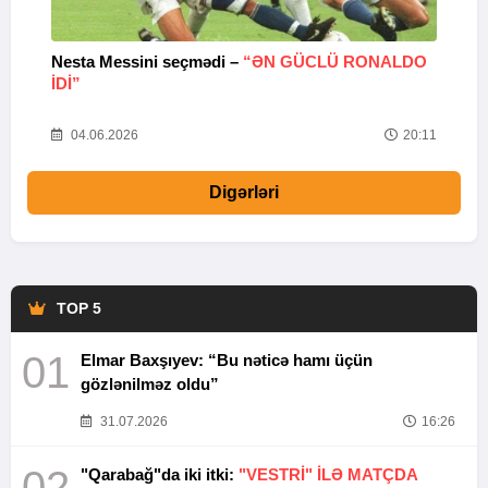
Nesta Messini seçmədi –
“ƏN GÜCLÜ RONALDO
“
IDI”
V
20
04.06.2026
20:11
Digərləri
TOP 5
01
Elmar Baxşıyev: “Bu nəticə hamı üçün
gözlənilməz oldu”
31.07.2026
16:26
02
"Qarabağ"da iki itki:
"VESTRİ" İLƏ MATÇDA