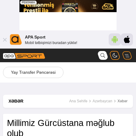
APA Sport
Mobil tətbiqimizi buradan yüklə!
Yay Transfer Pəncərəsi
XƏBƏR
Ana Səhifə
Azərbaycan
Xəbər
Millimiz Gürcüstana məğlub
olub