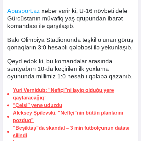
Apasport.az
xəbər verir ki, U-16 növbəti dəfə
Gürcüstanın müvafiq yaş qrupundan ibarət
komandası ilə qarşılaşıb.
Bakı Olimpiya Stadionunda təşkil olunan görüş
qonaqların 3:0 hesablı qələbəsi ilə yekunlaşıb.
Qeyd edək ki, bu komandalar arasında
sentyabrın 10-da keçirilən ilk yoxlama
oyununda millimiz 1:0 hesablı qələbə qazanıb.
Yuri Vernidub: “Neftçi”ni layiq olduğu yerə
qaytaracağıq”
“Çelsi” yenə
uduzdu
Aleksey Şpilevski: "Neftçi”nin bütün
planlarını
pozduq”
“Beşiktaş”da skandal –
3 min futbolçunun datası
silindi