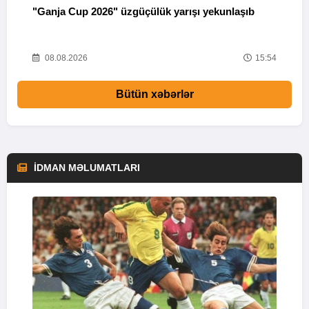
"Ganja Cup 2026" üzgüçülük yarışı yekunlaşıb
M
18
08.08.2026
15:54
Bütün xəbərlər
İDMAN MƏLUMATLARI