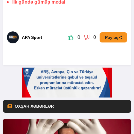
İlk gündə gümüş
medal
0
0
APA Sport
Paylaş
OXŞAR XƏBƏRLƏR