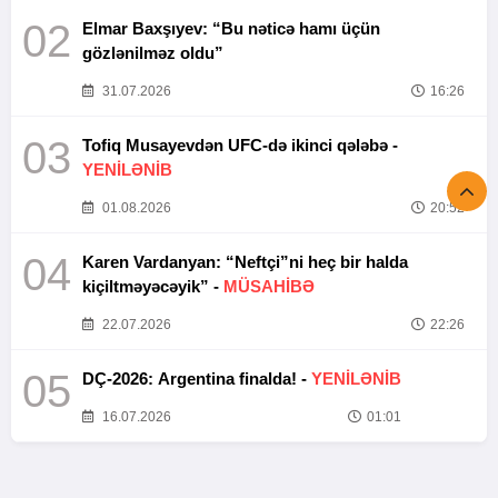
02
Elmar Baxşıyev: “Bu nəticə hamı üçün
gözlənilməz oldu”
31.07.2026
16:26
03
Tofiq Musayevdən UFC-də ikinci qələbə -
YENİLƏNİB
01.08.2026
20:52
04
Karen Vardanyan: “Neftçi”ni heç bir halda
kiçiltməyəcəyik” -
MÜSAHİBƏ
22.07.2026
22:26
05
DÇ-2026: Argentina finalda! -
YENİLƏNİB
16.07.2026
01:01