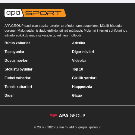
APA GROUP daxil olan saytlar uzerlər tərəfindən tam dəstəklənir. Müəllif hüquqları
qorunur. Məlumatdan istifadə etdikdə istinad mütləqdir. Məlumat internet səhifələrində
istifadə edildikdə müvafiq keçidin qoyulması mütləqdir.
Bütün xəbərlər
Atletika
Top oyunlar
Digər növləri
Döyüş növləri
Videolar
Stolüstü oyunlar
Top 10
Futbol xəbərləri
Gizlilik şərtləri
Tennis xəbərləri
Haqqımızda
Digər
Əlaqə
© 2007 - 2026 Bütün müəllif hüquqları qorunur.