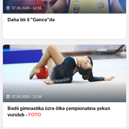
07.08.2026 - 12:56
Daha bir il "Gəncə"də
07.08.2026 - 12:34
Bədii gimnastika üzrə ölkə çempionatına yekun
vurulub -
FOTO