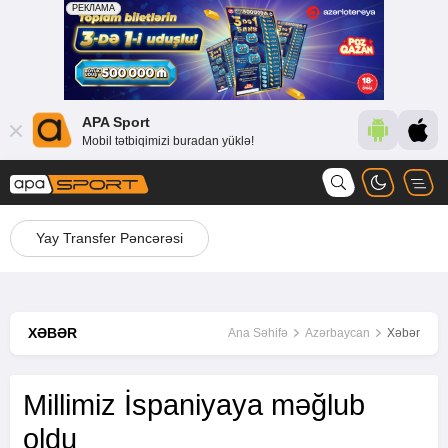
APA Sport
Mobil tətbiqimizi buradan yüklə!
Yay Transfer Pəncərəsi
XƏBƏR
Ana Səhifə
Azərbaycan
Xəbər
Millimiz İspaniyaya məğlub
oldu