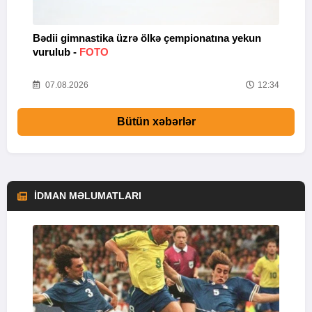
Bədii gimnastika üzrə ölkə çempionatına yekun
A
vurulub -
FOTO
s
56
07.08.2026
12:34
Bütün xəbərlər
İDMAN MƏLUMATLARI