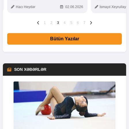
TOXUNUŞ
Hacı Heydər
02.06.2026
İsmayıl Xeyrullaye
1
2
3
4
5
6
7
Bütün Yazılar
SON XƏBƏRLƏR