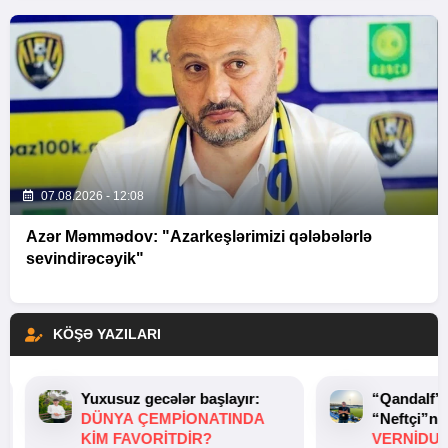
07.08.2026 - 12:08
Azər Məmmədov: "Azarkeşlərimizi qələbələrlə
sevindirəcəyik"
KÖŞƏ YAZILARI
Yuxusuz gecələr başlayır:
“Qandalf”
DÜNYA ÇEMPIONATINDA
“Neftçi”ni
KIM FAVORITDIR?
VERNİDUB