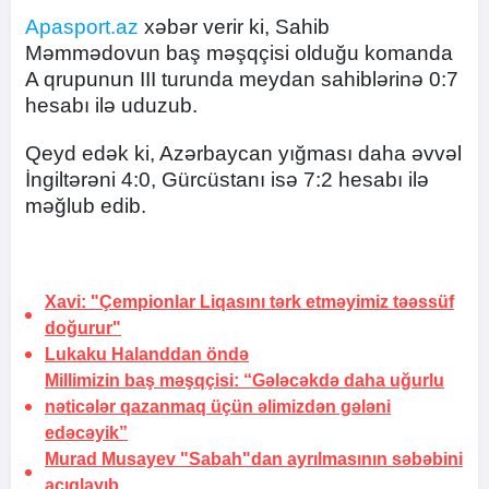
Apasport.az
xəbər verir ki, Sahib
Məmmədovun baş məşqçisi olduğu komanda
A qrupunun III turunda meydan sahiblərinə 0:7
hesabı ilə uduzub.
Qeyd edək ki, Azərbaycan yığması daha əvvəl
İngiltərəni 4:0, Gürcüstanı isə 7:2 hesabı ilə
məğlub edib.
Xavi: "Çempionlar Liqasını tərk etməyimiz
təəssüf
doğurur"
Lukaku Halanddan
öndə
Millimizin baş məşqçisi: “Gələcəkdə daha uğurlu
nəticələr qazanmaq üçün əlimizdən gələni
edəcəyik”
Murad Musayev "Sabah"dan ayrılmasının səbəbini
açıqlayıb