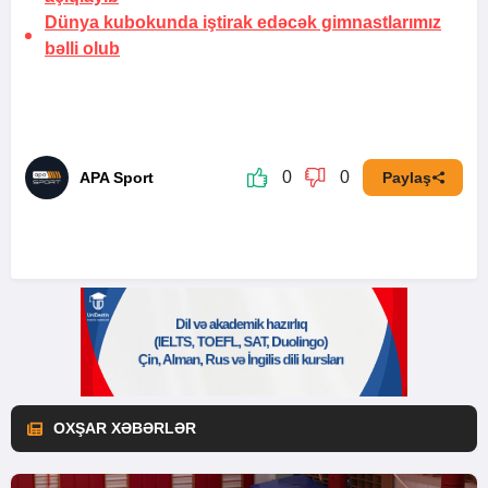
Dünya kubokunda iştirak edəcək gimnastlarımız
bəlli olub
0
0
APA Sport
Paylaş
OXŞAR XƏBƏRLƏR