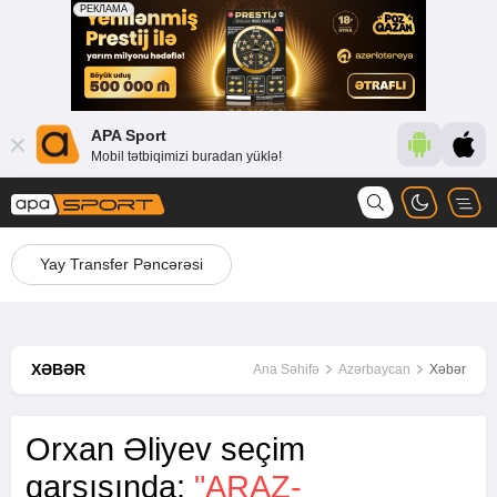
APA Sport
Mobil tətbiqimizi buradan yüklə!
Yay Transfer Pəncərəsi
XƏBƏR
Ana Səhifə
Azərbaycan
Xəbər
Orxan Əliyev seçim
qarşısında:
"ARAZ-