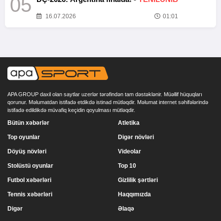
05
16.07.2026
01:01
APA GROUP daxil olan saytlar uzerlər tərəfindən tam dəstəklənir. Müəllif hüquqları
qorunur. Məlumatdan istifadə etdikdə istinad mütləqdir. Məlumat internet səhifələrində
istifadə edildikdə müvafiq keçidin qoyulması mütləqdir.
Bütün xəbərlər
Atletika
Top oyunlar
Digər növləri
Döyüş növləri
Videolar
Stolüstü oyunlar
Top 10
Futbol xəbərləri
Gizlilik şərtləri
Tennis xəbərləri
Haqqımızda
Digər
Əlaqə