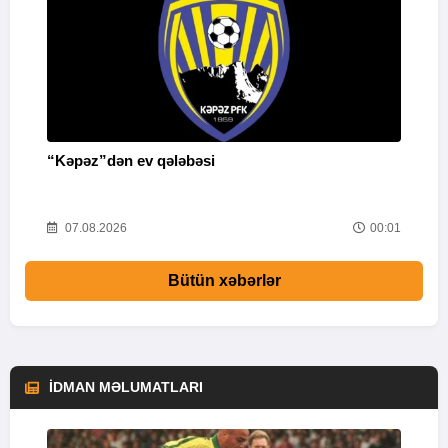
“Kəpəz”dən ev qələbəsi
Q
i
52
07.08.2026
00:01
Bütün xəbərlər
İDMAN MƏLUMATLARI