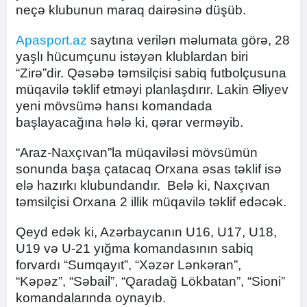
neçə klubunun maraq dairəsinə düşüb.
Apasport.az
saytına verilən məlumata görə, 28
yaşlı hücumçunu istəyən klublardan biri
“Zirə”dir. Qəsəbə təmsilçisi sabiq futbolçusuna
müqavilə təklif etməyi planlaşdırır. Lakin Əliyev
yeni mövsümə hansı komandada
başlayacağına hələ ki, qərar verməyib.
“Araz-Naxçıvan”la müqaviləsi mövsümün
sonunda başa çatacaq Orxana əsas təklif isə
elə hazırkı klubundandır. Belə ki, Naxçıvan
təmsilçisi Orxana 2 illik müqavilə təklif edəcək.
Qeyd edək ki, Azərbaycanın U16, U17, U18,
U19 və U-21 yığma komandasının sabiq
forvardı “Sumqayıt”, “Xəzər Lənkəran”,
“Kəpəz”, “Səbail”, “Qaradağ Lökbatan”, “Sioni”
komandalarında oynayıb.