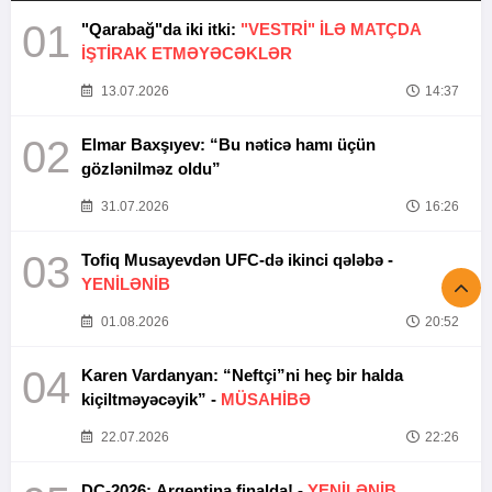
01
"Qarabağ"da iki itki:
"VESTRİ" İLƏ MATÇDA
İŞTİRAK ETMƏYƏCƏKLƏR
13.07.2026
14:37
02
Elmar Baxşıyev: “Bu nəticə hamı üçün
gözlənilməz oldu”
31.07.2026
16:26
03
Tofiq Musayevdən UFC-də ikinci qələbə -
YENİLƏNİB
01.08.2026
20:52
04
Karen Vardanyan: “Neftçi”ni heç bir halda
kiçiltməyəcəyik” -
MÜSAHİBƏ
22.07.2026
22:26
DÇ-2026: Argentina finalda! -
YENİLƏNİB