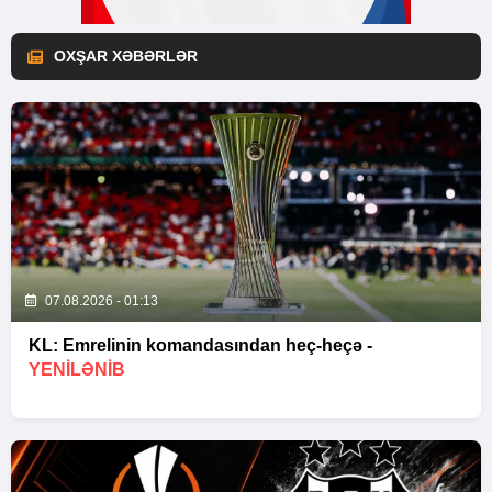
OXŞAR XƏBƏRLƏR
07.08.2026 - 01:13
KL: Emrelinin komandasından heç-heçə -
YENİLƏNİB