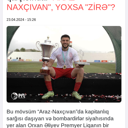
NAXÇIVAN", YOXSA "ZIRƏ"?
23.04.2024 - 15:26
Bu mövsüm “Araz-Naxçıvan”da kapitanlıq
sarğısı daşıyan və bombardirlər siyahısında
yer alan Orxan Əliyev Premyer Liqanın bir