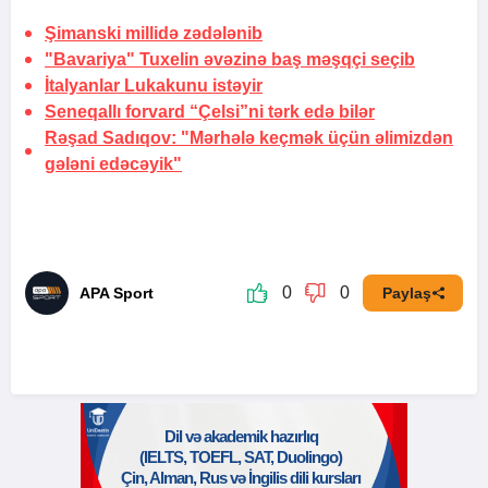
Şimanski millidə zədələnib
"Bavariya" Tuxelin əvəzinə baş məşqçi seçib
İtalyanlar Lukakunu istəyir
Seneqallı forvard “Çelsi”ni tərk edə bilər
Rəşad Sadıqov: "Mərhələ keçmək üçün
əlimizdən
gələni edəcəyik"
0
0
APA Sport
Paylaş