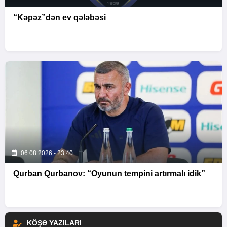
“Kəpəz”dən ev qələbəsi
06.08.2026 - 23:40
Qurban Qurbanov: “Oyunun tempini artırmalı idik”
KÖŞƏ YAZILARI