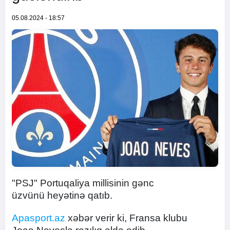
05.08.2024 - 18:57
"PSJ" Portuqaliya millisinin gənc
üzvünü heyətinə qatıb.
Apasport.az
xəbər verir ki, Fransa klubu