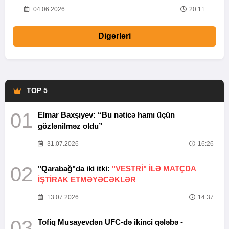
20
04.06.2026
20:11
Digərləri
TOP 5
01
Elmar Baxşıyev: “Bu nəticə hamı üçün
gözlənilməz oldu”
31.07.2026
16:26
02
"Qarabağ"da iki itki:
"VESTRİ" İLƏ MATÇDA
İŞTİRAK ETMƏYƏCƏKLƏR
13.07.2026
14:37
03
Tofiq Musayevdən UFC-də ikinci qələbə -