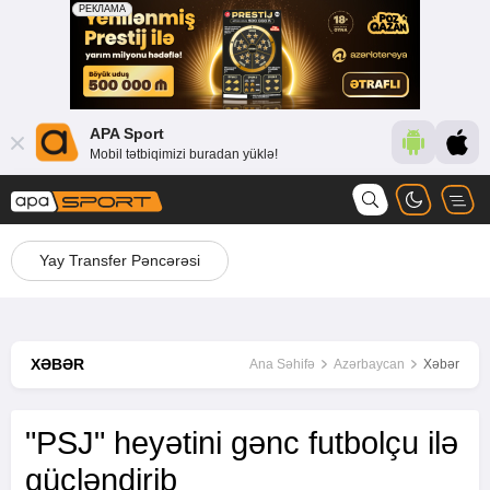
APA Sport
Mobil tətbiqimizi buradan yüklə!
Yay Transfer Pəncərəsi
XƏBƏR
Ana Səhifə
Azərbaycan
Xəbər
"PSJ" heyətini gənc futbolçu ilə
gücləndirib