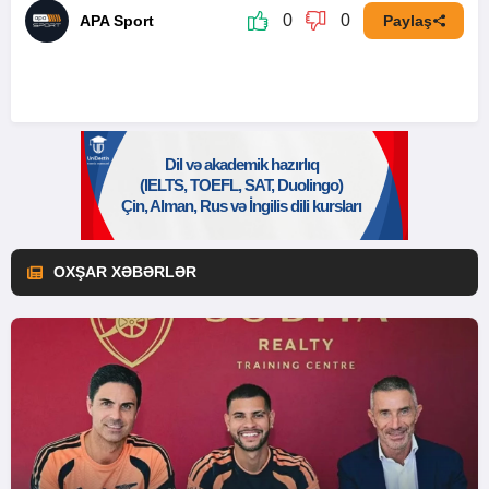
0
0
APA Sport
Paylaş
OXŞAR XƏBƏRLƏR