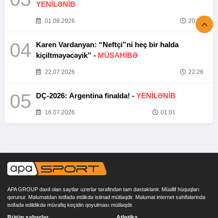
YENİLƏNİB
01.08.2026
20:52
04
Karen Vardanyan: “Neftçi”ni heç bir halda
kiçiltməyəcəyik” -
MÜSAHİBƏ
22.07.2026
22:26
05
DÇ-2026: Argentina finalda! -
YENİLƏNİB
16.07.2026
01:01
APA GROUP daxil olan saytlar uzerlər tərəfindən tam dəstəklənir. Müəllif hüquqları
qorunur. Məlumatdan istifadə etdikdə istinad mütləqdir. Məlumat internet səhifələrində
istifadə edildikdə müvafiq keçidin qoyulması mütləqdir.
Bütün xəbərlər
Atletika