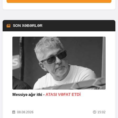
SON XƏBƏRLƏR
Messiyə ağır itki -
ATASI VƏFAT ETDI
M
54
08.08.2026
15:02