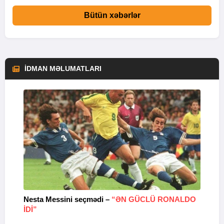
Bütün xəbərlər
İDMAN MƏLUMATLARI
Nesta Messini seçmədi –
“ƏN GÜCLÜ RONALDO
“
IDI”
V