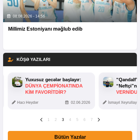
08.08.2026 - 14:56
Millimiz Estoniyanı məğlub edib
KÖŞƏ YAZILARI
Yuxusuz gecələr başlayır:
“Qandalf”
DÜNYA ÇEMPIONATINDA
“Neftçi”ni
KIM FAVORITDIR?
VERNİDUB
TOXUNUŞ
Hacı Heydər
02.06.2026
İsmayıl Xeyrullaye
1
2
3
4
5
6
7
Bütün Yazılar