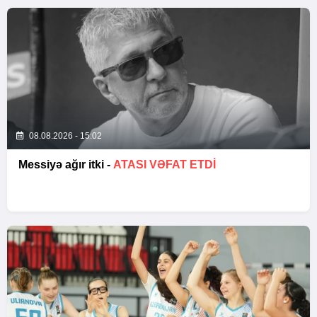
08.08.2026 - 15:02
Messiyə ağır itki -
ATASI VƏFAT ETDI