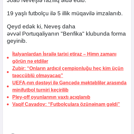
Joao Neveşlə razılıq əldə edib.
19 yaşlı futbolçu ilə 5 illik müqavilə imzalanıb.
Qeyd edək ki, Neveş daha
əvvəl Portuqaliyanın "Benfika" klubunda forma
geyinib.
İtalyanlardan İsrailə tarixi etiraz –
Himn zamanı
görün nə etdilər
Zubir: “Onların ardıcıl çempionluğu heç kim üçün
təəccüblü olmayacaq”
UEFA-nın dəstəyi ilə Gəncədə məktəblilər arasında
minifutbol turniri keçirilib
Pley-off oyunlarının vaxtı açıqlanıb
Vaqif Cavadov: “Futbolçulara özünəinam gəldi”