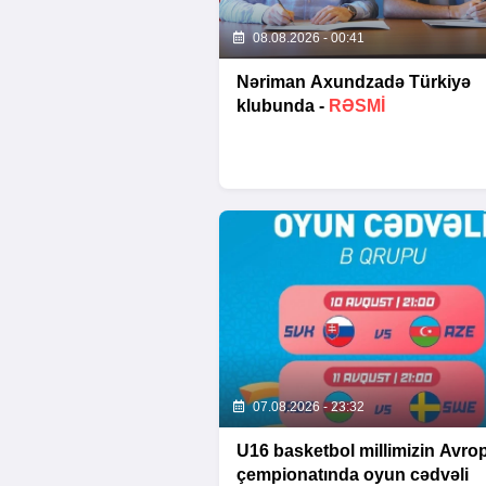
08.08.2026 - 00:41
Nəriman Axundzadə Türkiyə
klubunda -
RƏSMİ
07.08.2026 - 23:32
U16 basketbol millimizin Avro
çempionatında oyun cədvəli