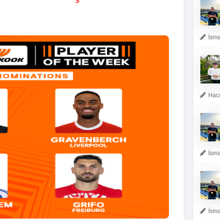
İsma
Hacı
İsma
İsma