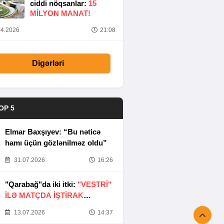
ciddi nöqsanlar:
15
MILYON MANAT!
4.2026
21:08
Digərləri
OP 5
Elmar Baxşıyev: “Bu nəticə
hamı üçün gözlənilməz oldu”
31.07.2026
16:26
"Qarabağ"da iki itki:
"VESTRİ"
İLƏ MATÇDA İŞTİRAK
ETMƏYƏCƏKLƏR
13.07.2026
14:37