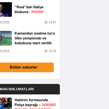
“Real”dan İtaliya
klubuna -
RƏSMİ
8.2026
19:57
Kamandan oxatma üzrə
ölkə çempionatı və
kubokuna start verilib
8.2026
19:35
Bütün xəbərlər
DMAN MƏLUMATLARI
Haitinin formasında
Polşa bayrağı –
SƏBƏBI