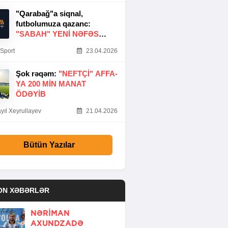
"Qarabağ"a siqnal,
futbolumuza qazanc:
"SABAH" YENI NƏFƏS
GƏTIRDI
Sport
23.04.2026
Şok rəqəm:
"NEFTÇI" AFFA-
YA 200 MIN MANAT
ÖDƏYIB
yıl Xeyrullayev
21.04.2026
Bütün Yazılar
ON XƏBƏRLƏR
NƏRIMAN
AXUNDZADƏ