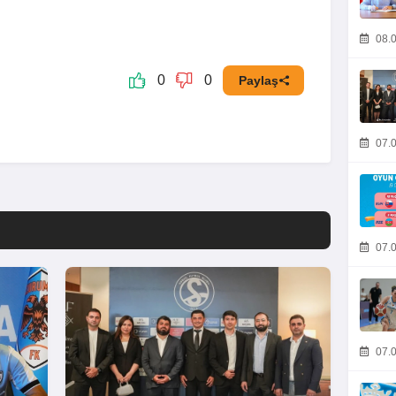
08.0
0
0
Paylaş
07.0
07.0
07.0