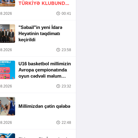
TÜRKIYƏ KLUBUNDA
-
RƏSMİ
8.2026
00:41
"Səbail"in yeni İdarə
Heyətinin təqdimatı
keçirildi
8.2026
23:58
U16 basketbol millimizin
Avropa çempionatında
oyun cədvəli məlum
olub
8.2026
23:32
Millimizdən çətin qələbə
8.2026
22:48