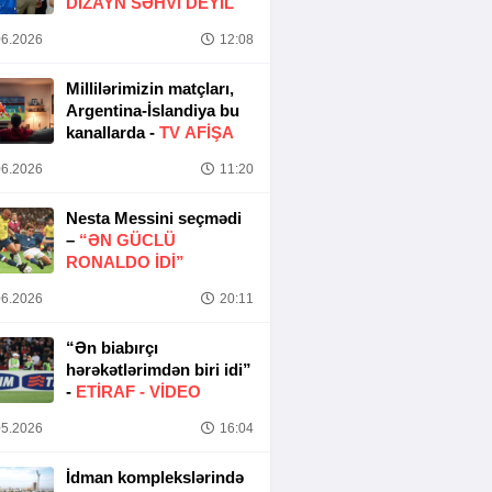
DIZAYN SƏHVI DEYIL
6.2026
12:08
Millilərimizin matçları,
Argentina-İslandiya bu
kanallarda -
TV AFİŞA
6.2026
11:20
Nesta Messini seçmədi
–
“ƏN GÜCLÜ
RONALDO IDI”
6.2026
20:11
“Ən biabırçı
hərəkətlərimdən biri idi”
-
ETIRAF -
VİDEO
5.2026
16:04
İdman komplekslərində