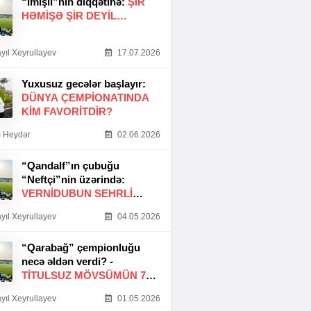
“İmişli”nin diqqətinə:
ŞIR
HƏMIŞƏ ŞIR DEYIL…
yıl Xeyrullayev
17.07.2026
Yuxusuz gecələr başlayır:
DÜNYA ÇEMPIONATINDA
KIM FAVORITDIR?
 Heydər
02.06.2026
“Qandalf”ın çubuğu
“Neftçi”nin üzərində:
VERNİDUBUN SEHRLİ
TOXUNUŞU
yıl Xeyrullayev
04.05.2026
“Qarabağ” çempionluğu
necə əldən verdi? -
TITULSUZ MÖVSÜMÜN 7
SƏBƏBI
yıl Xeyrullayev
01.05.2026