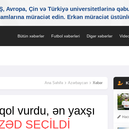
Bütün xəbərlər
Futbol xəbərləri
Digər xəbərlər
Video
Ana Səhifə
Azərbaycan
Xəbər
K
qol vurdu, ən yaxşı
Hacı
ZƏD SEÇILDI