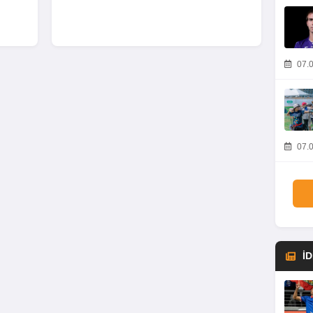
07.0
07.0
İ