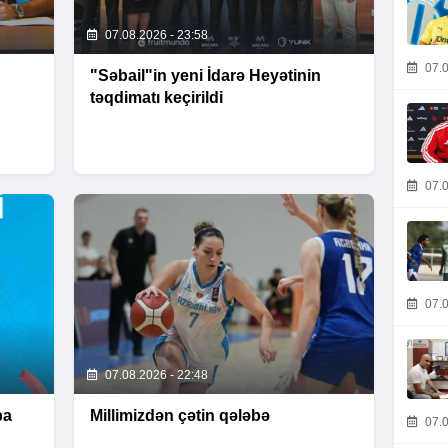
07.08.2026 - 23:58
07.0
"Səbail"in yeni İdarə Heyətinin
təqdimatı keçirildi
07.0
07.0
07.08.2026 - 22:48
pa
Millimizdən çətin qələbə
07.0