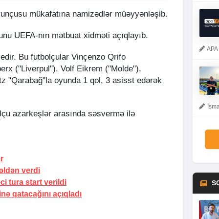
yunçusu mükafatına namizədlər müəyyənləşib.
bunu UEFA-nın mətbuat xidməti açıqlayıb.
APA 
edir. Bu futbolçular Vinçenzo Qrifo
rx ("Liverpul"), Volf Eikrem ("Molde"),
irtz "Qarabağ"la oyunda 1 qol, 3 asisst edərək
İsma
lçu azarkeşlər arasında səsvermə ilə
ər
əldən verdi
i tura start verildi
S
inə qatacağını açıqladı