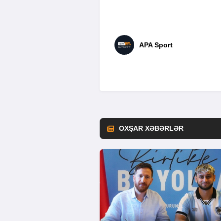
APA Sport
OXŞAR XƏBƏRLƏR