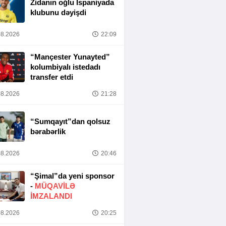
Zidanın oğlu İspaniyada
klubunu dəyişdi
8.2026
22:09
“Mançester Yunayted”
kolumbiyalı istedadı
transfer etdi
8.2026
21:28
“Sumqayıt”dan qolsuz
bərabərlik
8.2026
20:46
“Şimal”da yeni sponsor
-
MÜQAVİLƏ
İMZALANDI
8.2026
20:25