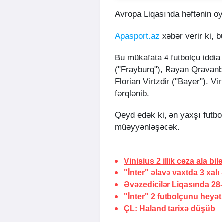
Avropa Liqasında həftənin o
Apasport.az
xəbər verir ki, 
Bu mükafata 4 futbolçu iddia 
("Frayburq"), Rayan Qravanbe
Florian Virtzdir ("Bayer"). V
fərqlənib.
Qeyd edək ki, ən yaxşı futbo
müəyyənləşəcək.
Vinisius 2 illik cəza ala bil
"İnter" əlavə vaxtda 3 xalı
Əvəzedicilər Liqasında 28-c
"İnter" 2 futbolçunu heyət
ÇL: Haland tarixə düşüb