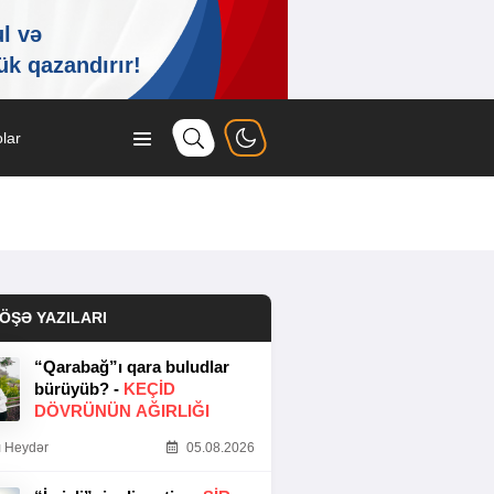
lar
ÖŞƏ YAZILARI
“Qarabağ”ı qara buludlar
bürüyüb? -
KEÇID
DÖVRÜNÜN AĞIRLIĞI
 Heydər
05.08.2026