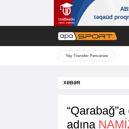
Yay Transfer Pəncərəsi
XƏBƏR
“Qarabağ”a 
adına
NAMI