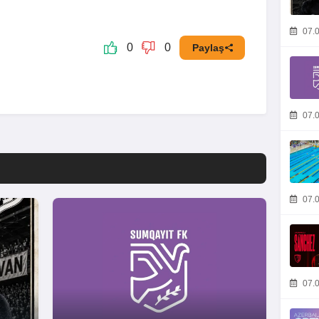
07.0
0
0
Paylaş
07.0
07.0
07.0