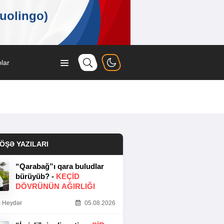
lar
ÖŞƏ YAZILARI
“Qarabağ”ı qara buludlar
bürüyüb? -
KEÇID
DÖVRÜNÜN AĞIRLIĞI
 Heydər
05.08.2026