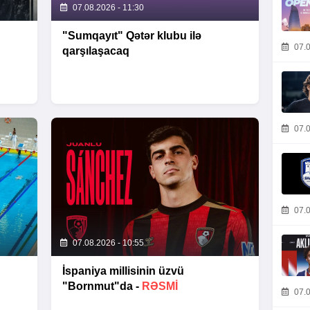
07.08.2026 - 11:30
"Sumqayıt" Qətər klubu ilə
07.0
qarşılaşacaq
07.0
07.0
07.08.2026 - 10:55
İspaniya millisinin üzvü
"Bornmut"da -
RƏSMİ
07.0