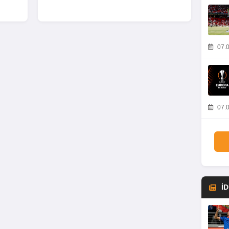
07.0
07.0
İ