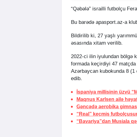
“Qəbələ” israilli futbolçu Fer
Bu barədə apasport.az-a klu
Bildirilib ki, 27 yaşlı yarımm
əsasında xitam verilib.
2022-ci ilin iyulundan bölgə 
formada keçirdiyi 47 matçda 
Azərbaycan kubokunda 8 (1 q
edib.
İspaniya millisinin üzvü “
Maqnus Karlsen ailə həya
Gəncədə aerobika gimnastik
“Real” keçmiş futbolçusu
“Bavariya”dan Musiala qə