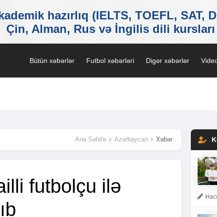
Bütün xəbərlər
Futbol xəbərləri
Digər xəbərlər
Video
Ana Səhifə
Azərbaycan
Xəbər
K
illi futbolçu ilə
Hacı
rıb