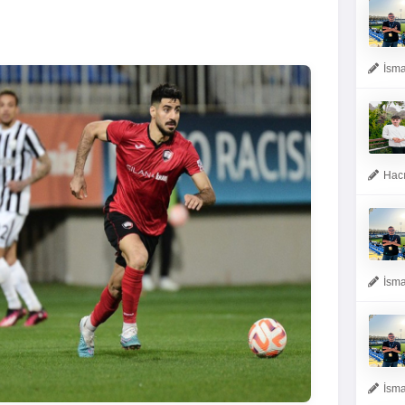
İsma
Hacı
İsma
İsma