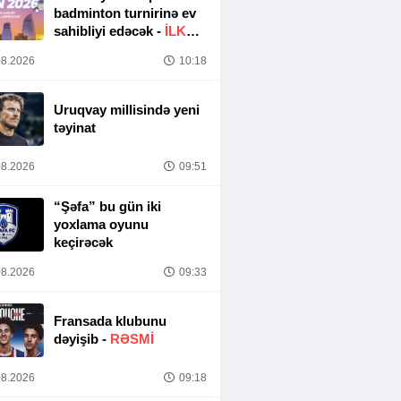
badminton turnirinə ev
sahibliyi edəcək -
İLK
DƏFƏ
8.2026
10:18
Uruqvay millisində yeni
təyinat
8.2026
09:51
“Şəfa” bu gün iki
yoxlama oyunu
keçirəcək
8.2026
09:33
Fransada klubunu
dəyişib -
RƏSMİ
8.2026
09:18