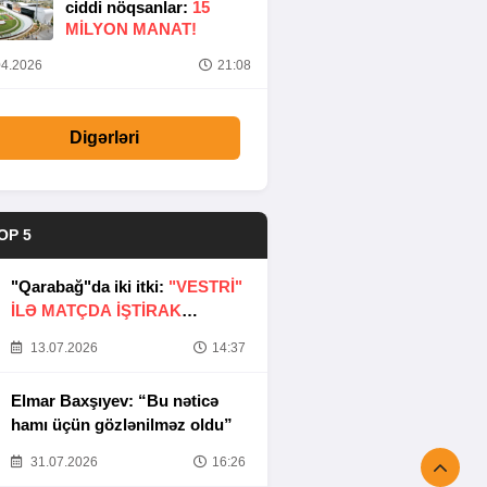
ciddi nöqsanlar:
15
MILYON MANAT!
4.2026
21:08
Digərləri
OP 5
"Qarabağ"da iki itki:
"VESTRİ"
İLƏ MATÇDA İŞTİRAK
ETMƏYƏCƏKLƏR
13.07.2026
14:37
Elmar Baxşıyev: “Bu nəticə
hamı üçün gözlənilməz oldu”
31.07.2026
16:26