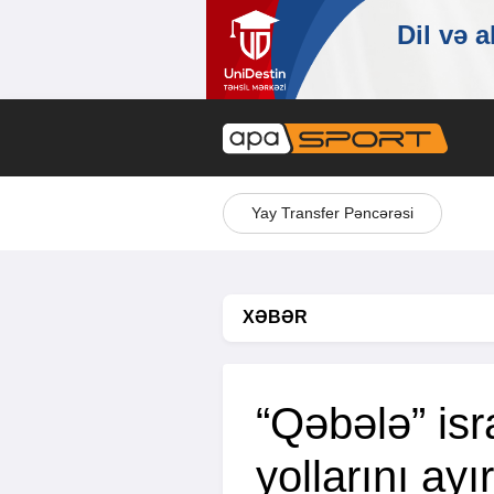
Yay Transfer Pəncərəsi
XƏBƏR
“Qəbələ” isra
yollarını ayı