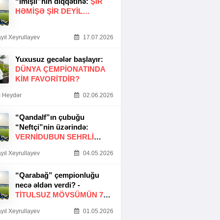
“İmişli”nin diqqətinə:
ŞIR
HƏMIŞƏ ŞIR DEYIL…
yıl Xeyrullayev
17.07.2026
Yuxusuz gecələr başlayır:
DÜNYA ÇEMPIONATINDA
KIM FAVORITDIR?
 Heydər
02.06.2026
“Qandalf”ın çubuğu
“Neftçi”nin üzərində:
VERNİDUBUN SEHRLİ
TOXUNUŞU
yıl Xeyrullayev
04.05.2026
“Qarabağ” çempionluğu
necə əldən verdi? -
TITULSUZ MÖVSÜMÜN 7
SƏBƏBI
yıl Xeyrullayev
01.05.2026