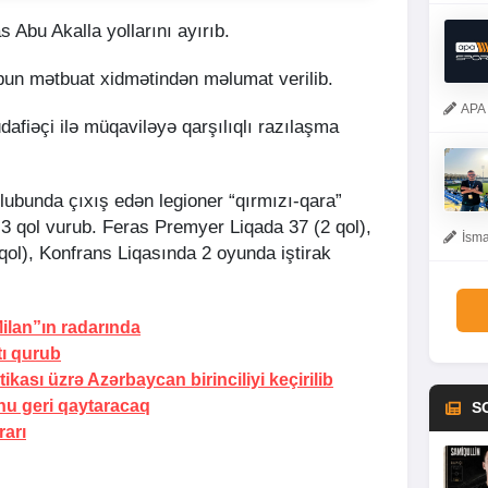
as Abu Akalla yollarını ayırıb.
bun mətbuat xidmətindən məlumat verilib.
APA 
üdafiəçi ilə müqaviləyə qarşılıqlı razılaşma
klubunda çıxış edən legioner “qırmızı-qara”
3 qol vurub. Feras Premyer Liqada 37 (2 qol),
İsma
ol), Konfrans Liqasında 2 oyunda iştirak
Milan”ın radarında
tı qurub
ası üzrə Azərbaycan birinciliyi keçirilib
nu geri qaytaracaq
S
rarı