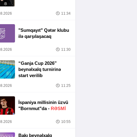
8.2026
11:34
"Sumqayıt" Qətər klubu
ilə qarşılaşacaq
8.2026
11:30
“Ganja Cup 2026”
beynəlxalq turnirinə
start verilib
8.2026
11:25
İspaniya millisinin üzvü
"Bornmut"da -
RƏSMİ
8.2026
10:55
Bakı beynəlxalq