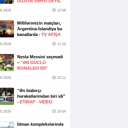
DIZAYN SƏHVI DEYIL
6.2026
12:08
Millilərimizin matçları,
Argentina-İslandiya bu
kanallarda -
TV AFİŞA
6.2026
11:20
Nesta Messini seçmədi
–
“ƏN GÜCLÜ
RONALDO IDI”
6.2026
20:11
“Ən biabırçı
hərəkətlərimdən biri idi”
-
ETIRAF -
VİDEO
5.2026
16:04
İdman komplekslərində