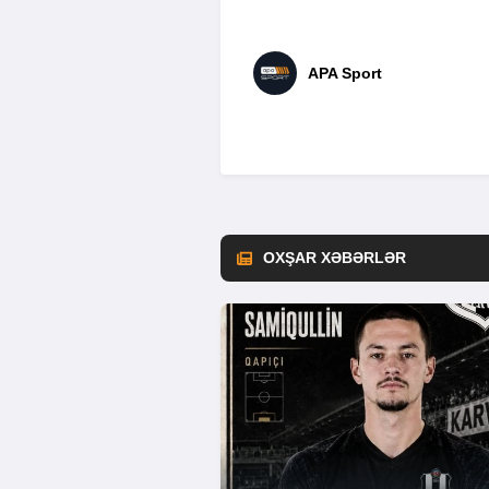
APA Sport
OXŞAR XƏBƏRLƏR