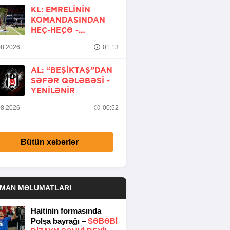
KL: EMRELININ
KOMANDASINDAN
HEÇ-HEÇƏ -
YENİLƏNİB
8.2026
01:13
AL: “BEŞIKTAŞ”DAN
SƏFƏR QƏLƏBƏSI -
YENİLƏNİR
8.2026
00:52
Bütün xəbərlər
DMAN MƏLUMATLARI
Haitinin formasında
Polşa bayrağı –
SƏBƏBI