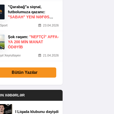
"Qarabağ"a siqnal,
futbolumuza qazanc:
"SABAH" YENI NƏFƏS
GƏTIRDI
Sport
23.04.2026
Şok rəqəm:
"NEFTÇI" AFFA-
YA 200 MIN MANAT
ÖDƏYIB
yıl Xeyrullayev
21.04.2026
Bütün Yazılar
ON XƏBƏRLƏR
I Liqada klubunu dəyişdi