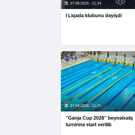
07.08.2026 - 11:34
I Liqada klubunu dəyişdi
07.08.2026 - 11:25
“Ganja Cup 2026” beynəlxalq
turnirinə start verilib