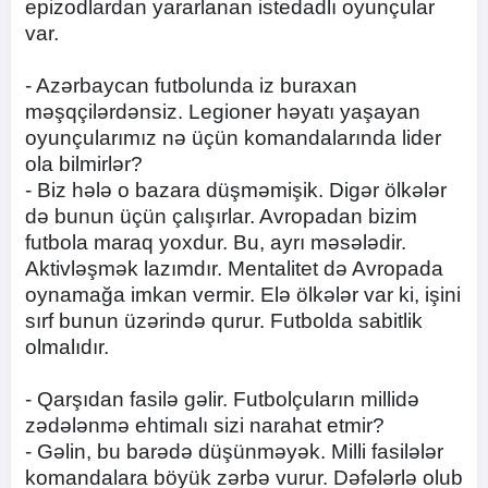
epizodlardan yararlanan istedadlı oyunçular
var.
- Azərbaycan futbolunda iz buraxan
məşqçilərdənsiz. Legioner həyatı yaşayan
oyunçularımız nə üçün komandalarında lider
ola bilmirlər?
- Biz hələ o bazara düşməmişik. Digər ölkələr
də bunun üçün çalışırlar. Avropadan bizim
futbola maraq yoxdur. Bu, ayrı məsələdir.
Aktivləşmək lazımdır. Mentalitet də Avropada
oynamağa imkan vermir. Elə ölkələr var ki, işini
sırf bunun üzərində qurur. Futbolda sabitlik
olmalıdır.
- Qarşıdan fasilə gəlir. Futbolçuların millidə
zədələnmə ehtimalı sizi narahat etmir?
- Gəlin, bu barədə düşünməyək. Milli fasilələr
komandalara böyük zərbə vurur. Dəfələrlə olub