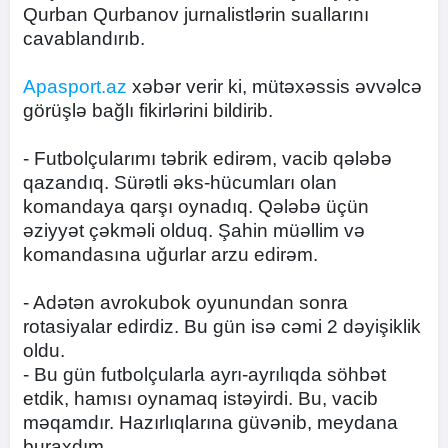
Qurban Qurbanov jurnalistlərin suallarını
cavablandırıb.
Apasport.az
xəbər verir ki, mütəxəssis əvvəlcə
görüşlə bağlı fikirlərini bildirib.
- Futbolçularımı təbrik edirəm, vacib qələbə
qazandıq. Sürətli əks-hücumları olan
komandaya qarşı oynadıq. Qələbə üçün
əziyyət çəkməli olduq. Şahin müəllim və
komandasına uğurlar arzu edirəm.
- Adətən avrokubok oyunundan sonra
rotasiyalar edirdiz. Bu gün isə cəmi 2 dəyişiklik
oldu.
- Bu gün futbolçularla ayrı-ayrılıqda söhbət
etdik, hamısı oynamaq istəyirdi. Bu, vacib
məqamdır. Hazırlıqlarına güvənib, meydana
buraxdım.