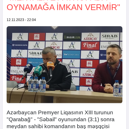
OYNAMAĞA IMKAN VERMIR"
12.11.2023 - 22:04
Azərbaycan Premyer Liqasının XIII turunun
"Qarabağ" - "Səbail" oyunundan (3:1) sonra
meydan sahibi komandanın baş məşqçisi