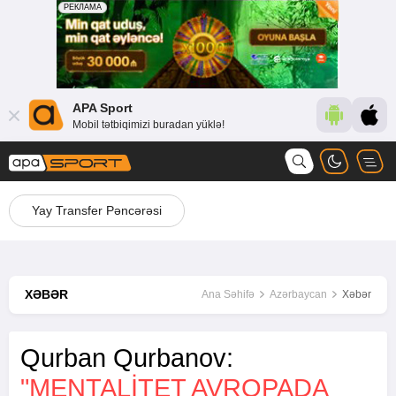
APA Sport
Mobil tətbiqimizi buradan yüklə!
Yay Transfer Pəncərəsi
XƏBƏR
Ana Səhifə
Azərbaycan
Xəbər
Qurban Qurbanov:
"MENTALITET AVROPADA