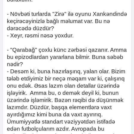
- Növbəti turlarda "Zirə" ilə oyunu Xankəndində
keçirəcəyinizlə bağlı məlumat var. Bu nə
dərəcədə düzdür?
- Xeyr, rəsmi nəsə yoxdur.
- "Qarabağ" çoxlu künc zərbəsi qazanır. Amma
bu epizodlardan yararlana bilmir. Buna səbəb
nədir?
- Desəm ki, buna hazırlaşırıq, yalan olar. Bizim
tələb etdiyimiz bir neçə məqam var ki, çalışırıq
onu edək. Əsas lazım olan detallar üzərində
işləyirik. Amma bu, o demək deyil ki, bunun
üzərində işləmirik. Bəzən rəqibi də düşünmək
lazımdır. Düzdür, başqa elementlərə vaxt
ayırdığımız kimi buna da vaxt ayırırıq.
Ümumiyyətlə standart vəziyyətdən istifadə
edən futbolçularım azdır. Avropada bu