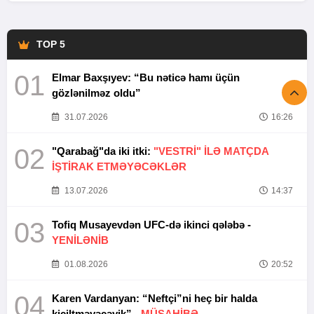
TOP 5
01
Elmar Baxşıyev: “Bu nəticə hamı üçün
gözlənilməz oldu”
31.07.2026
16:26
02
"Qarabağ"da iki itki:
"VESTRİ" İLƏ MATÇDA
İŞTİRAK ETMƏYƏCƏKLƏR
13.07.2026
14:37
03
Tofiq Musayevdən UFC-də ikinci qələbə -
YENİLƏNİB
01.08.2026
20:52
04
Karen Vardanyan: “Neftçi”ni heç bir halda
kiçiltməyəcəyik” -
MÜSAHİBƏ