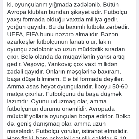
ki, oyunçularım yığmada zədələnib. Bütün
Avropa klubları bundan şikayət edir. Futbolçu
yaxşı formada olduğu vaxtda milliyə gedir,
yorğun qayıdır. Bu da baxımlı futbola zərbədir.
UEFA, FIFA bunu nəzərə almalıdır. Bəzən
azarkeşlər futbolçunun fanatı olur, lakin
oyunçu zədələnir və uzun müddətlik sıradan
çıxır. Belə olanda da müqavilənin yarısı artıq
gedir. Veşoviç, Yankoviç çox vaxt millidən
zədəli qayıdır. Onların məşqlərinə baxıram,
başa düşə bilmirəm. Elə bil formada deyillər.
Amma əsas heyət oyunçularıdır. İlboyu 50-60
matça çıxırlar. Futbolçunu da başa düşmək
lazımdır. Oyunu uduzmaq olar, amma
futbolçunun durumu önəmlidir. Avropada
müxtəlif yollarla oyunçuları bərpa edirlər. Bəlkə
də, geniş danışmaq olar, amma uzun
məsələdir. Futbolçu yorulur, istirahət etməlidir.
Həm fiziki, həm psixoloji çətinlik çəkirlər. 5-10