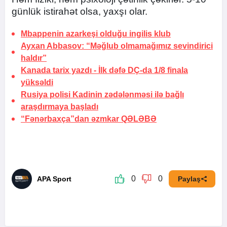
günlük istirahət olsa, yaxşı olar.
Mbappenin azarkeşi olduğu
ingilis klub
Ayxan Abbasov: “Məğlub olmamağımız sevindirici
haldır”
Kanada tarix yazdı
- İlk dəfə DÇ-da 1/8 finala
yüksəldi
Rusiya polisi Kadinin zədələnməsi ilə bağlı
araşdırmaya
başladı
“Fənərbaxça”dan əzmkar
QƏLƏBƏ
0
0
APA Sport
Paylaş