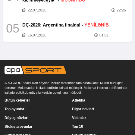
22.07.2026
22:26
05
DÇ-2026: Argentina finalda! -
YENİLƏNİB
16.07.2026
01:01
APA GROUP daxil olan saytlar uzerlər tərəfindən tam dəstəklənir. Müəllif hüquqları
qorunur. Məlumatdan istifadə etdikdə istinad mütləqdir. Məlumat internet səhifələrində
istifadə edildikdə müvafiq keçidin qoyulması mütləqdir.
Bütün xəbərlər
Atletika
Top oyunlar
Digər növləri
Döyüş növləri
Videolar
Stolüstü oyunlar
Top 10