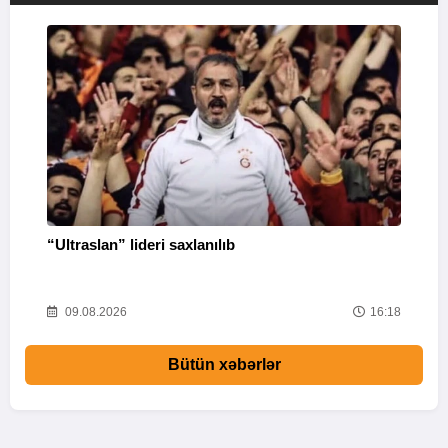
“Ultraslan” lideri saxlanılıb
“
R
04
09.08.2026
16:18
Bütün xəbərlər