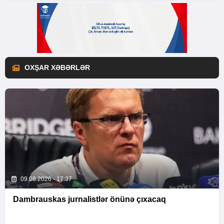
OXŞAR XƏBƏRLƏR
09.08.2026 - 17:37
Dambrauskas jurnalistlər önünə çıxacaq