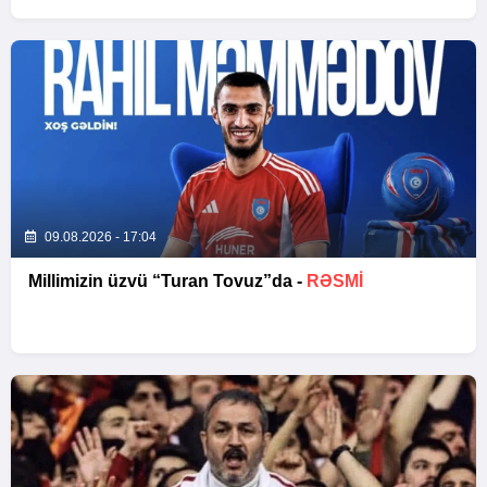
09.08.2026 - 17:04
Millimizin üzvü “Turan Tovuz”da -
RƏSMİ