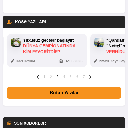
KÖŞƏ YAZILARI
Yuxusuz gecələr başlayır:
“Qandalf”
DÜNYA ÇEMPIONATINDA
“Neftçi”ni
KIM FAVORITDIR?
VERNİDUB
TOXUNUŞ
Hacı Heydər
02.06.2026
İsmayıl Xeyrullaye
1
2
3
4
5
6
7
Bütün Yazılar
SON XƏBƏRLƏR