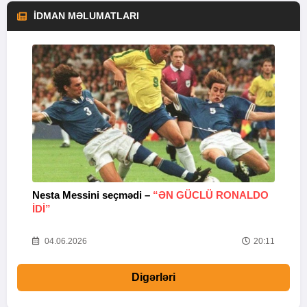
İDMAN MƏLUMATLARI
Nesta Messini seçmədi –
“ƏN GÜCLÜ RONALDO
“
IDI”
V
20
04.06.2026
20:11
Digərləri