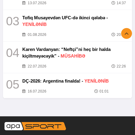
13.07.2026
14:37
03
Tofiq Musayevdən UFC-də ikinci qələbə -
YENİLƏNİB
01.08.2026
20:52
04
Karen Vardanyan: “Neftçi”ni heç bir halda
kiçiltməyəcəyik” -
MÜSAHİBƏ
22.07.2026
22:26
05
DÇ-2026: Argentina finalda! -
YENİLƏNİB
16.07.2026
01:01