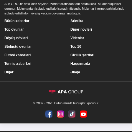
APA GROUP daxil olan saytlar uzerlər tərəfindən tam dəstəklənir. Müəllif hüquqları
qorunur. Məlumatdan istifadə etdikdə istinad mütləqdir. Məlumat internet səhifələrində
istifadə edildikdə müvafiq keçidin qoyulması mütləqdir.
Bütün xəbərlər
Atletika
Top oyunlar
Digər növləri
Döyüş növləri
Videolar
Stolüstü oyunlar
Top 10
Futbol xəbərləri
Gizlilik şərtləri
Tennis xəbərləri
Haqqımızda
Digər
Əlaqə
© 2007 - 2026 Bütün müəllif hüquqları qorunur.