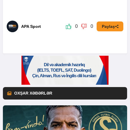
0
0
APA Sport
Paylaş
OXŞAR XƏBƏRLƏR