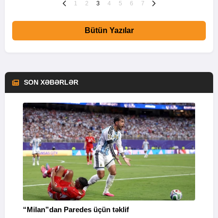
1
2
3
4
5
6
7
Bütün Yazılar
SON XƏBƏRLƏR
“Milan”dan Paredes üçün təklif
M