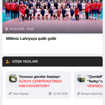
09.08.2026 - 10:49
Millimiz Latviyaya qalib gəlib
KÖŞƏ YAZILARI
Yuxusuz gecələr başlayır:
“Qandalf”
DÜNYA ÇEMPIONATINDA
“Neftçi”ni
KIM FAVORITDIR?
VERNİDUB
TOXUNUŞ
Hacı Heydər
02.06.2026
İsmayıl Xeyrullaye