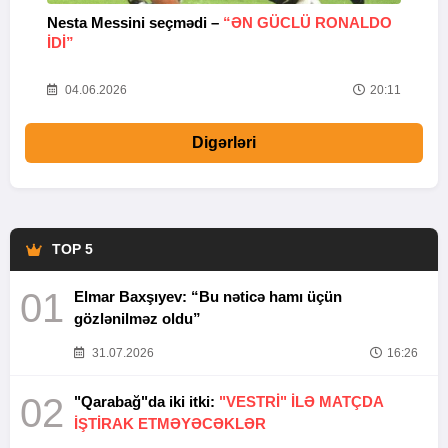
Nesta Messini seçmədi –
“ƏN GÜCLÜ RONALDO
“
IDI”
V
20
04.06.2026
20:11
Digərləri
TOP 5
01
Elmar Baxşıyev: “Bu nəticə hamı üçün
gözlənilməz oldu”
31.07.2026
16:26
02
"Qarabağ"da iki itki:
"VESTRİ" İLƏ MATÇDA
İŞTİRAK ETMƏYƏCƏKLƏR