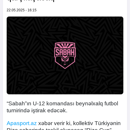
22.05.2025 - 16:15
“Sabah”ın U-12 komandası beynəlxalq futbol
turnirində iştirak edəcək.
Apasport.az
xəbər verir ki, kollektiv Türkiyənin