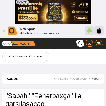
APA Sport
Mobil tətbiqimizi buradan yüklə!
Yay Transfer Pəncərəsi
XƏBƏR
Ana Səhifə
Azərbaycan
Xəbər
"Sabah" "Fənərbaxça" ilə
qarşılaşacaq