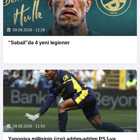
09.08.2026 - 12:26
“Səbail”də 4 yeni legioner
09.08.2026 - 11:53
Yaponiya millisinin üzvü addım-addım PSJ-yə