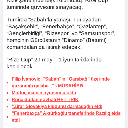
Rize şəhərində təşkil olunacaq “Rize Cup”
turnirində qüvvəsini sınayacaq.
Turnirdə “Sabah”la yanaşı, Türkiyədən
“Başakşehir”, “Fenerbahçe”, “Qaziantep”,
“Gençlerbirliği”, “Rizespor” və “Samsunspor”,
həmçinin Gürcüstanın “Dinamo” (Batumi)
komandaları da iştirak edəcək.
“Rize Cup” 29 may – 1 iyun tarixlərində
keçiriləcək.
Filip İvanoviç: “Sabah”ın “Qarabağ” üzərində
qazandığı qələbə...” -
MÜSAHİBƏ
Modriç matçın oyunçusu oldu
Ronaldudan növbəti
HET-TRİK
"Zirə" Slovakiya klubunu darmadağın etdi
“Fənərbaxça” Aktürkoğlu transferində
Razılıq əldə
etdi