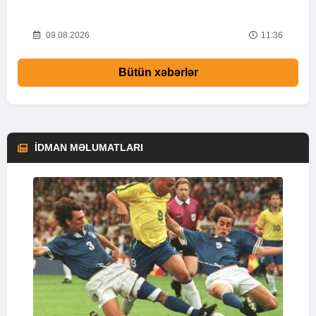
53
09.08.2026
11:36
Bütün xəbərlər
İDMAN MƏLUMATLARI