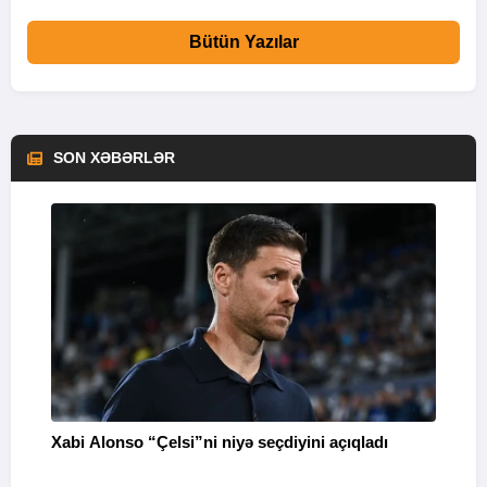
Bütün Yazılar
SON XƏBƏRLƏR
Xabi Alonso “Çelsi”ni niyə seçdiyini açıqladı
P