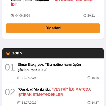
IDI”
V
20
04.06.2026
20:11
Digərləri
TOP 5
01
Elmar Baxşıyev: “Bu nəticə hamı üçün
gözlənilməz oldu”
31.07.2026
16:26
02
"Qarabağ"da iki itki:
"VESTRİ" İLƏ MATÇDA
İŞTİRAK ETMƏYƏCƏKLƏR
13.07.2026
14:37