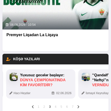
08.08.2026 - 10:54
Premyer Liqadan La Liqaya
KÖŞƏ YAZILARI
Yuxusuz gecələr başlayır:
“Qandalf”
DÜNYA ÇEMPIONATINDA
“Neftçi”ni
KIM FAVORITDIR?
VERNİDUB
TOXUNUŞ
Hacı Heydər
02.06.2026
İsmayıl Xeyrullaye
1
2
3
4
5
6
7