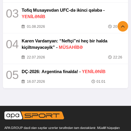
03
Tofiq Musayevdən UFC-də ikinci qələbə -
YENİLƏNİB
01.08.2026
20:52
04
Karen Vardanyan: “Neftçi”ni heç bir halda
kiçiltməyəcəyik” -
MÜSAHİBƏ
22.07.2026
22:26
05
DÇ-2026: Argentina finalda! -
YENİLƏNİB
16.07.2026
01:01
APA GROUP daxil olan saytlar uzerlər tərəfindən tam dəstəklənir. Müəllif hüquqları