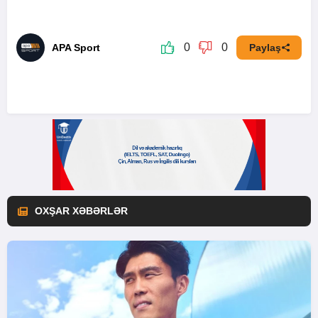
0
0
APA Sport
Paylaş
OXŞAR XƏBƏRLƏR