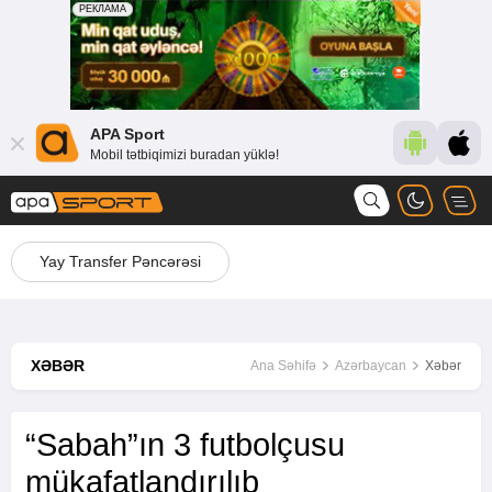
APA Sport
Mobil tətbiqimizi buradan yüklə!
Yay Transfer Pəncərəsi
XƏBƏR
Ana Səhifə
Azərbaycan
Xəbər
“Sabah”ın 3 futbolçusu
mükafatlandırılıb