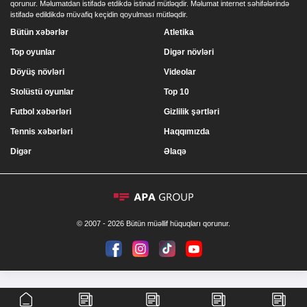
qorunur. Məlumatdan istifadə etdikdə istinad mütləqdir. Məlumat internet səhifələrində
istifadə edildikdə müvafiq keçidin qoyulması mütləqdir.
Bütün xəbərlər
Atletika
Top oyunlar
Digər növləri
Döyüş növləri
Videolar
Stolüstü oyunlar
Top 10
Futbol xəbərləri
Gizlilik şərtləri
Tennis xəbərləri
Haqqımızda
Digər
Əlaqə
© 2007 - 2026 Bütün müəllif hüquqları qorunur.