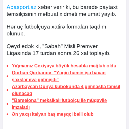
Apasport.az
xəbər verir ki, bu barədə paytaxt
təmsilçisinin mətbuat xidməti məlumat yayıb.
Hər üç futbolçuya xatirə formaları təqdim
olunub.
Qeyd edək ki, "Sabah" Misli Premyer
Liqasında 17 turdan sonra 26 xal toplayıb.
Yığmamız Çexiyaya böyük hesabla məğlub oldu
Qurban Qurbanov: “Yəqin həmin işə baxan
şəxslər evə getmişdi”
Azərbaycan Dünya kubokunda 4 gimnastla təmsil
olunacaq
"Barselona" meksikalı futbolçu ilə
müqavilə
imzaladı
Ən yaxşı italyan baş məşqçi bəlli olub