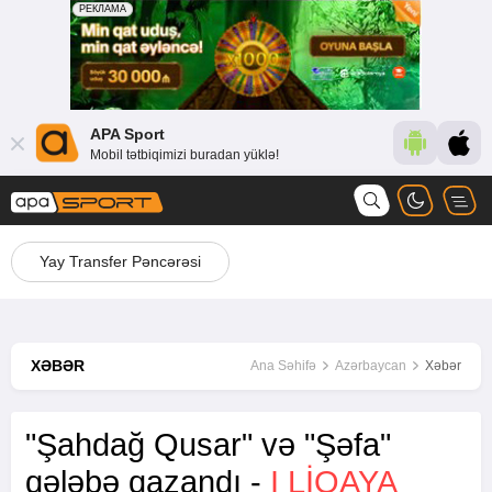
APA Sport
Mobil tətbiqimizi buradan yüklə!
Yay Transfer Pəncərəsi
XƏBƏR
Ana Səhifə
Azərbaycan
Xəbər
"Şahdağ Qusar" və "Şəfa"
qələbə qazandı -
I LIQAYA