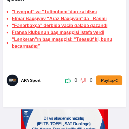
“Liverpul” və “Tottenhem”dən xal itkisi
Elmar Baxşıyev "Araz-Naxçıvan"da -
Rəsmi
“Fənərbaxça” derbidə vacib qələbə qazandı
Fransa klubunun baş məşqçisi istefa verdi
“Lənkəran”ın baş məşqçisi: “Təəssüf ki, bunu
bacarmadıq”
0
0
APA Sport
Paylaş