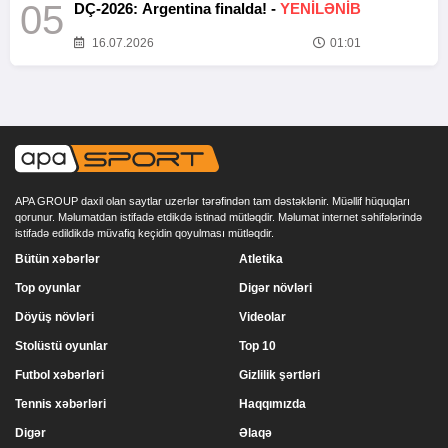
05
DÇ-2026: Argentina finalda! -
YENİLƏNİB
16.07.2026
01:01
APA GROUP daxil olan saytlar uzerlər tərəfindən tam dəstəklənir. Müəllif hüquqları
qorunur. Məlumatdan istifadə etdikdə istinad mütləqdir. Məlumat internet səhifələrində
istifadə edildikdə müvafiq keçidin qoyulması mütləqdir.
Bütün xəbərlər
Atletika
Top oyunlar
Digər növləri
Döyüş növləri
Videolar
Stolüstü oyunlar
Top 10
Futbol xəbərləri
Gizlilik şərtləri
Tennis xəbərləri
Haqqımızda
Digər
Əlaqə