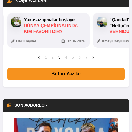
KÖŞƏ YAZILARI
Yuxusuz gecələr başlayır:
“Qandalf”
DÜNYA ÇEMPIONATINDA
“Neftçi”ni
KIM FAVORITDIR?
VERNİDUB
TOXUNUŞ
Hacı Heydər
02.06.2026
İsmayıl Xeyrullaye
1
2
3
4
5
6
7
Bütün Yazılar
SON XƏBƏRLƏR