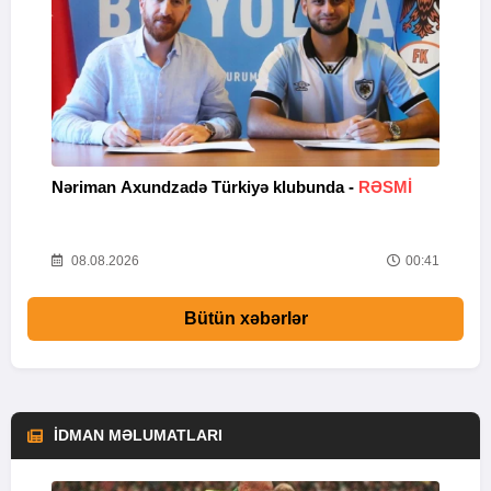
Nəriman Axundzadə Türkiyə klubunda -
RƏSMİ
"
24
08.08.2026
00:41
Bütün xəbərlər
İDMAN MƏLUMATLARI