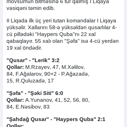
mövsümün bitməsinə 6 tur qalmış I Liqaya
vəsiqəni təmin edib.
II Liqada ilk üç yeri tutan komandalar I Liqaya
yüksəlir. Xallarını 58-ə yüksəldən qusarlılar 4-
cü pillədəki "Haypers Quba"nı 22 xal
qabaqlayır. 55 xalı olan "Şəfa" isə 4-cü yerdən
19 xal öndədir.
"Qusar" - "Lerik" 3:2
Qollar:
M.Rzayev, 47, M.Xəlilov,
84, F.Ağalarov, 90+2 - P.Ağazadə,
15, R.Quluzadə, 17
"Şəfa" - "Şəki Siti" 6:0
Qollar:
A.Yunanov, 41, 52, 56, 80,
84, E.Nəsibov, 83
"Şahdağ Qusar" - "Haypers Quba" 2:1
Qollar: