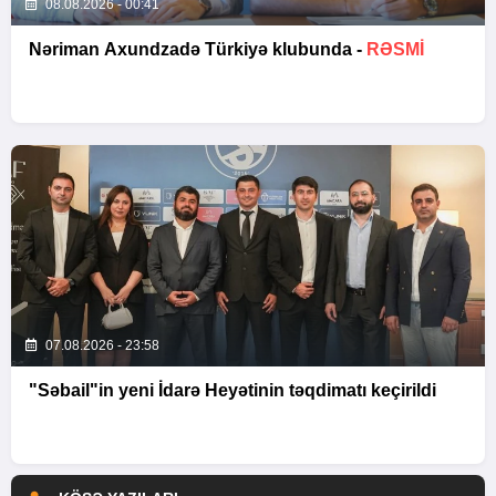
08.08.2026 - 00:41
Nəriman Axundzadə Türkiyə klubunda -
RƏSMİ
07.08.2026 - 23:58
"Səbail"in yeni İdarə Heyətinin təqdimatı keçirildi