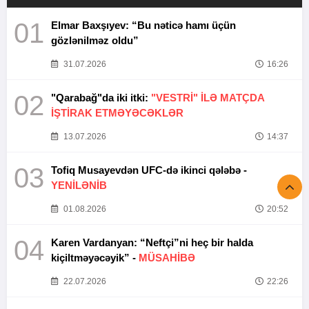
01
Elmar Baxşıyev: “Bu nəticə hamı üçün
gözlənilməz oldu”
31.07.2026
16:26
02
"Qarabağ"da iki itki:
"VESTRİ" İLƏ MATÇDA
İŞTİRAK ETMƏYƏCƏKLƏR
13.07.2026
14:37
03
Tofiq Musayevdən UFC-də ikinci qələbə -
YENİLƏNİB
01.08.2026
20:52
04
Karen Vardanyan: “Neftçi”ni heç bir halda
kiçiltməyəcəyik” -
MÜSAHİBƏ
22.07.2026
22:26