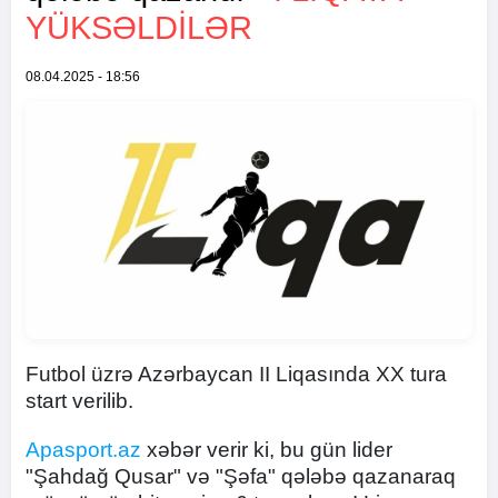
YÜKSƏLDILƏR
08.04.2025 - 18:56
Futbol üzrə Azərbaycan II Liqasında XX tura
start verilib.
Apasport.az
xəbər verir ki, bu gün lider
"Şahdağ Qusar" və "Şəfa" qələbə qazanaraq