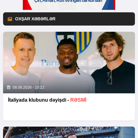
OXŞAR XƏBƏRLƏR
08.08.2026 - 10:22
İtaliyada klubunu dəyişdi -
RƏSMİ