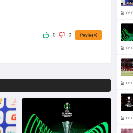
06.0
0
0
Paylaş
06.0
06.0
06.0