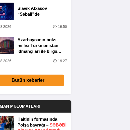
Slavik Alxasov
“Səbail”də
8.2026
19:50
Azərbaycanın boks
millisi Türkmənistan
idmançıları ilə birgə
Bakıda hazırlığa
8.2026
19:27
başlayıb
Bütün xəbərlər
DMAN MƏLUMATLARI
Haitinin formasında
Polşa bayrağı –
SƏBƏBI