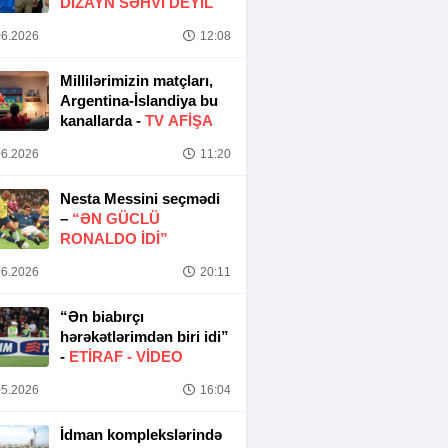
DIZAYN SƏHVI DEYIL
6.2026
12:08
Millilərimizin matçları,
Argentina-İslandiya bu
kanallarda -
TV AFİŞA
6.2026
11:20
Nesta Messini seçmədi
–
“ƏN GÜCLÜ
RONALDO IDI”
6.2026
20:11
“Ən biabırçı
hərəkətlərimdən biri idi”
-
ETIRAF -
VİDEO
5.2026
16:04
İdman komplekslərində