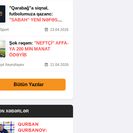
"Qarabağ"a siqnal,
futbolumuza qazanc:
"SABAH" YENI NƏFƏS
GƏTIRDI
Sport
23.04.2026
Şok rəqəm:
"NEFTÇI" AFFA-
YA 200 MIN MANAT
ÖDƏYIB
yıl Xeyrullayev
21.04.2026
Bütün Yazılar
ON XƏBƏRLƏR
QURBAN
QURBANOV: