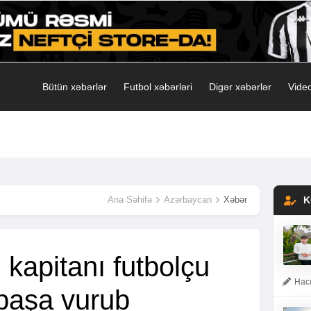
Bütün xəbərlər
Futbol xəbərləri
Digər xəbərlər
Video
Ana Səhifə
Azərbaycan
Xəbər
K
kapitanı futbolçu
Hacı
 başa vurub