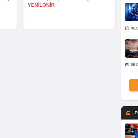
YENİLƏNİR
06.0
06.0
İ