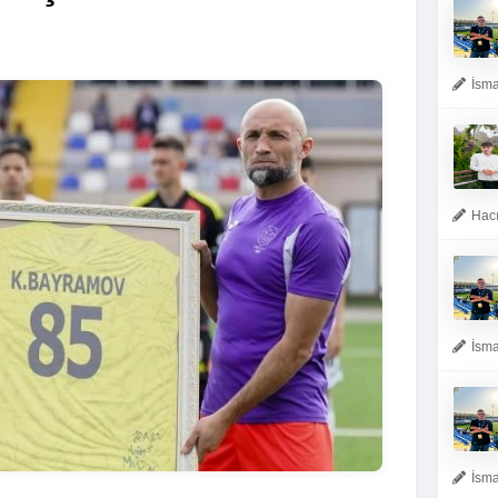
İsma
Hacı
İsma
İsma