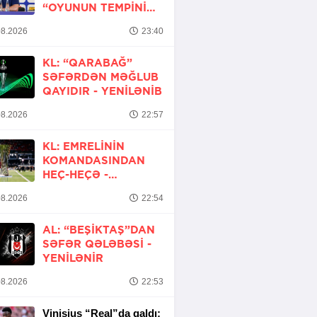
“OYUNUN TEMPINI
ARTIRMALI IDIK”
8.2026
23:40
KL: “QARABAĞ”
SƏFƏRDƏN MƏĞLUB
QAYIDIR -
YENİLƏNİB
8.2026
22:57
KL: EMRELININ
KOMANDASINDAN
HEÇ-HEÇƏ -
YENİLƏNİR
8.2026
22:54
AL: “BEŞIKTAŞ”DAN
SƏFƏR QƏLƏBƏSI -
YENİLƏNİR
8.2026
22:53
Vinisius “Real”da qaldı: