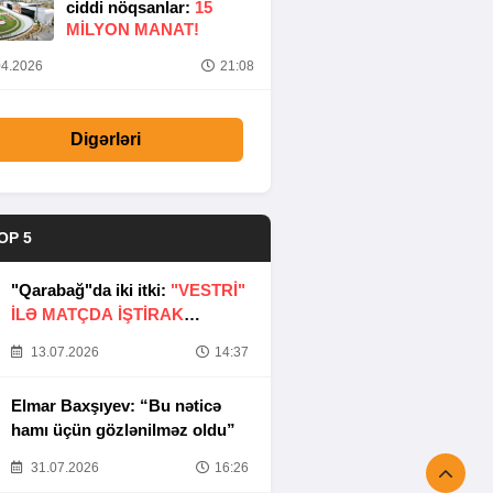
ciddi nöqsanlar:
15
MILYON MANAT!
4.2026
21:08
Digərləri
OP 5
"Qarabağ"da iki itki:
"VESTRİ"
İLƏ MATÇDA İŞTİRAK
ETMƏYƏCƏKLƏR
13.07.2026
14:37
Elmar Baxşıyev: “Bu nəticə
hamı üçün gözlənilməz oldu”
31.07.2026
16:26