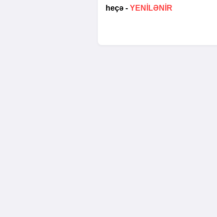
heçə -
YENİLƏNİR