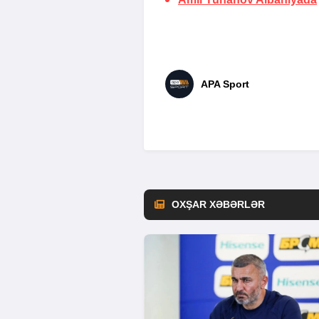
APA Sport
OXŞAR XƏBƏRLƏR