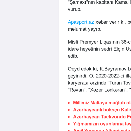
"Şamaxı"nın kapitanı Kamal 
vurub.
Apasport.az
xəbər verir ki, 
məlumat yayıb.
Misli Premyer Liqasının 36-
idarə heyətinin sədri Elçin U
edib.
Qeyd edək ki, K.Bayramov bu
geyinirdi. O, 2020-2022-ci i
karyerası ərzində "Turan Tov
"Rəvan", "Xəzər Lənkəran", "
Millimiz Maltaya məğlub o
Azərbaycanlı boksçu Kali
Azərbaycan Taekvondo Fed
Yığmamızın oyunlarına təyi
Amil Yunanov Albaniyada