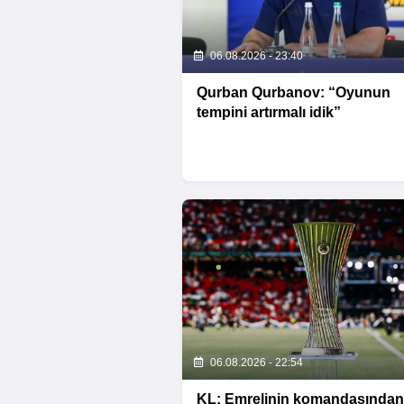
06.08.2026 - 23:40
Qurban Qurbanov: “Oyunun
tempini artırmalı idik”
06.08.2026 - 22:54
KL: Emrelinin komandasından