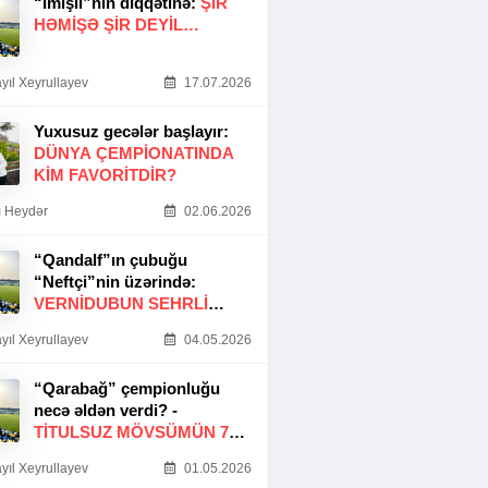
“İmişli”nin diqqətinə:
ŞIR
HƏMIŞƏ ŞIR DEYIL…
yıl Xeyrullayev
17.07.2026
Yuxusuz gecələr başlayır:
DÜNYA ÇEMPIONATINDA
KIM FAVORITDIR?
 Heydər
02.06.2026
“Qandalf”ın çubuğu
“Neftçi”nin üzərində:
VERNİDUBUN SEHRLİ
TOXUNUŞU
yıl Xeyrullayev
04.05.2026
“Qarabağ” çempionluğu
necə əldən verdi? -
TITULSUZ MÖVSÜMÜN 7
SƏBƏBI
yıl Xeyrullayev
01.05.2026