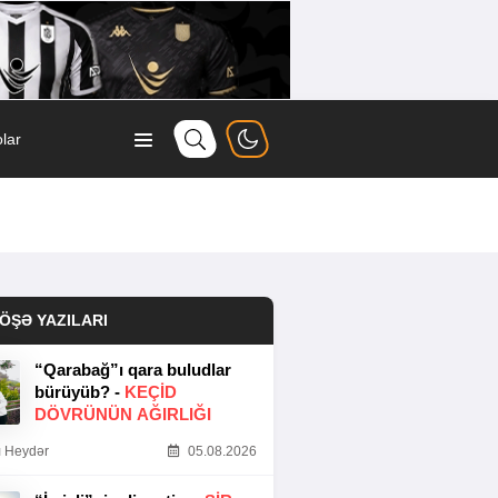
lar
ÖŞƏ YAZILARI
“Qarabağ”ı qara buludlar
bürüyüb? -
KEÇID
DÖVRÜNÜN AĞIRLIĞI
 Heydər
05.08.2026