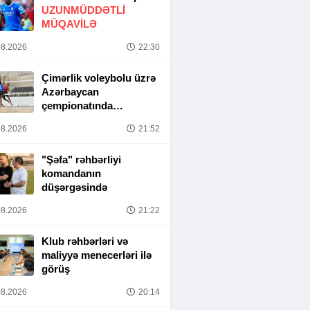
UZUNMÜDDƏTLİ
MÜQAVİLƏ
8.2026
22:30
Çimərlik voleybolu üzrə
Azərbaycan
çempionatında
yarımfinal mərhələsi
8.2026
21:52
başa çatıb
"Şəfa" rəhbərliyi
komandanın
düşərgəsində
8.2026
21:22
Klub rəhbərləri və
maliyyə menecerləri ilə
görüş
8.2026
20:14