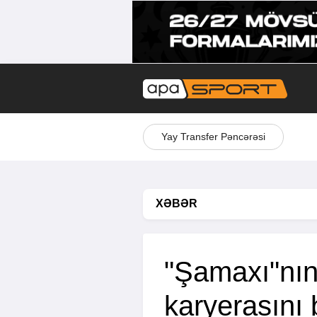
Yay Transfer Pəncərəsi
XƏBƏR
"Şamaxı"nın 
karyerasını