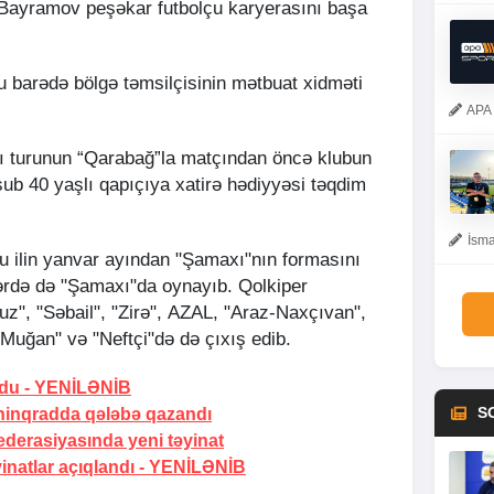
Bayramov peşəkar futbolçu karyerasını başa
bu barədə bölgə təmsilçisinin mətbuat xidməti
APA 
cı turunun “Qarabağ”la matçından öncə klubun
sub 40 yaşlı qapıçıya xatirə hədiyyəsi təqdim
İsma
 ilin yanvar ayından "Şamaxı"nın formasını
llərdə də "Şamaxı"da oynayıb. Qolkiper
uz", "Səbail", "Zirə", AZAL, "Araz-Naxçıvan",
Muğan" və "Neftçi"də də çıxış edib.
ldu -
YENİLƏNİB
S
ninqradda qələbə qazandı
erasiyasında yeni təyinat
natlar açıqlandı -
YENİLƏNİB