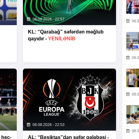
06.08.2026 - 22:57
06.0
KL: “Qarabağ” səfərdən məğlub
qayıdır -
YENİLƏNİB
06.0
06.0
06.08.2026 - 22:53
06.0
 heç-
AL: “Beşiktaş”dan səfər qələbəsi -