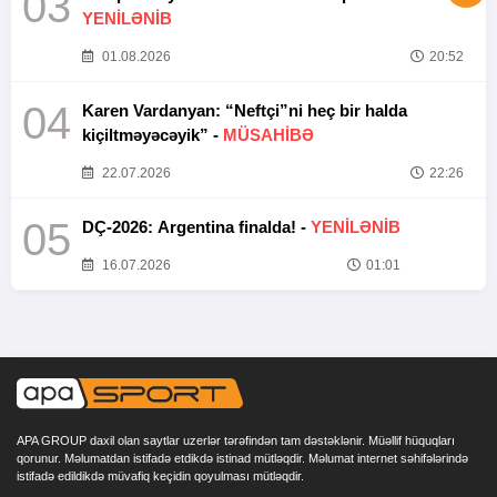
03
YENİLƏNİB
01.08.2026
20:52
04
Karen Vardanyan: “Neftçi”ni heç bir halda
kiçiltməyəcəyik” -
MÜSAHİBƏ
22.07.2026
22:26
05
DÇ-2026: Argentina finalda! -
YENİLƏNİB
16.07.2026
01:01
APA GROUP daxil olan saytlar uzerlər tərəfindən tam dəstəklənir. Müəllif hüquqları
qorunur. Məlumatdan istifadə etdikdə istinad mütləqdir. Məlumat internet səhifələrində
istifadə edildikdə müvafiq keçidin qoyulması mütləqdir.