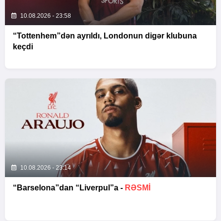
10.08.2026 - 23:58
“Tottenhem”dən ayrıldı, Londonun digər klubuna
keçdi
10.08.2026 - 23:14
“Barselona”dan “Liverpul”a -
RƏSMİ