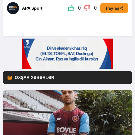
0
0
APA Sport
Paylaş
OXŞAR XƏBƏRLƏR