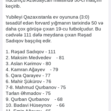
hücumçu Azərbaycan millisində 50-ci matçını
keçirib.
Yubileyi Qazaxıstanla ev oyununa (3:0)
təsadüf edən forvard yığmanın tarixində 50 və
daha çox görüşə çıxan 19-cu futbolçudur. Bu
cədvələ 111 dəfə meydana çıxan Rəşad
Sadıqov başçılıq edir.
1. Rəşad Sadıqov - 111
2. Maksim Medvedev - 81
3. Aslan Kərimov - 80
4. Kamran Ağayev - 79
5. Qara Qarayev - 77
6. Mahir Şükürov - 76
7-8. Mahmud Qurbanov - 75
Tərlan Əhmədov - 75
9. Qurban Qurbanov - 68
10. Bədavi Hüseynov - 66