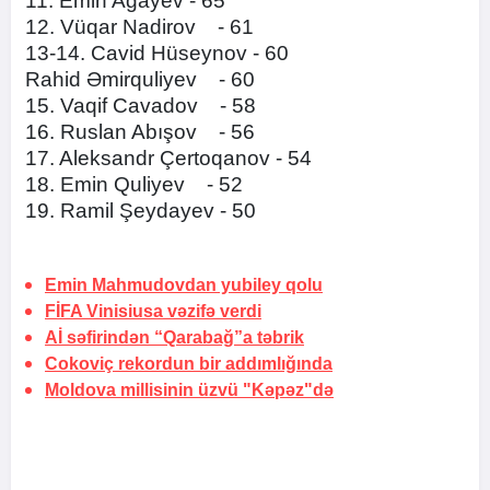
11. Emin Ağayev - 65
12. Vüqar Nadirov - 61
13-14. Cavid Hüseynov - 60
Rahid Əmirquliyev - 60
15. Vaqif Cavadov - 58
16. Ruslan Abışov - 56
17. Aleksandr Çertoqanov - 54
18. Emin Quliyev - 52
19. Ramil Şeydayev - 50
Emin Mahmudovdan yubiley qolu
FİFA Vinisiusa
vəzifə verdi
Aİ səfirindən
“Qarabağ”a təbrik
Cokoviç rekordun bir
addımlığında
Moldova millisinin üzvü "Kəpəz"də