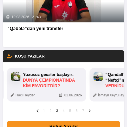
10.08.2026 - 21:43
“Qəbələ”dən yeni transfer
KÖŞƏ YAZILARI
Yuxusuz gecələr başlayır:
“Qandalf”
DÜNYA ÇEMPIONATINDA
“Neftçi”ni
KIM FAVORITDIR?
VERNİDUB
TOXUNUŞ
Hacı Heydər
02.06.2026
İsmayıl Xeyrullaye
1
2
3
4
5
6
7
Bütün Yazılar