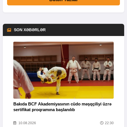
SON XƏBƏRLƏR
Bakıda BCF Akademiyasının cüdo məşqçiliyi üzrə
“
sertifikat proqramına başlanılıb
14
10.08.2026
22:30