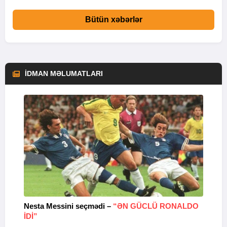
Bütün xəbərlər
İDMAN MƏLUMATLARI
Nesta Messini seçmədi –
“ƏN GÜCLÜ RONALDO
“
IDI”
V