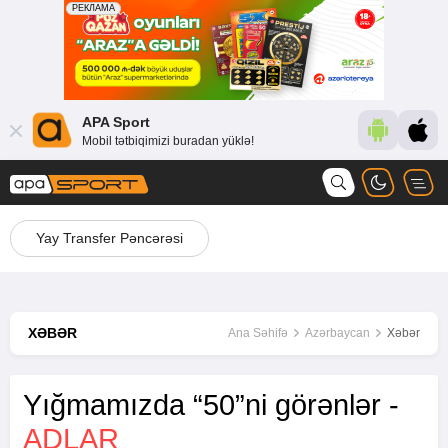
APA Sport
Mobil tətbiqimizi buradan yüklə!
Yay Transfer Pəncərəsi
XƏBƏR
Ana Səhifə
Azərbaycan
Xəbər
Yığmamızda “50”ni görənlər -
ADLAR