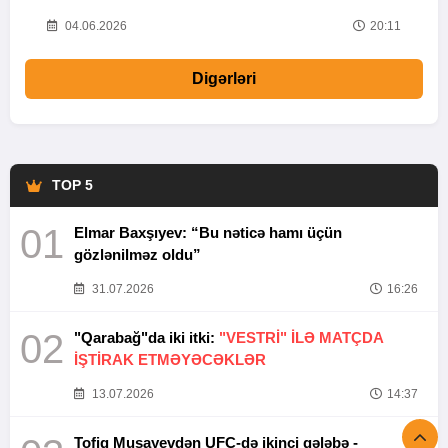
20
04.06.2026
20:11
Digərləri
TOP 5
01
Elmar Baxşıyev: “Bu nəticə hamı üçün
gözlənilməz oldu”
31.07.2026
16:26
02
"Qarabağ"da iki itki:
"VESTRİ" İLƏ MATÇDA
İŞTİRAK ETMƏYƏCƏKLƏR
13.07.2026
14:37
Tofiq Musayevdən UFC-də ikinci qələbə -