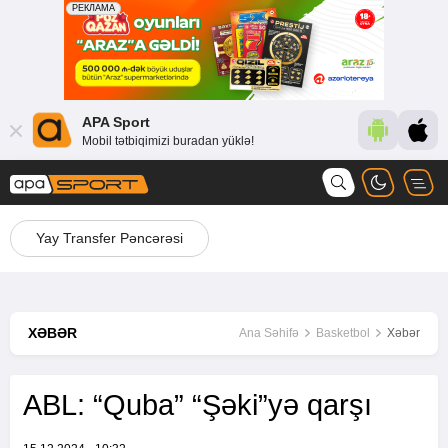
APA Sport
Mobil tətbiqimizi buradan yüklə!
Yay Transfer Pəncərəsi
XƏBƏR
Ana Səhifə
Basketbol
Xəbər
ABL: “Quba” “Şəki”yə qarşı