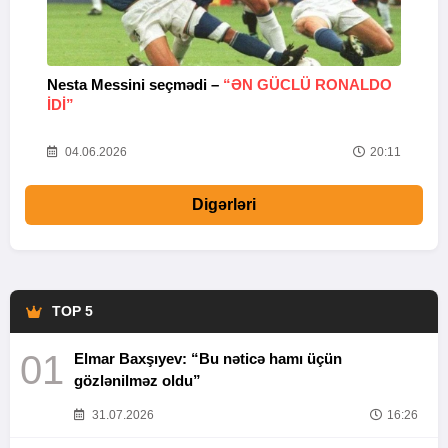
Nesta Messini seçmədi –
“ƏN GÜCLÜ RONALDO
“
IDI”
V
20
04.06.2026
20:11
Digərləri
TOP 5
01
Elmar Baxşıyev: “Bu nəticə hamı üçün
gözlənilməz oldu”
31.07.2026
16:26