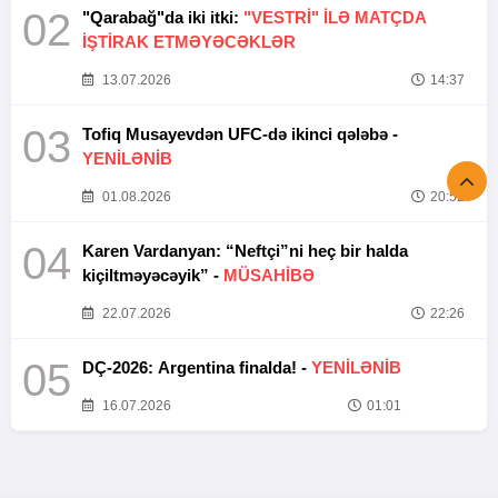
02
"Qarabağ"da iki itki:
"VESTRİ" İLƏ MATÇDA
İŞTİRAK ETMƏYƏCƏKLƏR
13.07.2026
14:37
03
Tofiq Musayevdən UFC-də ikinci qələbə -
YENİLƏNİB
01.08.2026
20:52
04
Karen Vardanyan: “Neftçi”ni heç bir halda
kiçiltməyəcəyik” -
MÜSAHİBƏ
22.07.2026
22:26
05
DÇ-2026: Argentina finalda! -
YENİLƏNİB
16.07.2026
01:01