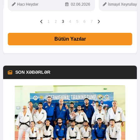
TOXUNUŞ
Hacı Heydər
02.06.2026
İsmayıl Xeyrullaye
1
2
3
4
5
6
7
Bütün Yazılar
SON XƏBƏRLƏR