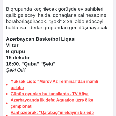
B qrupunda keçiriləcək görüşdə ev sahibləri
qalib gələcəyi halda, qonaqlarla xal hesabınə
bərabərləşdirəcək. “Şəki” 2 xal əldə edəcəyi
halda isə liderlər qrupundan geri düşməyəcək.
Azərbaycan Basketbol Liqası
VI tur
B qrupu
15 dekabr
16:00. "Quba" "Şəki"
Şəki OİK
Yüksək Liqa: “Murov Az Terminal”dan inamlı
qələbə
Günün oyunları bu kanallarda - TV Afişa
Azərbaycanda ilk dəfə:
Aquatlon üzrə ölkə
çempionatı
Vanhazebruk: "Qarabağ"ın etdiyini biz edə