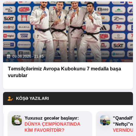
09.08.2026 - 21:45
Təmsilçilərimiz Avropa Kubokunu 7 medalla başa
vurublar
KÖŞƏ YAZILARI
Yuxusuz gecələr başlayır:
“Qandalf”
DÜNYA ÇEMPIONATINDA
“Neftçi”ni
KIM FAVORITDIR?
VERNİDUB