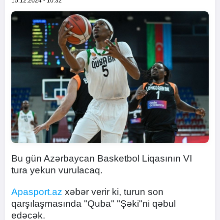
15.12.2024 - 10:32
Bu gün Azərbaycan Basketbol Liqasının VI
tura yekun vurulacaq.
Apasport.az
xəbər verir ki, turun son
qarşılaşmasında "Quba" "Şəki"ni qəbul
edəcək.