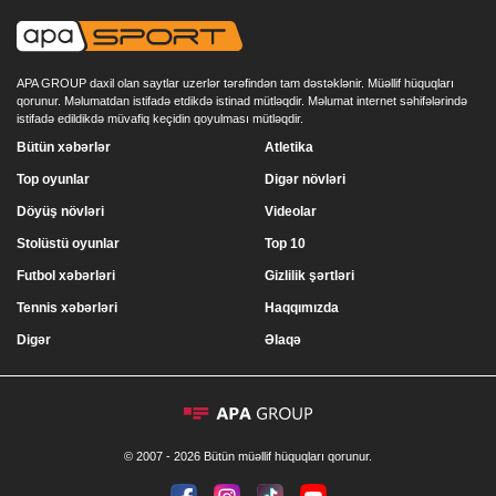
APA GROUP daxil olan saytlar uzerlər tərəfindən tam dəstəklənir. Müəllif hüquqları
qorunur. Məlumatdan istifadə etdikdə istinad mütləqdir. Məlumat internet səhifələrində
istifadə edildikdə müvafiq keçidin qoyulması mütləqdir.
Bütün xəbərlər
Atletika
Top oyunlar
Digər növləri
Döyüş növləri
Videolar
Stolüstü oyunlar
Top 10
Futbol xəbərləri
Gizlilik şərtləri
Tennis xəbərləri
Haqqımızda
Digər
Əlaqə
© 2007 - 2026 Bütün müəllif hüquqları qorunur.