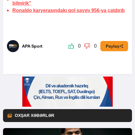
bilmirik"
Ronaldo karyerasındakı qol sayını 956-ya çatdırıb
0
0
APA Sport
Paylaş
OXŞAR XƏBƏRLƏR