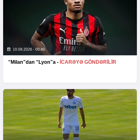
10.08.2026 - 00:40
“Milan”dan “Lyon”a -
İCARƏYƏ GÖNDƏRİLİR