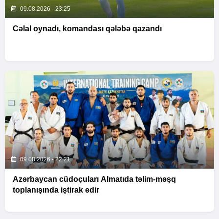
09.08.2026 - 23:25
Cəlal oynadı, komandası qələbə qazandı
09.08.2026 - 22:21
Azərbaycan cüdoçuları Almatıda təlim-məşq
toplanışında iştirak edir