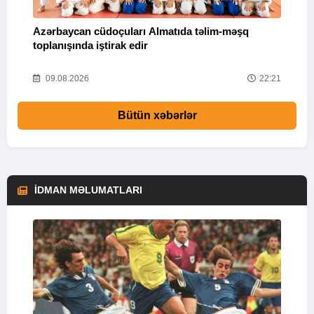
Azərbaycan cüdoçuları Almatıda təlim-məşq
T
toplanışında iştirak edir
v
25
09.08.2026
22:21
Bütün xəbərlər
İDMAN MƏLUMATLARI