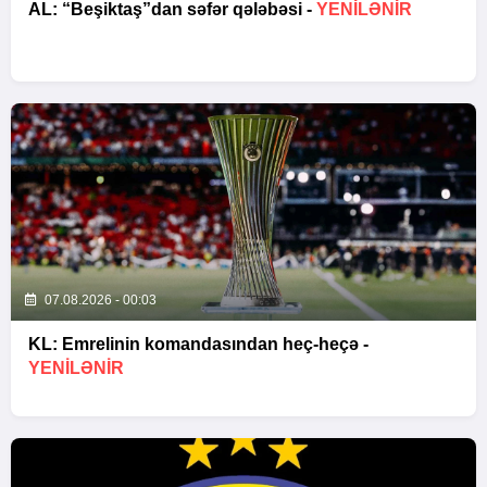
AL: “Beşiktaş”dan səfər qələbəsi -
YENİLƏNİR
07.08.2026 - 00:03
KL: Emrelinin komandasından heç-heçə -
YENİLƏNİR