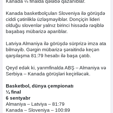
Kanada ¼ finalda qələbə qazanıblar.
Kanada basketbolçuları Sloveniya ilə görüşdə
ciddi çətinliklə üzləşməyiblər. Donçiçin lideri
olduğu slovenlər yalnız birinci hissədə rəqiblə
başabaş mübarizə aparıblar.
Latviya Almaniya ilə görüşdə sürprizə imza ata
bilməyib. Gərgin mübarizə şəraitində keçən
qarşılaşma 81:79 hesabı ilə başa çatıb.
Qeyd edək ki, yarımfinalda ABŞ – Almaniya və
Serbiya – Kanada görüşləri keçiriləcək.
Basketbol, dünya çempionatı
¼ final
6 sentyabr
Almaniya – Latviya – 81:79
Kanada – Sloveniya – 100:89