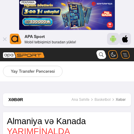
APA Sport
Mobil tətbiqimizi buradan yüklə!
Yay Transfer Pəncərəsi
XƏBƏR
Ana Səhifə
Basketbol
Xəbər
Almaniya və Kanada
YARIMFINALDA