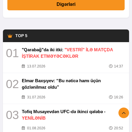
Digərləri
TOP 5
01
"Qarabağ"da iki itki:
"VESTRİ" İLƏ MATÇDA
İŞTİRAK ETMƏYƏCƏKLƏR
13.07.2026
14:37
02
Elmar Baxşıyev: “Bu nəticə hamı üçün
gözlənilməz oldu”
31.07.2026
16:26
03
Tofiq Musayevdən UFC-də ikinci qələbə -
YENİLƏNİB
01.08.2026
20:52