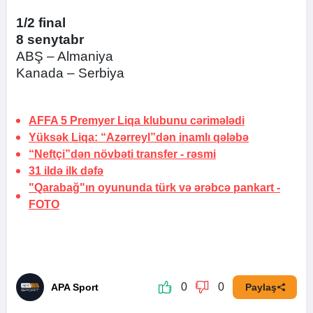
1/2 final
8 senytabr
ABŞ – Almaniya
Kanada – Serbiya
AFFA 5 Premyer Liqa klubunu
cərimələdi
Yüksək Liqa: “Azərreyl”dən inamlı qələbə
“Neftçi”dən növbəti transfer -
rəsmi
31 ildə
ilk dəfə
"Qarabağ"ın oyununda türk və ərəbcə pankart -
FOTO
0
0
APA Sport
Paylaş