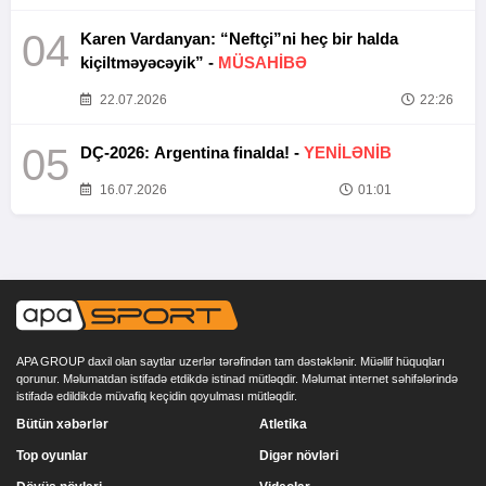
04
Karen Vardanyan: “Neftçi”ni heç bir halda
kiçiltməyəcəyik” -
MÜSAHİBƏ
22.07.2026
22:26
05
DÇ-2026: Argentina finalda! -
YENİLƏNİB
16.07.2026
01:01
APA GROUP daxil olan saytlar uzerlər tərəfindən tam dəstəklənir. Müəllif hüquqları
qorunur. Məlumatdan istifadə etdikdə istinad mütləqdir. Məlumat internet səhifələrində
istifadə edildikdə müvafiq keçidin qoyulması mütləqdir.
Bütün xəbərlər
Atletika
Top oyunlar
Digər növləri