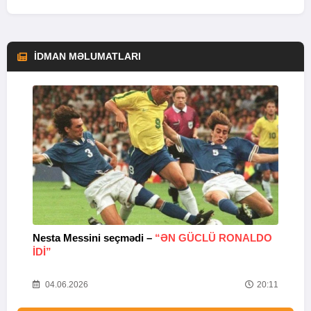
İDMAN MƏLUMATLARI
Nesta Messini seçmədi –
“ƏN GÜCLÜ RONALDO
“
IDI”
V
20
04.06.2026
20:11