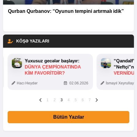
Qurban Qurbanov: “Oyunun tempini artırmalı idik”
KÖŞƏ YAZILARI
Yuxusuz gecələr başlayır:
“Qandalf”
DÜNYA ÇEMPIONATINDA
“Neftçi”ni
KIM FAVORITDIR?
VERNİDUB
TOXUNUŞ
Hacı Heydər
02.06.2026
İsmayıl Xeyrullaye
1
2
3
4
5
6
7
Bütün Yazılar