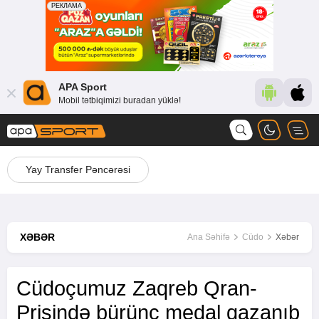
APA Sport
Mobil tətbiqimizi buradan yüklə!
Yay Transfer Pəncərəsi
XƏBƏR
Ana Səhifə
Cüdo
Xəbər
Cüdoçumuz Zaqreb Qran-
Prisində bürünc medal qazanıb