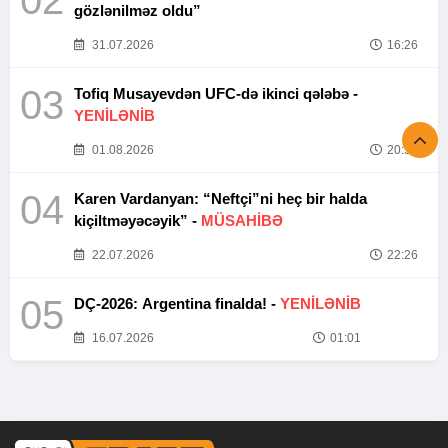
gözlənilməz oldu”
31.07.2026
16:26
03
Tofiq Musayevdən UFC-də ikinci qələbə -
YENİLƏNİB
01.08.2026
20:52
04
Karen Vardanyan: “Neftçi”ni heç bir halda
kiçiltməyəcəyik” -
MÜSAHİBƏ
22.07.2026
22:26
05
DÇ-2026: Argentina finalda! -
YENİLƏNİB
16.07.2026
01:01