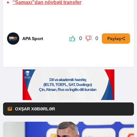
“Şamaxı”dan növbəti transfer
0
0
APA Sport
Paylaş
OXŞAR XƏBƏRLƏR