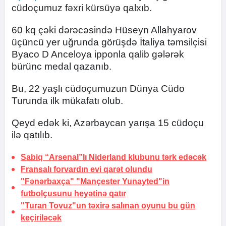
cüdoçumuz fəxri kürsüyə qalxıb.
60 kq çəki dərəcəsində Hüseyn Allahyarov
üçüncü yer uğrunda görüşdə İtaliya təmsilçisi
Byaco D Anceloya ipponla qalib gələrək
bürünc medal qazanıb.
Bu, 22 yaşlı cüdoçumuzun Dünya Cüdo
Turunda ilk mükafatı olub.
Qeyd edək ki, Azərbaycan yarışa 15 cüdoçu
ilə qatılıb.
Sabiq “Arsenal”lı Niderland klubunu tərk edəcək
Fransalı forvardın evi qarət olundu
"Fənərbaxça" "Mançester Yunayted"in
futbolçusunu heyətinə qatır
"Turan Tovuz"un təxirə salınan oyunu bu gün
keçiriləcək