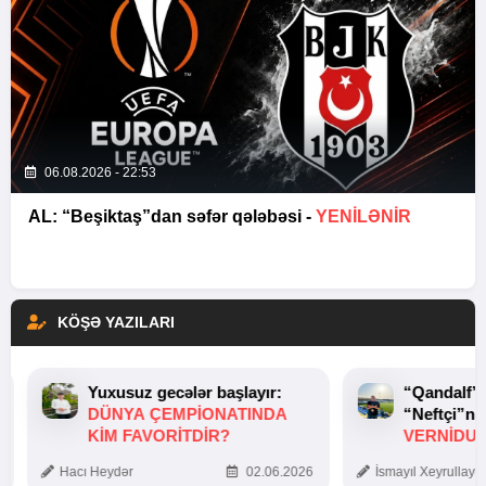
06.08.2026 - 22:53
AL: “Beşiktaş”dan səfər qələbəsi -
YENİLƏNİR
KÖŞƏ YAZILARI
Yuxusuz gecələr başlayır:
“Qandalf”
DÜNYA ÇEMPIONATINDA
“Neftçi”ni
KIM FAVORITDIR?
VERNİDUB
TOXUNUŞ
Hacı Heydər
02.06.2026
İsmayıl Xeyrullaye