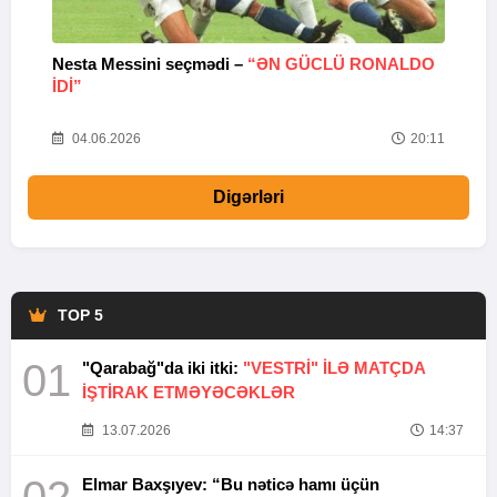
Nesta Messini seçmədi –
“ƏN GÜCLÜ RONALDO
“
IDI”
V
20
04.06.2026
20:11
Digərləri
TOP 5
01
"Qarabağ"da iki itki:
"VESTRİ" İLƏ MATÇDA
İŞTİRAK ETMƏYƏCƏKLƏR
13.07.2026
14:37
02
Elmar Baxşıyev: “Bu nəticə hamı üçün