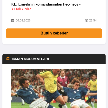
KL: Emrelinin komandasından heç-heçə -
A
YENİLƏNİR
57
06.08.2026
22:54
Bütün xəbərlər
İDMAN MƏLUMATLARI