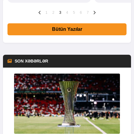
1
2
3
4
5
6
7
Bütün Yazılar
SON XƏBƏRLƏR