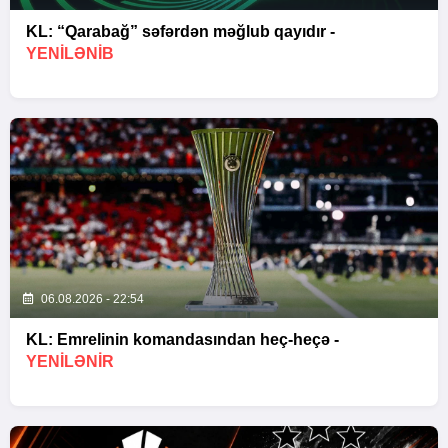
KL: “Qarabağ” səfərdən məğlub qayıdır -
YENİLƏNİB
06.08.2026 - 22:54
KL: Emrelinin komandasından heç-heçə -
YENİLƏNİR