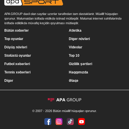
APA GROUP daxil olan saytlar uzerlər tərəfindən tam dəstəklənir. Müəllif hüquqları
qorunur. Məlumatdan istifadə etdikdə istinad mütləqdir. Məlumat internet səhifələrində
istifadə edildikdə müvafiq keçidin qoyulması mütləqdir.
Bütün xəbərlər
Atletika
Top oyunlar
Digər növləri
Döyüş növləri
Videolar
Stolüstü oyunlar
Top 10
Futbol xəbərləri
Gizlilik şərtləri
Tennis xəbərləri
Haqqımızda
Digər
Əlaqə
© 2007 - 2026 Bütün müəllif hüquqları qorunur.