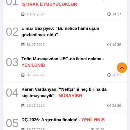
01
İŞTİRAK ETMƏYƏCƏKLƏR
13.07.2026
14:37
02
Elmar Baxşıyev: “Bu nəticə hamı üçün
gözlənilməz oldu”
31.07.2026
16:26
03
Tofiq Musayevdən UFC-də ikinci qələbə -
YENİLƏNİB
01.08.2026
20:52
04
Karen Vardanyan: “Neftçi”ni heç bir halda
kiçiltməyəcəyik” -
MÜSAHİBƏ
22.07.2026
22:26
05
DÇ-2026: Argentina finalda! -
YENİLƏNİB
16.07.2026
01:01