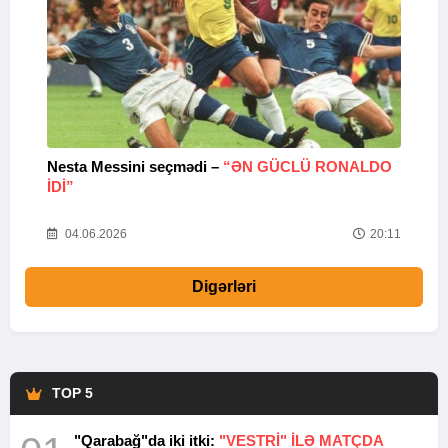
Nesta Messini seçmədi –
“ƏN GÜCLÜ RONALDO
“
IDI”
V
20
04.06.2026
20:11
Digərləri
TOP 5
"Qarabağ"da iki itki:
"VESTRİ" İLƏ MATÇDA