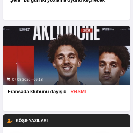
“Şəfa” bu gün iki yoxlama oyunu keçirəcək
07.08.2026 - 09:18
Fransada klubunu dəyişib -
RƏSMİ
KÖŞƏ YAZILARI