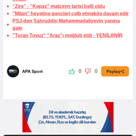
“Zirə” - “Kəpəz” matçının tarixi bəlli oldu
"Milan" heyətinə gəncləri cəlb etməkdə davam edir
PSJ-dən Şahruddin Məhəmmədəliyevin
yanına
gəlir
"Turan Tovuz" "Araz"ı məğlub etdi -
YENİLƏNİR
0
0
APA Sport
Paylaş