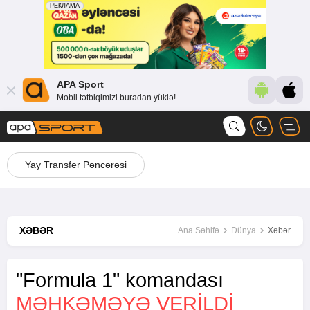
APA Sport
Mobil tətbiqimizi buradan yüklə!
Yay Transfer Pəncərəsi
XƏBƏR
Ana Səhifə
Dünya
Xəbər
"Formula 1" komandası
MƏHKƏMƏYƏ VERILDI