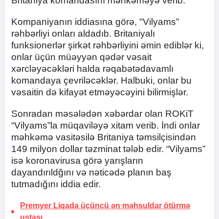
Britaniya komandasını məhkəməyə verib.
Kompaniyanın iddiasına görə, "Vilyams”
rəhbərliyi onları aldadıb. Britaniyalı
funksionerlər şirkət rəhbərliyini əmin ediblər ki,
onlar üçün müəyyən qədər vəsait
xərcləyəcəkləri halda rəqabətədavamlı
komandaya çevriləcəklər. Halbuki, onlar bu
vəsaitin də kifayət etməyəcəyini bilirmişlər.
Sonradan məsələdən xəbərdar olan ROKiT
“Vilyams”la müqaviləyə xitam verib. İndi onlar
məhkəmə vasitəsilə Britaniya təmsilçisindən
149 milyon dollar təzminat tələb edir. “Vilyams”
isə koronavirusa görə yarışların
dayandırıldğını və nəticədə planın baş
tutmadığını iddia edir.
Premyer Liqada üçüncü ən məhsuldar
ötürmə
ustası