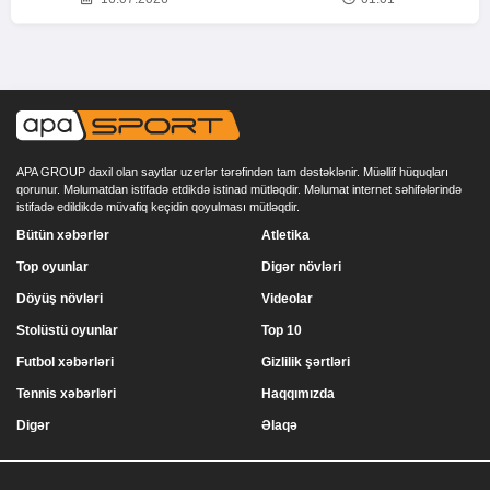
APA GROUP daxil olan saytlar uzerlər tərəfindən tam dəstəklənir. Müəllif hüquqları
qorunur. Məlumatdan istifadə etdikdə istinad mütləqdir. Məlumat internet səhifələrində
istifadə edildikdə müvafiq keçidin qoyulması mütləqdir.
Bütün xəbərlər
Atletika
Top oyunlar
Digər növləri
Döyüş növləri
Videolar
Stolüstü oyunlar
Top 10
Futbol xəbərləri
Gizlilik şərtləri
Tennis xəbərləri
Haqqımızda
Digər
Əlaqə