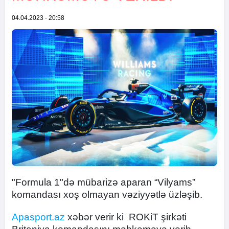
04.04.2023 - 20:58
"Formula 1"də mübarizə aparan “Vilyams”
komandası xoş olmayan vəziyyətlə üzləşib.
Apasport.az
xəbər verir ki ROKiT şirkəti