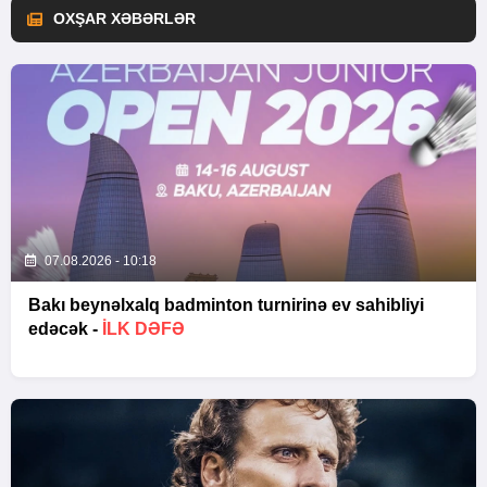
OXŞAR XƏBƏRLƏR
07.08.2026 - 10:18
Bakı beynəlxalq badminton turnirinə ev sahibliyi
edəcək -
İLK DƏFƏ