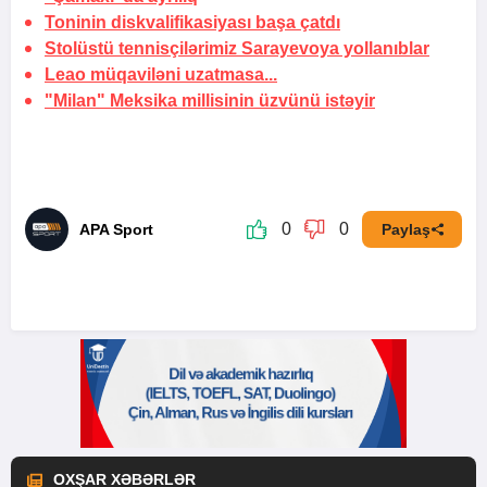
Toninin diskvalifikasiyası
başa çatdı
Stolüstü tennisçilərimiz Sarayevoya yollanıblar
Leao müqaviləni
uzatmasa...
"Milan" Meksika millisinin üzvünü istəyir
0
0
APA Sport
Paylaş
OXŞAR XƏBƏRLƏR