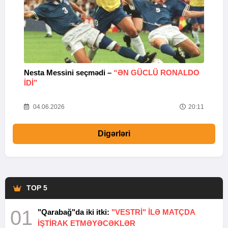
Nesta Messini seçmədi –
“ƏN GÜCLÜ RONALDO
“
IDI”
V
20
04.06.2026
20:11
Digərləri
TOP 5
01
"Qarabağ"da iki itki:
"VESTRİ" İLƏ MATÇDA
İŞTİRAK ETMƏYƏCƏKLƏR