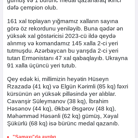
gümüş və 1 bürünc medal qazanaraq ikinci
dəfə çempion olub.
161 xal toplayan yığmamız xalların sayına
görə öz rekordunu yeniləyib. Buna qədər ən
yüksək xal göstəricisi 2023-cü ildə qeydə
alınmış və komandamız 145 xalla 2-ci yeri
tutmuşdu. Azərbaycan bu yarışda 2-ci yeri
tutan Ermənistanı 47 xal qabaqlayıb. Ukrayna
91 xalla üçüncü yeri tutub.
Qey edək ki, millimizin heyətin Hüseyn
Rzazadə (41 kq) və Elgün Kərimli (85 kq) fəxri
kürsünün ən yüksək pilləsində yer alıblar.
Cavanşir Süleymanov (38 kq), İbrahim
Həsənov (44 kq), Əkbər Əsgərov (48 kq),
Məhəmməd Həsənli (62 kq) gümüş, Xəyal
Şükürlü (68 kq) isə bürünc medal qazanıb.
"Şamaxı"da ayrılıq