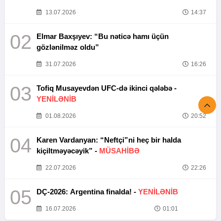
13.07.2026
14:37
02
Elmar Baxşıyev: “Bu nəticə hamı üçün
gözlənilməz oldu”
31.07.2026
16:26
03
Tofiq Musayevdən UFC-də ikinci qələbə -
YENİLƏNİB
01.08.2026
20:52
04
Karen Vardanyan: “Neftçi”ni heç bir halda
kiçiltməyəcəyik” -
MÜSAHİBƏ
22.07.2026
22:26
05
DÇ-2026: Argentina finalda! -
YENİLƏNİB
16.07.2026
01:01