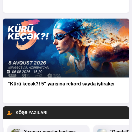
06.08.2026 - 15:20
"Kürü keçək?! 5" yarışına rekord sayda iştirakçı
KÖŞƏ YAZILARI
Yuxusuz gecələr başlayır:
“Qandalf”