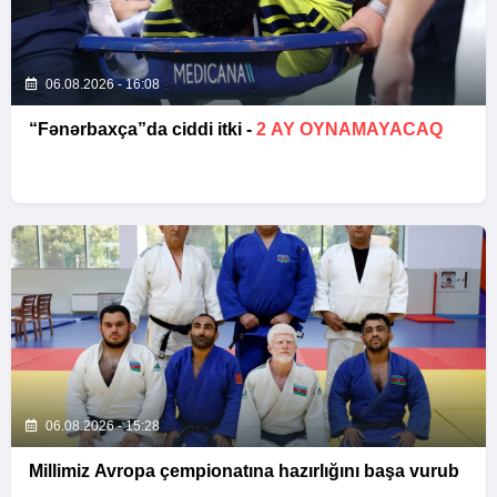
06.08.2026 - 16:08
“Fənərbaxça”da ciddi itki -
2 AY OYNAMAYACAQ
06.08.2026 - 15:28
Millimiz Avropa çempionatına hazırlığını başa vurub