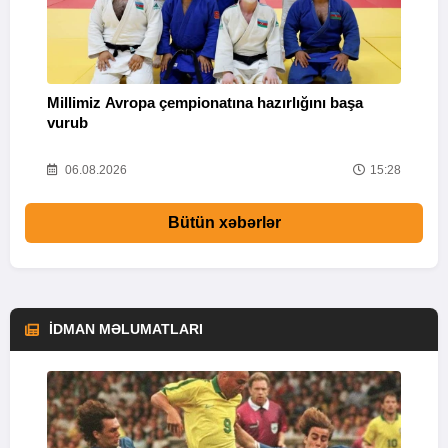
Q
Millimiz Avropa çempionatına hazırlığını başa
"
vurub
08
06.08.2026
15:28
Bütün xəbərlər
İDMAN MƏLUMATLARI