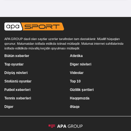
APA GROUP daxil olan saytlar uzerlər tərəfindən tam dəstəklənir. Müəllif hüquqları
qorunur. Məlumatdan istifadə etdikdə istinad mütləqdir. Məlumat internet səhifələrində
istifadə edildikdə müvafiq keçidin qoyulması mütləqdir.
Bütün xəbərlər
Atletika
Top oyunlar
Digər növləri
Döyüş növləri
Videolar
Stolüstü oyunlar
Top 10
Futbol xəbərləri
Gizlilik şərtləri
Tennis xəbərləri
Haqqımızda
Digər
Əlaqə