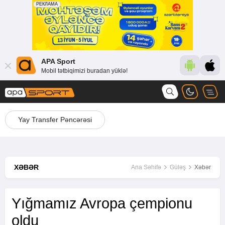
APA Sport
Mobil tətbiqimizi buradan yüklə!
Yay Transfer Pəncərəsi
XƏBƏR
Ana Səhifə
Güləş
Xəbər
Yığmamız Avropa çempionu
oldu