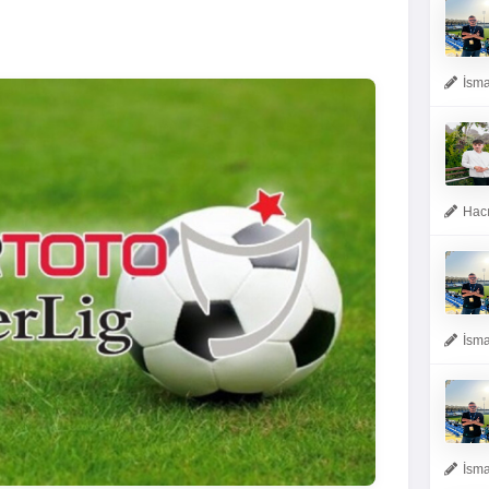
İsma
Hacı
İsma
İsma