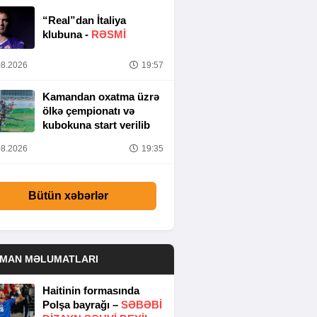
“Real”dan İtaliya
klubuna -
RƏSMİ
8.2026
19:57
Kamandan oxatma üzrə
ölkə çempionatı və
kubokuna start verilib
8.2026
19:35
Bütün xəbərlər
DMAN MƏLUMATLARI
Haitinin formasında
Polşa bayrağı –
SƏBƏBI