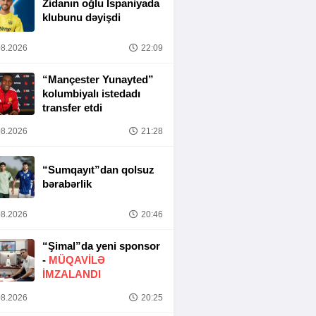
Zidanın oğlu İspaniyada
klubunu dəyişdi
8.2026
22:09
“Mançester Yunayted”
kolumbiyalı istedadı
transfer etdi
8.2026
21:28
“Sumqayıt”dan qolsuz
bərabərlik
8.2026
20:46
“Şimal”da yeni sponsor
-
MÜQAVİLƏ
İMZALANDI
8.2026
20:25