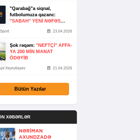
"Qarabağ"a siqnal,
futbolumuza qazanc:
"SABAH" YENI NƏFƏS
GƏTIRDI
Sport
23.04.2026
Şok rəqəm:
"NEFTÇI" AFFA-
YA 200 MIN MANAT
ÖDƏYIB
yıl Xeyrullayev
21.04.2026
Bütün Yazılar
ON XƏBƏRLƏR
NƏRIMAN
AXUNDZADƏ