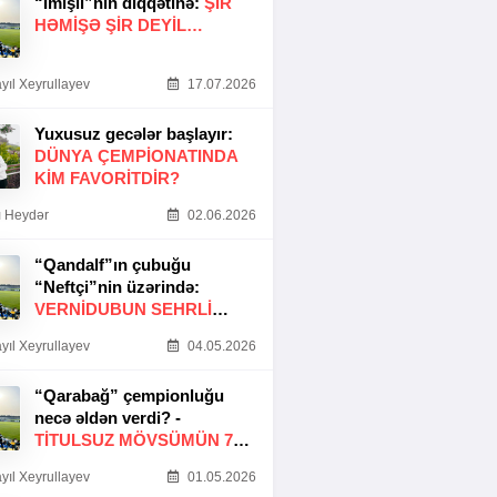
“İmişli”nin diqqətinə:
ŞIR
HƏMIŞƏ ŞIR DEYIL…
yıl Xeyrullayev
17.07.2026
Yuxusuz gecələr başlayır:
DÜNYA ÇEMPIONATINDA
KIM FAVORITDIR?
 Heydər
02.06.2026
“Qandalf”ın çubuğu
“Neftçi”nin üzərində:
VERNİDUBUN SEHRLİ
TOXUNUŞU
yıl Xeyrullayev
04.05.2026
“Qarabağ” çempionluğu
necə əldən verdi? -
TITULSUZ MÖVSÜMÜN 7
SƏBƏBI
yıl Xeyrullayev
01.05.2026