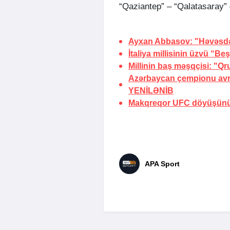
“Qaziantep” – “Qalatasaray” 
Ayxan Abbasov: "Həvəsdə
İtaliya millisinin üzvü “Be
Millinin baş məşqçisi: "Q
Azərbaycan çempionu avr
YENİLƏNİB
Makqreqor UFC döyüşünün 
APA Sport