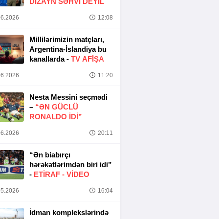
DIZAYN SƏHVI DEYIL
6.2026
12:08
Millilərimizin matçları,
Argentina-İslandiya bu
kanallarda -
TV AFİŞA
6.2026
11:20
Nesta Messini seçmədi
–
“ƏN GÜCLÜ
RONALDO IDI”
6.2026
20:11
“Ən biabırçı
hərəkətlərimdən biri idi”
-
ETIRAF -
VİDEO
5.2026
16:04
İdman komplekslərində