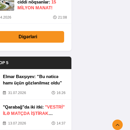
ciddi nöqsanlar:
15
MILYON MANAT!
4.2026
21:08
Digərləri
OP 5
Elmar Baxşıyev: “Bu nəticə
hamı üçün gözlənilməz oldu”
31.07.2026
16:26
"Qarabağ"da iki itki:
"VESTRİ"
İLƏ MATÇDA İŞTİRAK
ETMƏYƏCƏKLƏR
13.07.2026
14:37