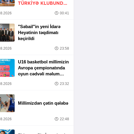
TÜRKIYƏ KLUBUNDA
-
RƏSMİ
8.2026
00:41
"Səbail"in yeni İdarə
Heyətinin təqdimatı
keçirildi
8.2026
23:58
U16 basketbol millimizin
Avropa çempionatında
oyun cədvəli məlum
olub
8.2026
23:32
Millimizdən çətin qələbə
8.2026
22:48