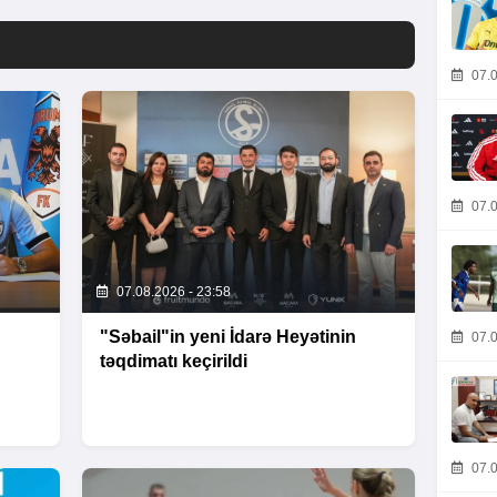
07.0
07.0
07.08.2026 - 23:58
"Səbail"in yeni İdarə Heyətinin
07.0
təqdimatı keçirildi
07.0