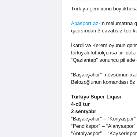
Türkiyə çempionu böyükhesab
Apasport.az
-ın məlumatına g
qapısından 3 cavabsız top ke
İkardi və Kerem oyunun qəhrə
türkiyəli futbolçu isə bir də
“Qaziantep” sonuncu pillədə 
“Başakşəhər” mövsümün xal 
Belozoğlunun komandası öz
Türkiyə Super Liqası
4-cü tur
2 sentyabr
“Başakşəhər” – “Konyaspor” 
“Pendikspor” – “Alanyaspor” 
“Antalyaspor” – “Kayserispor