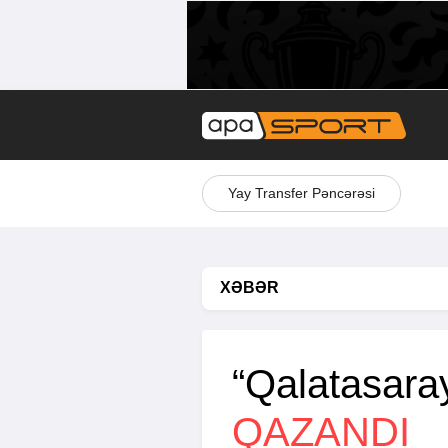
Yay Transfer Pəncərəsi
XƏBƏR
“Qalatasaray
QAZANDI