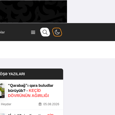
lar
ÖŞƏ YAZILARI
“Qarabağ”ı qara buludlar
bürüyüb? -
KEÇID
DÖVRÜNÜN AĞIRLIĞI
 Heydər
05.08.2026