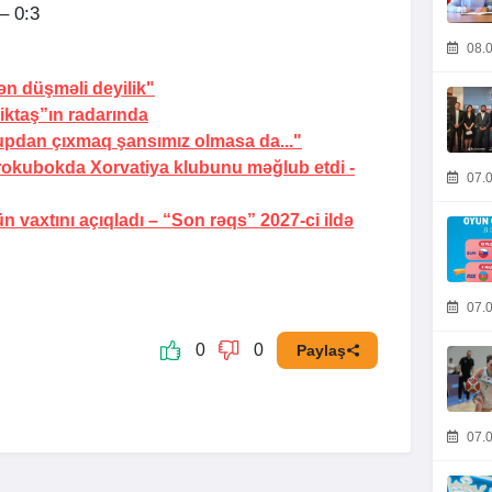
– 0:3
08.0
n düşməli deyilik"
şiktaş”ın radarında
rupdan çıxmaq şansımız olmasa da..."
okubokda Xorvatiya klubunu məğlub etdi -
07.0
vaxtını açıqladı –
“Son rəqs” 2027-ci ildə
07.0
0
0
Paylaş
07.0