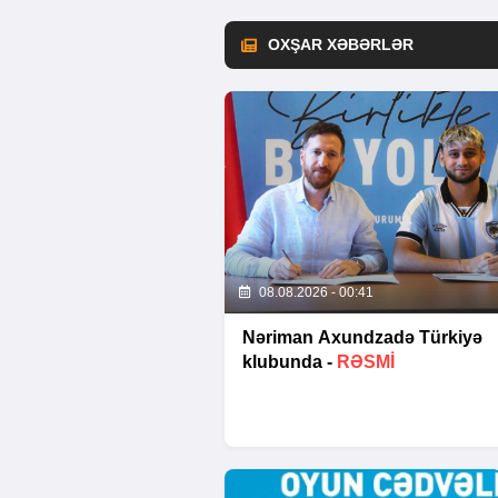
OXŞAR XƏBƏRLƏR
08.08.2026 - 00:41
Nəriman Axundzadə Türkiyə
klubunda -
RƏSMİ