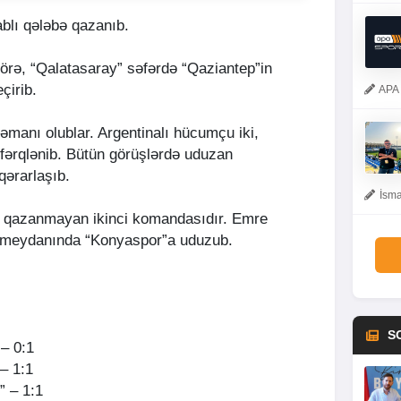
lı qələbə qazanıb.
örə, “Qalatasaray” səfərdə “Qaziantep”in
çirib.
APA 
manı olublar. Argentinalı hücumçu iki,
fə fərqlənib. Bütün görüşlərdə uduzan
qərarlaşıb.
İsma
qazanmayan ikinci komandasıdır. Emre
 meydanında “Konyaspor”a uduzub.
S
– 0:1
– 1:1
” – 1:1