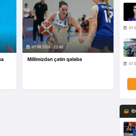
07.0
07.08.2026 - 22:48
pa
Millimizdən çətin qələbə
07.0
İ