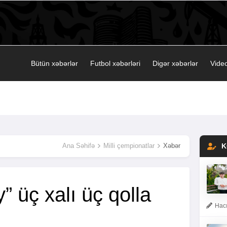
Bütün xəbərlər
Futbol xəbərləri
Digər xəbərlər
Video
Ana Səhifə
Milli çempionatlar
Xəbər
K
” üç xalı üç qolla
Hacı