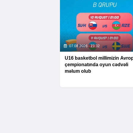
07.08.2026 - 23:32
U16 basketbol millimizin Avro
çempionatında oyun cədvəli
məlum olub