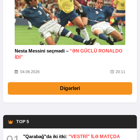
Nesta Messini seçmədi –
“ƏN GÜCLÜ RONALDO
“
IDI”
V
20
04.06.2026
20:11
Digərləri
TOP 5
"Qarabağ"da iki itki:
"VESTRİ" İLƏ MATÇDA