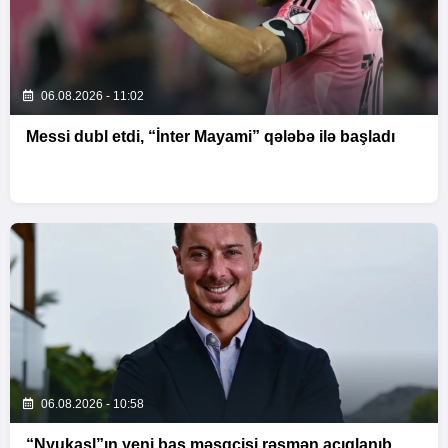
06.08.2026 - 11:02
Messi dubl etdi, “İnter Mayami” qələbə ilə başladı
06.08.2026 - 10:58
“Nyukasl”ın yeni baş məşqçisi rəsmən açıqlanıb