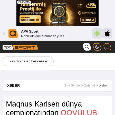
APA Sport
Mobil tətbiqimizi buradan yüklə!
Yay Transfer Pəncərəsi
XƏBƏR
Ana Səhifə
Şahmat
Xəbər
Maqnus Karlsen dünya
çempionatından
QOVULUB