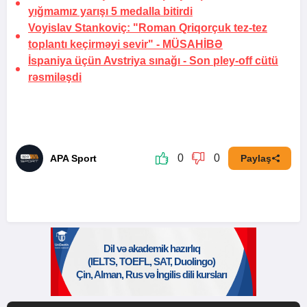
yığmamız yarışı 5 medalla bitirdi
Voyislav Stankoviç: "Roman Qriqorçuk tez-tez
toplantı keçirməyi sevir" -
MÜSAHİBƏ
İspaniya üçün Avstriya sınağı -
Son pley-off cütü
rəsmiləşdi
0
0
APA Sport
Paylaş