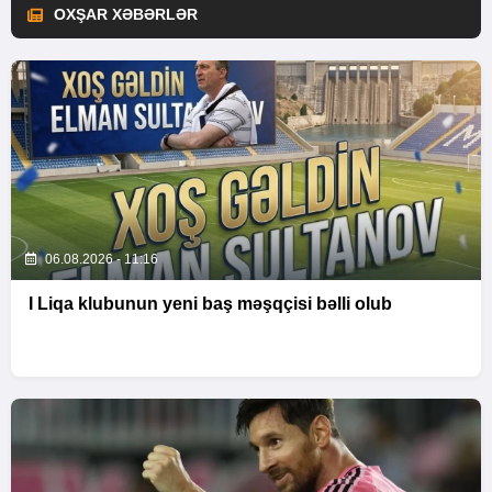
OXŞAR XƏBƏRLƏR
06.08.2026 - 11:16
I Liqa klubunun yeni baş məşqçisi bəlli olub