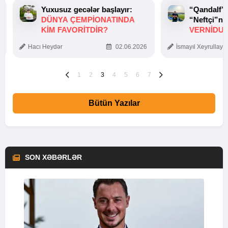
Yuxusuz gecələr başlayır:
“Qandalf”
DÜNYA ÇEMPIONATINDA
“Neftçi”ni
KIM FAVORITDIR?
VERNİDUB
TOXUNUŞ
Hacı Heydər
02.06.2026
İsmayıl Xeyrullaye
1
2
3
4
5
6
7
Bütün Yazılar
SON XƏBƏRLƏR