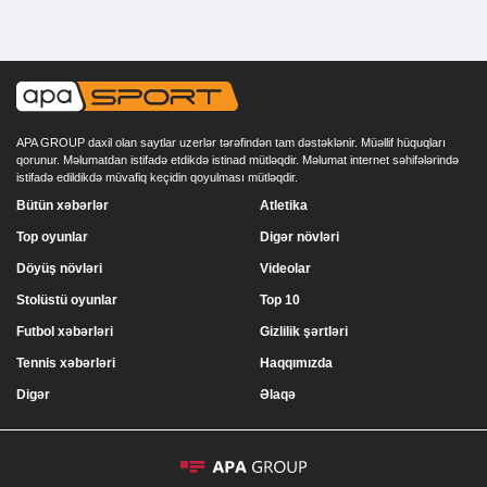
APA GROUP daxil olan saytlar uzerlər tərəfindən tam dəstəklənir. Müəllif hüquqları
qorunur. Məlumatdan istifadə etdikdə istinad mütləqdir. Məlumat internet səhifələrində
istifadə edildikdə müvafiq keçidin qoyulması mütləqdir.
Bütün xəbərlər
Atletika
Top oyunlar
Digər növləri
Döyüş növləri
Videolar
Stolüstü oyunlar
Top 10
Futbol xəbərləri
Gizlilik şərtləri
Tennis xəbərləri
Haqqımızda
Digər
Əlaqə