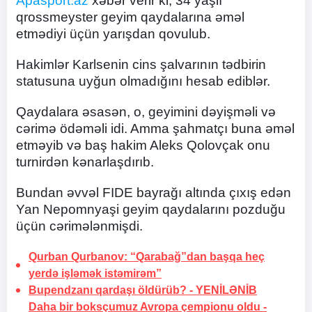
Apasport.az
xəbər verir ki, 34 yaşlı
qrossmeyster geyim qaydalarına əməl
etmədiyi üçün yarışdan qovulub.
Hakimlər Karlsenin cins şalvarının tədbirin
statusuna uyğun olmadığını hesab ediblər.
Qaydalara əsasən, o, geyimini dəyişməli və
cərimə ödəməli idi. Amma şahmatçı buna əməl
etməyib və baş hakim Aleks Qolovçak onu
turnirdən kənarlaşdırıb.
Bundan əvvəl FIDE bayrağı altında çıxış edən
Yan Nepomnyaşi geyim qaydalarını pozduğu
üçün cərimələnmişdi.
Qurban Qurbanov: “Qarabağ”dan başqa heç
yerdə işləmək istəmirəm”
Bupendzanı qardaşı öldürüb? -
YENİLƏNİB
Daha bir boksçumuz Avropa çempionu oldu -