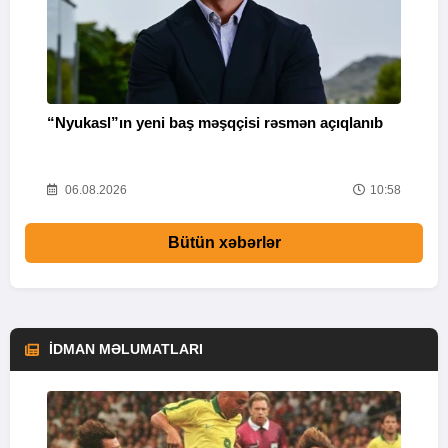
“Nyukasl”ın yeni baş məşqçisi rəsmən açıqlanıb
A
02
06.08.2026
10:58
Bütün xəbərlər
İDMAN MƏLUMATLARI