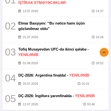
01
İŞTİRAK ETMƏYƏCƏKLƏR
13.07.2026
14:37
02
Elmar Baxşıyev: “Bu nəticə hamı üçün
gözlənilməz oldu”
31.07.2026
16:26
03
Tofiq Musayevdən UFC-də ikinci qələbə -
YENİLƏNİB
01.08.2026
20:52
04
DÇ-2026: Argentina finalda! -
YENİLƏNİB
16.07.2026
01:01
05
DÇ-2026: İngiltərə yarımfinalda -
YENİLƏNİB
12.07.2026
03:46