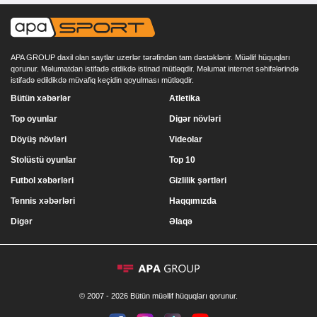
APA GROUP daxil olan saytlar uzerlər tərəfindən tam dəstəklənir. Müəllif hüquqları
qorunur. Məlumatdan istifadə etdikdə istinad mütləqdir. Məlumat internet səhifələrində
istifadə edildikdə müvafiq keçidin qoyulması mütləqdir.
Bütün xəbərlər
Atletika
Top oyunlar
Digər növləri
Döyüş növləri
Videolar
Stolüstü oyunlar
Top 10
Futbol xəbərləri
Gizlilik şərtləri
Tennis xəbərləri
Haqqımızda
Digər
Əlaqə
© 2007 - 2026 Bütün müəllif hüquqları qorunur.