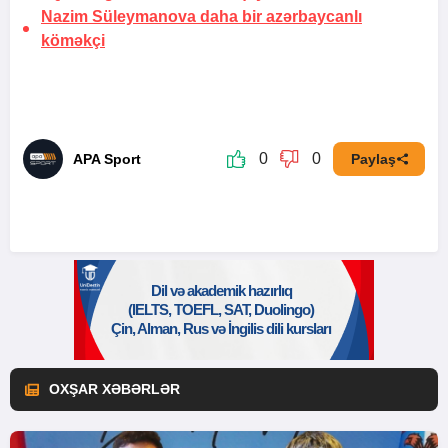
Nazim Süleymanova daha bir
azərbaycanlı
köməkçi
0
0
APA Sport
Paylaş
OXŞAR XƏBƏRLƏR