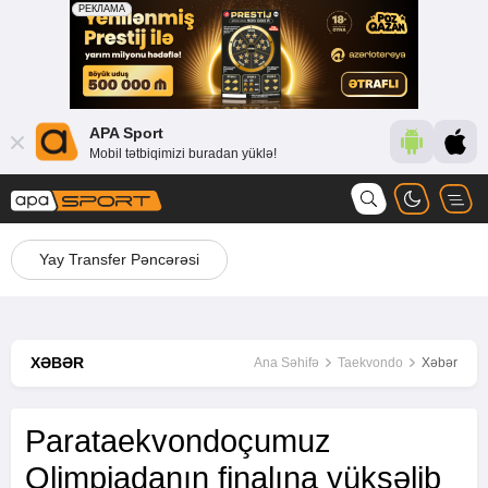
APA Sport
Mobil tətbiqimizi buradan yüklə!
Yay Transfer Pəncərəsi
XƏBƏR
Ana Səhifə
Taekvondo
Xəbər
Parataekvondoçumuz
Olimpiadanın finalına yüksəlib