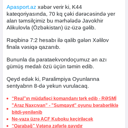
Apasport.az
xəbər verir ki, K44
kateqoriyasında, 70 kq çəki dərəcəsində yer
alan təmsilçimiz bu mərhələdə Javokhir
Alikulovla (Özbəkistan) üz-üzə gəlib.
Rəqibinə 7:2 hesabı ilə qalib gələn Xəlilov
finala vəsiqə qazanıb.
Bununla da parataekvondoçumuz ən azı
gümüş medalı özü üçün təmin edib.
Qeyd edək ki, Paralimpiya Oyunlarına
sentyabrın 8-də yekun vurulacaq.
“Real”ın müdafiəçi komandanı tərk edib -
RƏSMİ
"Araz Naxçıvan" - "Sumqayıt" oyunu bərabərliklə
bitdi-
yenilənib
Ne-vaza üzrə ACF Kuboku keçiriləcək
“Qarabağ” Vətənə zəfərlə qayıdır