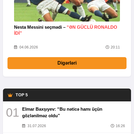
Nesta Messini seçmədi –
“ƏN GÜCLÜ RONALDO
“
IDI”
V
20
04.06.2026
20:11
Digərləri
TOP 5
01
Elmar Baxşıyev: “Bu nəticə hamı üçün
gözlənilməz oldu”
31.07.2026
16:26