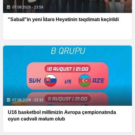
07.08.2026 - 23:58
"Səbail"in yeni İdarə Heyətinin təqdimatı keçirildi
07.08.2026 - 23:32
U16 basketbol millimizin Avropa çempionatında
oyun cədvəli məlum olub