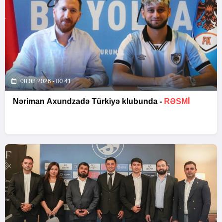
08.08.2026 - 00:41
Nəriman Axundzadə Türkiyə klubunda -
RƏSMİ