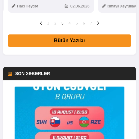
TOXUNUŞ
Hacı Heydər
02.06.2026
İsmayıl Xeyrullaye
1
2
3
4
5
6
7
Bütün Yazılar
SON XƏBƏRLƏR