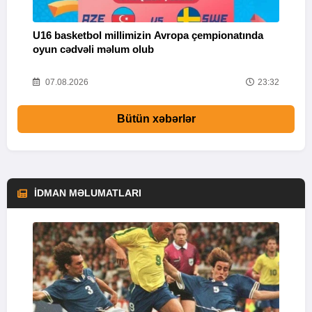
U16 basketbol millimizin Avropa çempionatında
M
oyun cədvəli məlum olub
58
07.08.2026
23:32
Bütün xəbərlər
İDMAN MƏLUMATLARI