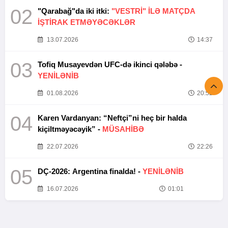
02
"Qarabağ"da iki itki:
"VESTRİ" İLƏ MATÇDA
İŞTİRAK ETMƏYƏCƏKLƏR
13.07.2026
14:37
03
Tofiq Musayevdən UFC-də ikinci qələbə -
YENİLƏNİB
01.08.2026
20:52
04
Karen Vardanyan: “Neftçi”ni heç bir halda
kiçiltməyəcəyik” -
MÜSAHİBƏ
22.07.2026
22:26
05
DÇ-2026: Argentina finalda! -
YENİLƏNİB
16.07.2026
01:01