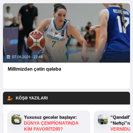
07.08.2026 - 22:48
Millimizdən çətin qələbə
KÖŞƏ YAZILARI
Yuxusuz gecələr başlayır:
“Qandalf”
DÜNYA ÇEMPIONATINDA
“Neftçi”ni
KIM FAVORITDIR?
VERNİDUB