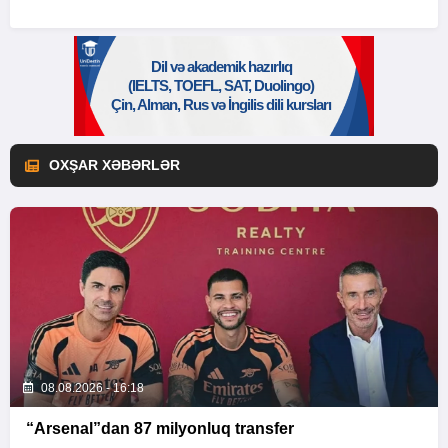
OXŞAR XƏBƏRLƏR
08.08.2026 - 16:18
“Arsenal”dan 87 milyonluq transfer