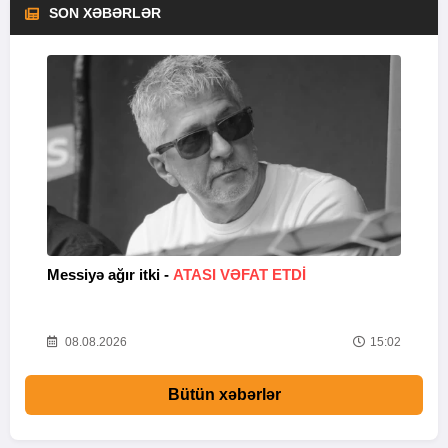
SON XƏBƏRLƏR
Messiyə ağır itki -
ATASI VƏFAT ETDI
M
54
08.08.2026
15:02
Bütün xəbərlər