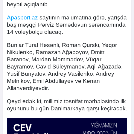
heyəti açıqlanıb.
Apasport.az
saytının məlumatına görə, yarışda
baş məşqçi Pərviz Səmədovun sərəncamında
14 voleybolçu olacaq.
Bunlar Tural Həsənli, Roman Qurski, Yeqor
Nikulenko, Ramazan Ağabəyov, Dmitri
Baranov, Mərdan Məmmədov, Vüqar
Bayramov, Cavid Süleymanov, Aqil Ağazadə,
Yusif Bünyatov, Andrey Vasilenko, Andrey
Melnikov, Emil Abdullayev və Kənan
Allahverdiyevdir.
Qeyd edək ki, millimiz təsnifat mərhələsində ilk
oyununu bu gün Danimarkaya qarşı keçirəcək.