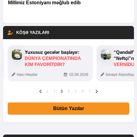
Millimiz Estoniyanı məğlub edib
KÖŞƏ YAZILARI
Yuxusuz gecələr başlayır:
“Qandalf”
DÜNYA ÇEMPIONATINDA
“Neftçi”ni
KIM FAVORITDIR?
VERNİDUB
TOXUNUŞ
Hacı Heydər
02.06.2026
İsmayıl Xeyrullaye
1
2
3
4
5
6
7
Bütün Yazılar