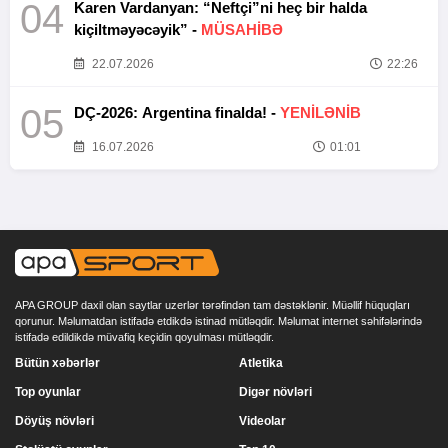
04
Karen Vardanyan: “Neftçi”ni heç bir halda
kiçiltməyəcəyik” -
MÜSAHİBƏ
22.07.2026
22:26
05
DÇ-2026: Argentina finalda! -
YENİLƏNİB
16.07.2026
01:01
APA GROUP daxil olan saytlar uzerlər tərəfindən tam dəstəklənir. Müəllif hüquqları
qorunur. Məlumatdan istifadə etdikdə istinad mütləqdir. Məlumat internet səhifələrində
istifadə edildikdə müvafiq keçidin qoyulması mütləqdir.
Bütün xəbərlər
Atletika
Top oyunlar
Digər növləri
Döyüş növləri
Videolar