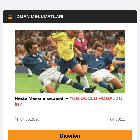
İDMAN MƏLUMATLARI
Nesta Messini seçmədi –
“ƏN GÜCLÜ RONALDO
“
IDI”
V
20
04.06.2026
20:11
Digərləri