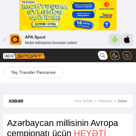
APA Sport
Mobil tətbiqimizi buradan yüklə!
Yay Transfer Pəncərəsi
XƏBƏR
Ana Səhifə
Voleybol
Xəbər
Azərbaycan millisinin Avropa
çempionatı üçün
HEYƏTI