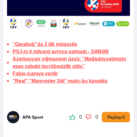
“Qarabağ”da 3 ilik
müqavilə
PSJ-ni 4 milyard avroya satmadı -
SƏBƏB
Azərbaycan yığmasının üzvü: “Məğlubiyyətimizin
əsas səbəbi təcrübəsizlik oldu”
Fabio icarəyə
verilir
"Real" "Mançester Siti" matçı bu kanalda
0
0
APA Sport
Paylaş