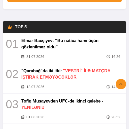
TOP 5
01
Elmar Baxşıyev: “Bu nəticə hamı üçün
gözlənilməz oldu”
31.07.2026
16:26
02
"Qarabağ"da iki itki:
"VESTRİ" İLƏ MATÇDA
İŞTİRAK ETMƏYƏCƏKLƏR
13.07.2026
14:37
03
Tofiq Musayevdən UFC-də ikinci qələbə -
YENİLƏNİB
01.08.2026
20:52