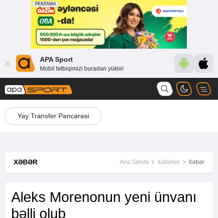
APA Sport
Mobil tətbiqimizi buradan yüklə!
Yay Transfer Pəncərəsi
XƏBƏR
Ana Səhifə
Xəbərlər
Xəbər
Aleks Morenonun yeni ünvanı
bəlli olub