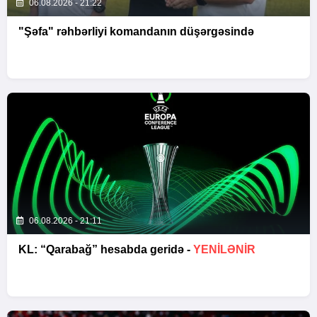
06.08.2026 - 21:22
"Şəfa" rəhbərliyi komandanın düşərgəsində
06.08.2026 - 21:11
KL: “Qarabağ” hesabda geridə -
YENİLƏNİR