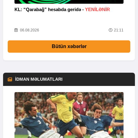
KL: “Qarabağ” hesabda geridə -
YENİLƏNİR
K
Y
22
06.08.2026
21:11
Bütün xəbərlər
İDMAN MƏLUMATLARI