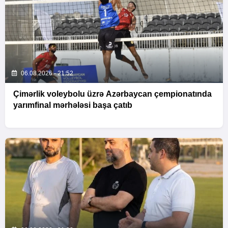
06.08.2026 - 21:52
Çimərlik voleybolu üzrə Azərbaycan çempionatında
yarımfinal mərhələsi başa çatıb