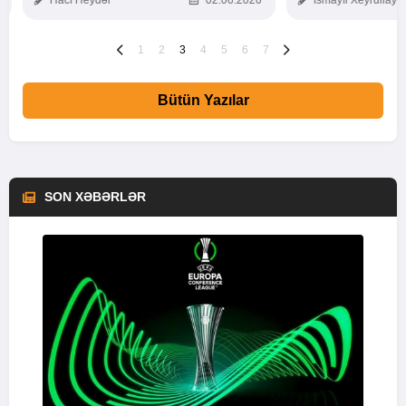
Hacı Heydər
02.06.2026
İsmayıl Xeyrullaye
1
2
3
4
5
6
7
Bütün Yazılar
SON XƏBƏRLƏR