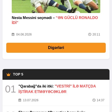
Nesta Messini seçmədi –
“ƏN GÜCLÜ RONALDO
“
IDI”
V
20
04.06.2026
20:11
Digərləri
TOP 5
01
"Qarabağ"da iki itki:
"VESTRİ" İLƏ MATÇDA
İŞTİRAK ETMƏYƏCƏKLƏR
13.07.2026
14:37