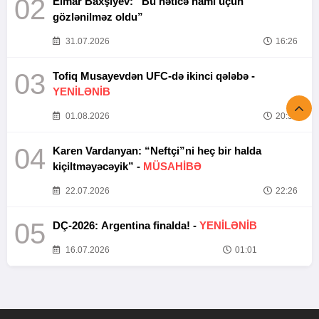
02
Elmar Baxşıyev: “Bu nəticə hamı üçün
gözlənilməz oldu”
31.07.2026
16:26
03
Tofiq Musayevdən UFC-də ikinci qələbə -
YENİLƏNİB
01.08.2026
20:52
04
Karen Vardanyan: “Neftçi”ni heç bir halda
kiçiltməyəcəyik” -
MÜSAHİBƏ
22.07.2026
22:26
05
DÇ-2026: Argentina finalda! -
YENİLƏNİB
16.07.2026
01:01