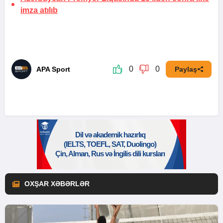
imza atılıb
0
0
APA Sport
Paylaş
OXŞAR XƏBƏRLƏR