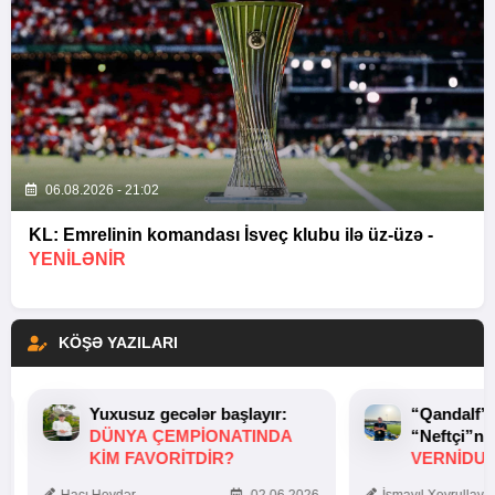
06.08.2026 - 21:02
KL: Emrelinin komandası İsveç klubu ilə üz-üzə -
YENİLƏNİR
KÖŞƏ YAZILARI
Yuxusuz gecələr başlayır:
“Qandalf”
DÜNYA ÇEMPIONATINDA
“Neftçi”ni
KIM FAVORITDIR?
VERNİDUB
TOXUNUŞ