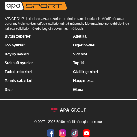
APA GROUP daxil olan saytlar uzerlər tərəfindən tam dəstəklənir. Müəllif hüquqları
qorunur. Məlumatdan istifadə etdikdə istinad mütləqdir. Məlumat internet səhifələrində
istifadə edildikdə müvafiq keçidin qoyulması mütləqdir.
Bütün xəbərlər
Atletika
Top oyunlar
Digər növləri
Döyüş növləri
Videolar
Stolüstü oyunlar
Top 10
Futbol xəbərləri
Gizlilik şərtləri
Tennis xəbərləri
Haqqımızda
Digər
Əlaqə
© 2007 - 2026 Bütün müəllif hüquqları qorunur.