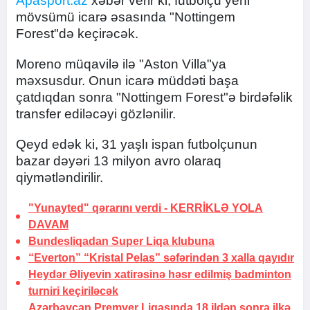
Apasport.az
xəbər verir ki, futbolçu yeni
mövsümü icarə əsasında "Nottingem
Forest"də keçirəcək.
Moreno müqavilə ilə "Aston Villa"ya
məxsusdur. Onun icarə müddəti başa
çatdıqdan sonra "Nottingem Forest"ə birdəfəlik
transfer ediləcəyi gözlənilir.
Qeyd edək ki, 31 yaşlı ispan futbolçunun
bazar dəyəri 13 milyon avro olaraq
qiymətləndirilir.
"Yunayted" qərarını verdi -
KERRİKLƏ YOLA
DAVAM
Bundesliqadan Super Liqa klubuna
“Everton” “Kristal Pelas” səfərindən 3 xalla qayıdır
Heydər Əliyevin xatirəsinə həsr edilmiş badminton
turniri keçiriləcək
Azərbaycan Premyer Liqasında 18 ildən sonra ilkə