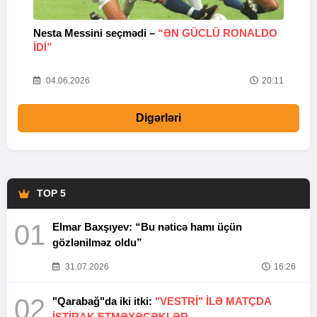
Nesta Messini seçmədi –
“ƏN GÜCLÜ RONALDO
“
IDI”
V
20
04.06.2026
20:11
Digərləri
TOP 5
01
Elmar Baxşıyev: “Bu nəticə hamı üçün
gözlənilməz oldu”
31.07.2026
16:26
02
"Qarabağ"da iki itki:
"VESTRİ" İLƏ MATÇDA
İŞTİRAK ETMƏYƏCƏKLƏR