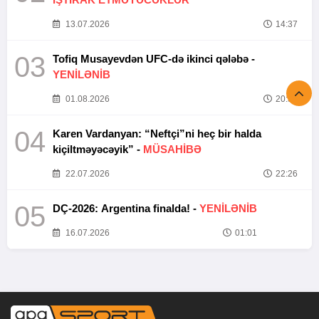
13.07.2026
14:37
03
Tofiq Musayevdən UFC-də ikinci qələbə -
YENİLƏNİB
01.08.2026
20:52
04
Karen Vardanyan: “Neftçi”ni heç bir halda
kiçiltməyəcəyik” -
MÜSAHİBƏ
22.07.2026
22:26
05
DÇ-2026: Argentina finalda! -
YENİLƏNİB
16.07.2026
01:01