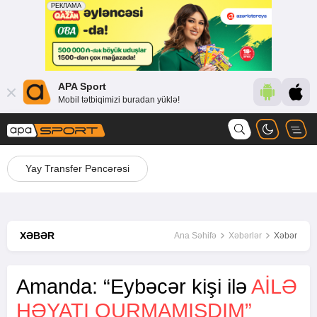
APA Sport
Mobil tətbiqimizi buradan yüklə!
Yay Transfer Pəncərəsi
XƏBƏR
Ana Səhifə
Xəbərlər
Xəbər
Amanda: “Eybəcər kişi ilə
AILƏ
HƏYATI QURMAMIŞDIM”