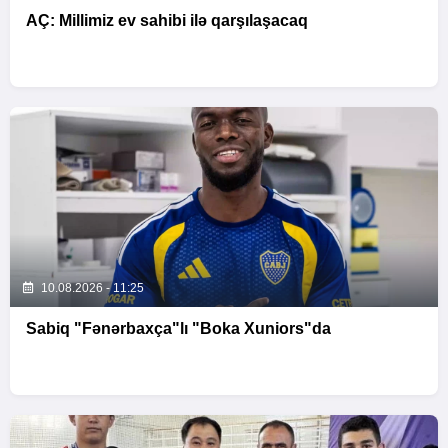
AÇ: Millimiz ev sahibi ilə qarşılaşacaq
10.08.2026 - 11:25
Sabiq "Fənərbaxça"lı "Boka Xuniors"da