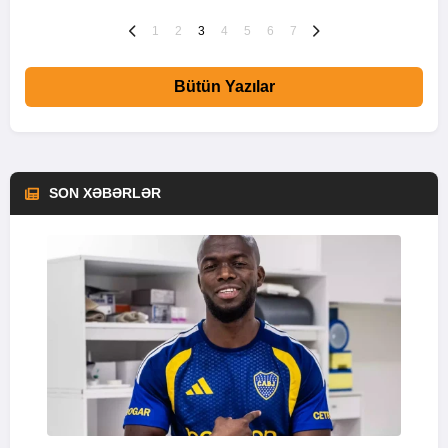
1
2
3
4
5
6
7
Bütün Yazılar
SON XƏBƏRLƏR