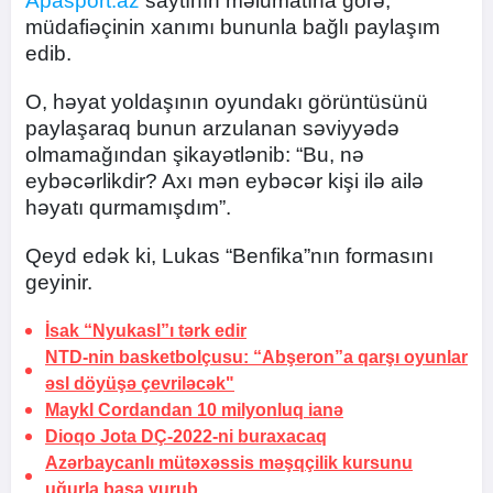
Apasport.az
saytının məlumatına görə,
müdafiəçinin xanımı bununla bağlı paylaşım
edib.
O, həyat yoldaşının oyundakı görüntüsünü
paylaşaraq bunun arzulanan səviyyədə
olmamağından şikayətlənib: “Bu, nə
eybəcərlikdir? Axı mən eybəcər kişi ilə ailə
həyatı qurmamışdım”.
Qeyd edək ki, Lukas “Benfika”nın formasını
geyinir.
İsak “Nyukasl”ı tərk edir
NTD-nin basketbolçusu: “Abşeron”a qarşı oyunlar
əsl döyüşə çevriləcək"
Maykl Cordandan 10 milyonluq ianə
Dioqo Jota
DÇ-2022-ni buraxacaq
Azərbaycanlı mütəxəssis məşqçilik kursunu
uğurla başa vurub