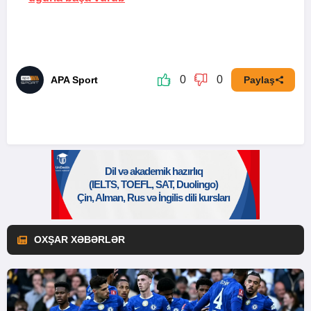
0
0
APA Sport
Paylaş
OXŞAR XƏBƏRLƏR