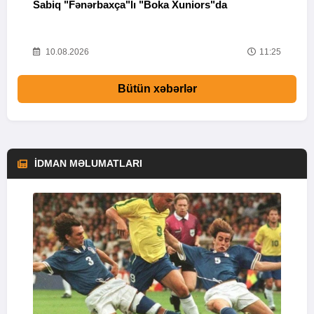
Sabiq "Fənərbaxça"lı "Boka Xuniors"da
İ
33
10.08.2026
11:25
Bütün xəbərlər
İDMAN MƏLUMATLARI