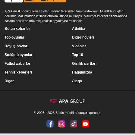
APA GROUP daxil olan saytlar uzerlər tərəfindən tam dəstəklənir. Müəllif hüquqları
qorunur. Məlumatdan istifadə etdikdə istinad mütləqdir. Məlumat internet səhifələrində
istifadə edildikdə müvafiq keçidin qoyulması mütləqdir.
Bütün xəbərlər
Atletika
Top oyunlar
Digər növləri
Döyüş növləri
Videolar
Stolüstü oyunlar
Top 10
Futbol xəbərləri
Gizlilik şərtləri
Tennis xəbərləri
Haqqımızda
Digər
Əlaqə
© 2007 - 2026 Bütün müəllif hüquqları qorunur.