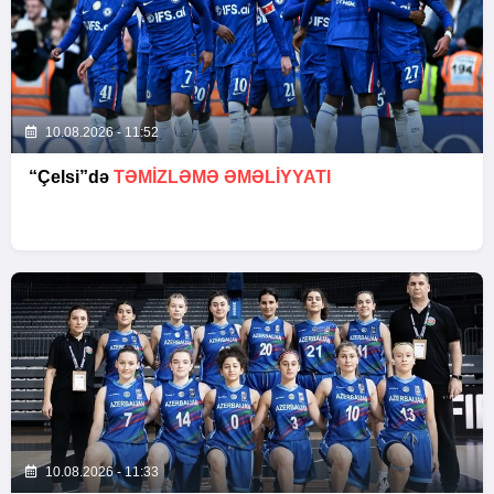
10.08.2026 - 11:52
“Çelsi”də
TƏMIZLƏMƏ ƏMƏLIYYATI
10.08.2026 - 11:33