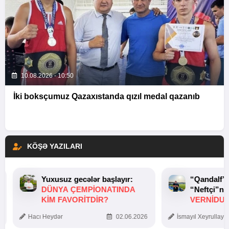
10.08.2026 - 10:50
İki boksçumuz Qazaxıstanda qızıl medal qazanıb
KÖŞƏ YAZILARI
Yuxusuz gecələr başlayır:
“Qandalf”
DÜNYA ÇEMPIONATINDA
“Neftçi”ni
KIM FAVORITDIR?
VERNİDUB
TOXUNUŞ
Hacı Heydər
02.06.2026
İsmayıl Xeyrullaye