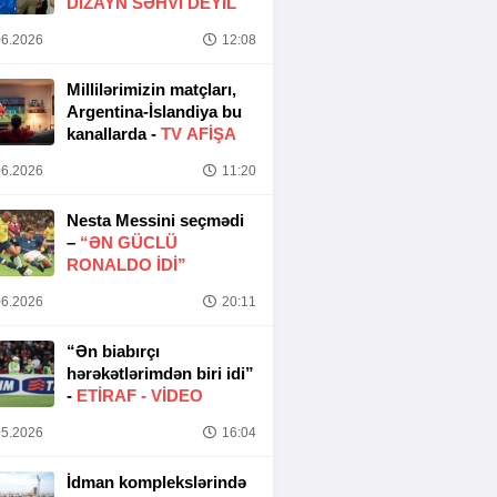
DIZAYN SƏHVI DEYIL
6.2026
12:08
Millilərimizin matçları,
Argentina-İslandiya bu
kanallarda -
TV AFİŞA
6.2026
11:20
Nesta Messini seçmədi
–
“ƏN GÜCLÜ
RONALDO IDI”
6.2026
20:11
“Ən biabırçı
hərəkətlərimdən biri idi”
-
ETIRAF -
VİDEO
5.2026
16:04
İdman komplekslərində