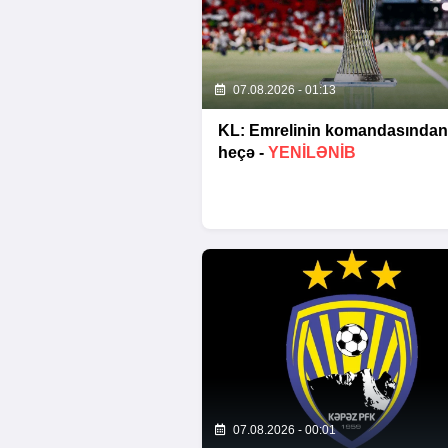
07.08.2026 - 01:13
KL: Emrelinin komandasından
heçə -
YENİLƏNİB
07.08.2026 - 00:01