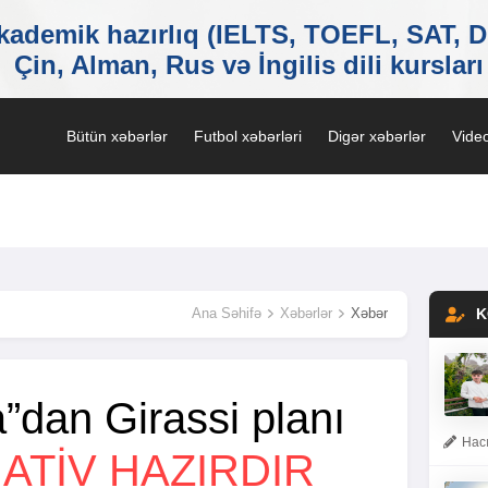
Bütün xəbərlər
Futbol xəbərləri
Digər xəbərlər
Video
Ana Səhifə
Xəbərlər
Xəbər
K
”dan Girassi planı
Hacı
ATIV HAZIRDIR