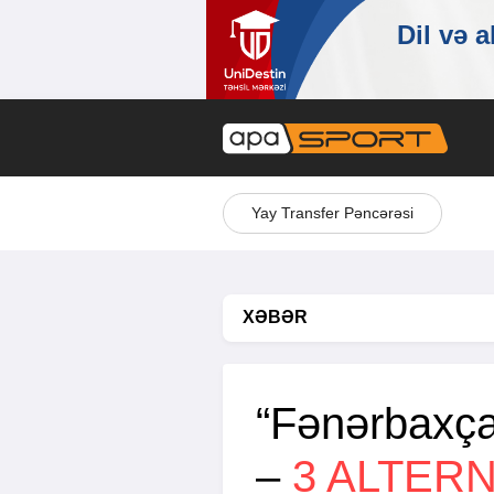
Yay Transfer Pəncərəsi
XƏBƏR
“Fənərbaxça
–
3 ALTERN