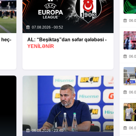
06.0
07.08.2026 - 00:52
 heç-
AL: “Beşiktaş”dan səfər qələbəsi -
YENİLƏNİR
06.0
06.0
06.0
06.08.2026 - 23:40