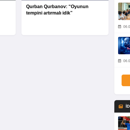
Qurban Qurbanov: “Oyunun
tempini artırmalı idik”
06.0
06.0
İ