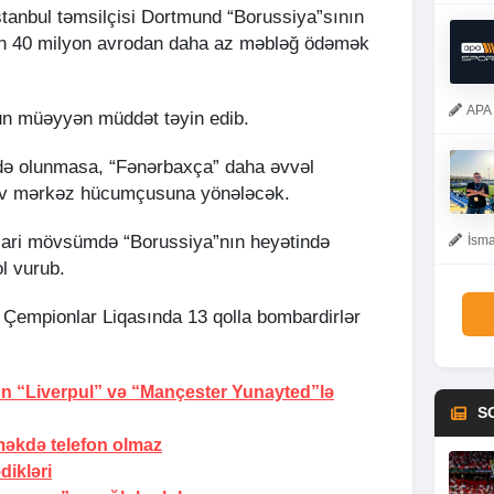
İstanbul təmsilçisi Dortmund “Borussiya”sının
n 40 milyon avrodan daha az məbləğ ödəmək
APA 
çün müəyyən müddət təyin edib.
ldə olunmasa, “Fənərbaxça” daha əvvəl
tiv mərkəz hücumçusuna yönələcək.
cari mövsümdə “Borussiya”nın heyətində
İsma
l vurub.
empionlar Liqasında 13 qolla bombardirlər
 “Liverpul” və “Mançester Yunayted”lə
S
əkdə telefon olmaz
dikləri