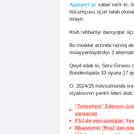
Apasport.az
xəbər verir ki, 
hücumçusu üçün tələb oluna
istəyir.
Klub rəhbərliyi danışıqlar ü
Bu müddət ərzində razılıq ə
müəyyənləşdirdiyi 3 alterna
Qeyd edək ki, Seru Girassi 
Bundesliqada 33 oyuna 17 qo
O, 2024/25 mövsümündə isə Ç
siyahısının şərikli lideri olub.
“Tottenhem” Ederson üçün
yarışacaq
PSJ-də yeni qaydalar:
Yem
Mbappenin
"Real"dan istə