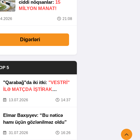
ciddi nöqsanlar:
15
MILYON MANAT!
4.2026
21:08
Digərləri
OP 5
"Qarabağ"da iki itki:
"VESTRİ"
İLƏ MATÇDA İŞTİRAK
ETMƏYƏCƏKLƏR
13.07.2026
14:37
Elmar Baxşıyev: “Bu nəticə
hamı üçün gözlənilməz oldu”
31.07.2026
16:26