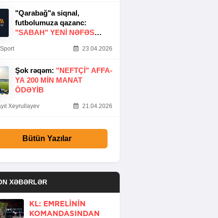
"Qarabağ"a siqnal,
futbolumuza qazanc:
"SABAH" YENI NƏFƏS
GƏTIRDI
Sport
23.04.2026
Şok rəqəm:
"NEFTÇI" AFFA-
YA 200 MIN MANAT
ÖDƏYIB
yıl Xeyrullayev
21.04.2026
Bütün Yazılar
ON XƏBƏRLƏR
KL: EMRELININ
KOMANDASINDAN