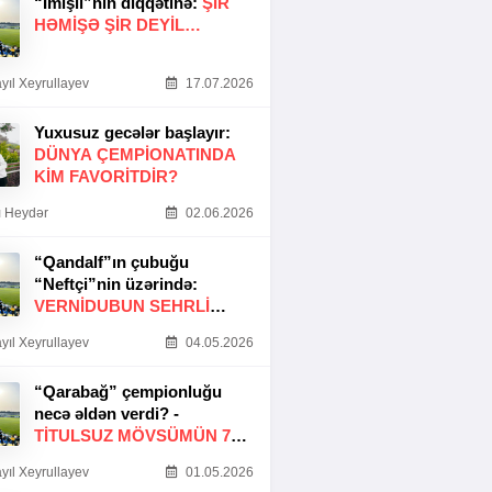
“İmişli”nin diqqətinə:
ŞIR
HƏMIŞƏ ŞIR DEYIL…
yıl Xeyrullayev
17.07.2026
Yuxusuz gecələr başlayır:
DÜNYA ÇEMPIONATINDA
KIM FAVORITDIR?
 Heydər
02.06.2026
“Qandalf”ın çubuğu
“Neftçi”nin üzərində:
VERNİDUBUN SEHRLİ
TOXUNUŞU
yıl Xeyrullayev
04.05.2026
“Qarabağ” çempionluğu
necə əldən verdi? -
TITULSUZ MÖVSÜMÜN 7
SƏBƏBI
yıl Xeyrullayev
01.05.2026