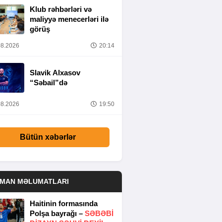
Klub rəhbərləri və
maliyyə menecerləri ilə
görüş
8.2026
20:14
Slavik Alxasov
“Səbail”də
8.2026
19:50
Bütün xəbərlər
DMAN MƏLUMATLARI
Haitinin formasında
Polşa bayrağı –
SƏBƏBI