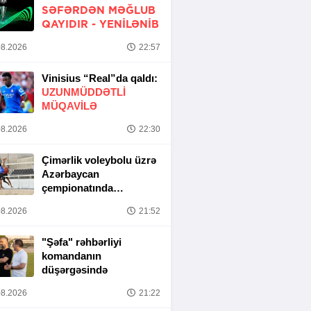
SƏFƏRDƏN MƏĞLUB
QAYIDIR -
YENİLƏNİB
8.2026
22:57
Vinisius “Real”da qaldı:
UZUNMÜDDƏTLİ
MÜQAVİLƏ
8.2026
22:30
Çimərlik voleybolu üzrə
Azərbaycan
çempionatında
yarımfinal mərhələsi
8.2026
21:52
başa çatıb
"Şəfa" rəhbərliyi
komandanın
düşərgəsində
8.2026
21:22