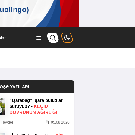
lar
ÖŞƏ YAZILARI
“Qarabağ”ı qara buludlar
bürüyüb? -
KEÇID
DÖVRÜNÜN AĞIRLIĞI
 Heydər
05.08.2026