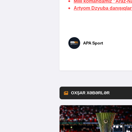
Milli komandamız “Araz-N
Artyom Dzyuba danışıqla
APA Sport
OXŞAR XƏBƏRLƏR