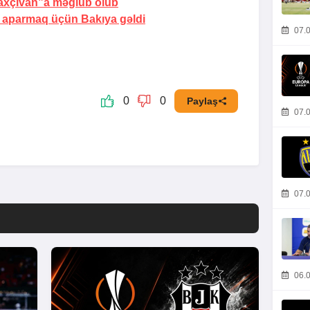
axçıvan”a məğlub olub
r aparmaq üçün
Bakıya gəldi
07.0
0
0
Paylaş
07.0
07.0
06.0