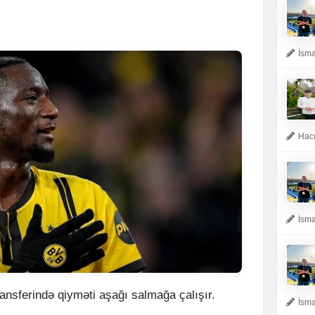
İsma
Hacı
İsma
ansferində qiyməti aşağı salmağa çalışır.
İsma