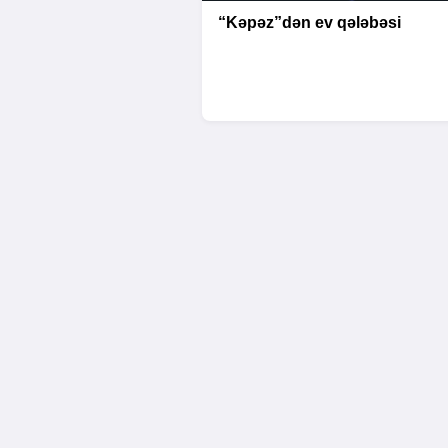
“Kəpəz”dən ev qələbəsi