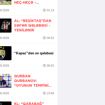
HEÇ-HEÇƏ -
YENİLƏNİB
8.2026
01:13
AL: “BEŞIKTAŞ”DAN
SƏFƏR QƏLƏBƏSI -
YENİLƏNİR
8.2026
00:52
“Kəpəz”dən ev qələbəsi
8.2026
00:01
QURBAN
QURBANOV:
“OYUNUN TEMPINI
ARTIRMALI IDIK”
8.2026
23:40
KL: “QARABAĞ”