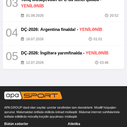
03
YENİLƏNİB
01.08.2026
20:52
04
DÇ-2026: Argentina finalda! -
YENİLƏNİB
16.07.2026
01:01
05
DÇ-2026: İngiltərə yarımfinalda -
YENİLƏNİB
12.07.2026
03:46
APA GROUP daxil olan saytlar uzerlər tərəfindən tam dəstəklənir. Müəllif hüquqları
qorunur. Məlumatdan istifadə etdikdə istinad mütləqdir. Məlumat internet səhifələrində
istifadə edildikdə müvafiq keçidin qoyulması mütləqdir.
Bütün xəbərlər
Atletika