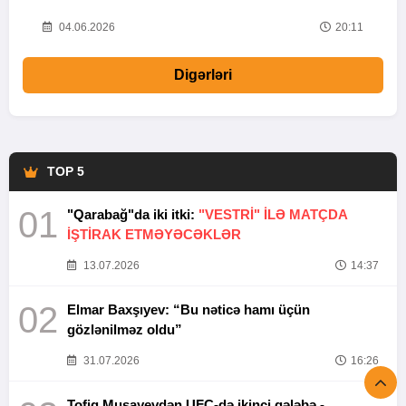
20
04.06.2026
20:11
Digərləri
TOP 5
01
"Qarabağ"da iki itki:
"VESTRİ" İLƏ MATÇDA
İŞTİRAK ETMƏYƏCƏKLƏR
13.07.2026
14:37
02
Elmar Baxşıyev: “Bu nəticə hamı üçün
gözlənilməz oldu”
31.07.2026
16:26
Tofiq Musayevdən UFC-də ikinci qələbə -