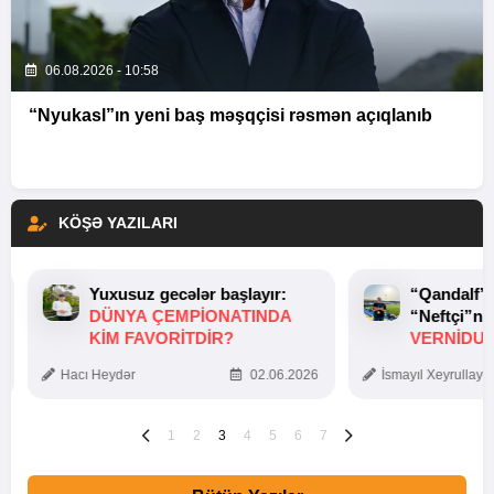
06.08.2026 - 10:58
“Nyukasl”ın yeni baş məşqçisi rəsmən açıqlanıb
KÖŞƏ YAZILARI
Yuxusuz gecələr başlayır:
“Qandalf”
DÜNYA ÇEMPIONATINDA
“Neftçi”ni
KIM FAVORITDIR?
VERNİDUB
TOXUNUŞ
Hacı Heydər
02.06.2026
İsmayıl Xeyrullaye
1
2
3
4
5
6
7