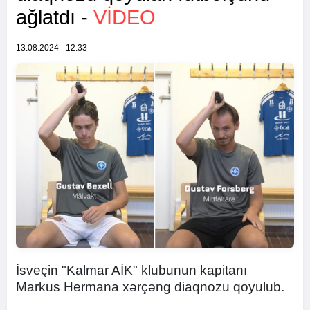
ağlatdı -
VİDEO
13.08.2024 - 12:33
İsveçin "Kalmar AİK" klubunun kapitanı
Markus Hermana xərçəng diaqnozu qoyulub.