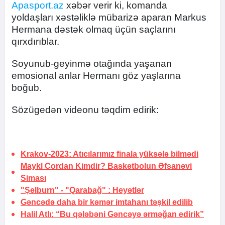
Apasport.az
xəbər verir ki, komanda
yoldaşları xəstəliklə mübarizə aparan Markus
Hermana dəstək olmaq üçün saçlarını
qırxdırıblar.
Soyunub-geyinmə otağında yaşanan
emosional anlar Hermanı göz yaşlarına
boğub.
Sözügedən videonu təqdim edirik:
Krakov-2023: Atıcılarımız finala
yüksələ bilmədi
Maykl Cordan Kimdir? Basketbolun Əfsanəvi
Siması
"Şelburn" - "Qarabağ"
: Heyətlər
Gəncədə daha bir kəmər imtahanı təşkil edilib
Halil Atlı: “Bu qələbəni Gəncəyə ərməğan edirik”