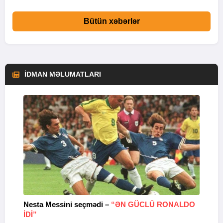
Bütün xəbərlər
İDMAN MƏLUMATLARI
Nesta Messini seçmədi –
“ƏN GÜCLÜ RONALDO
“
IDI”
V