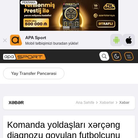
APA Sport
Mobil tətbiqimizi buradan yüklə!
Yay Transfer Pəncərəsi
XƏBƏR
Ana Səhifə
Xəbərlər
Xəbər
Komanda yoldaşları xərçəng
diaqnozu qoyulan futbolçunu