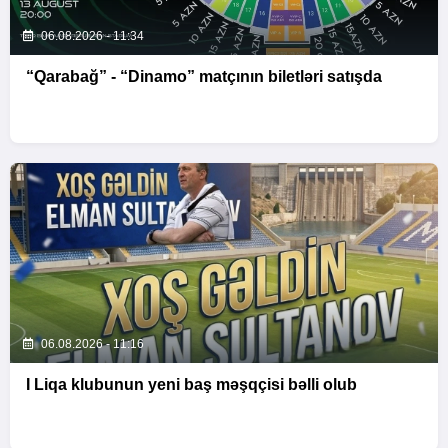
06.08.2026 - 11:34
“Qarabağ” - “Dinamo” matçının biletləri satışda
06.08.2026 - 11:16
I Liqa klubunun yeni baş məşqçisi bəlli olub