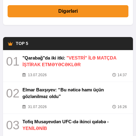
Digərləri
TOP 5
01
"Qarabağ"da iki itki:
"VESTRİ" İLƏ MATÇDA
İŞTİRAK ETMƏYƏCƏKLƏR
13.07.2026
14:37
02
Elmar Baxşıyev: “Bu nəticə hamı üçün
gözlənilməz oldu”
31.07.2026
16:26
03
Tofiq Musayevdən UFC-də ikinci qələbə -
YENİLƏNİB