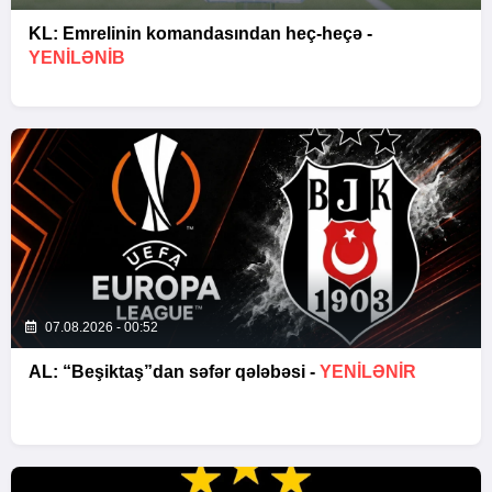
KL: Emrelinin komandasından heç-heçə -
YENİLƏNİB
07.08.2026 - 00:52
AL: “Beşiktaş”dan səfər qələbəsi -
YENİLƏNİR