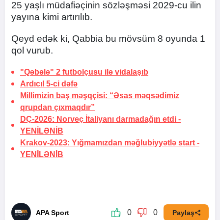
25 yaşlı müdafiəçinin sözləşməsi 2029-cu ilin
yayına kimi artırılıb.
Qeyd edək ki, Qabbia bu mövsüm 8 oyunda 1
qol vurub.
"Qəbələ" 2 futbolçusu ilə
vidalaşıb
Ardıcıl
5-ci dəfə
Millimizin baş məşqçisi: “Əsas məqsədimiz
qrupdan çıxmaqdır”
DÇ-2026: Norveç İtaliyanı darmadağın etdi -
YENİLƏNİB
Krakov-2023: Yığmamızdan məğlubiyyətlə start -
YENİLƏNİB
0
0
APA Sport
Paylaş