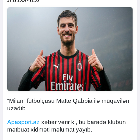
29.11.2024 - 12:33
“Milan” futbolçusu Matte Qabbia ilə müqaviləni
uzadıb.
Apasport.az
xəbər verir ki, bu barədə klubun
mətbuat xidməti məlumat yayıb.