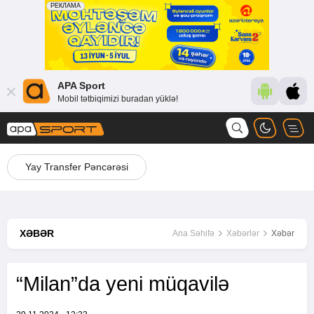
APA Sport
Mobil tətbiqimizi buradan yüklə!
Yay Transfer Pəncərəsi
XƏBƏR
Ana Səhifə
Xəbərlər
Xəbər
“Milan”da yeni müqavilə