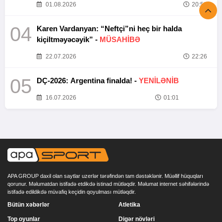
01.08.2026
20:52
04
Karen Vardanyan: “Neftçi”ni heç bir halda
kiçiltməyəcəyik” -
MÜSAHİBƏ
22.07.2026
22:26
05
DÇ-2026: Argentina finalda! -
YENİLƏNİB
16.07.2026
01:01
APA GROUP daxil olan saytlar uzerlər tərəfindən tam dəstəklənir. Müəllif hüquqları
qorunur. Məlumatdan istifadə etdikdə istinad mütləqdir. Məlumat internet səhifələrində
istifadə edildikdə müvafiq keçidin qoyulması mütləqdir.
Bütün xəbərlər
Atletika
Top oyunlar
Digər növləri