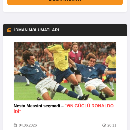
İDMAN MƏLUMATLARI
Nesta Messini seçmədi –
“ƏN GÜCLÜ RONALDO
“
IDI”
V
20
04.06.2026
20:11