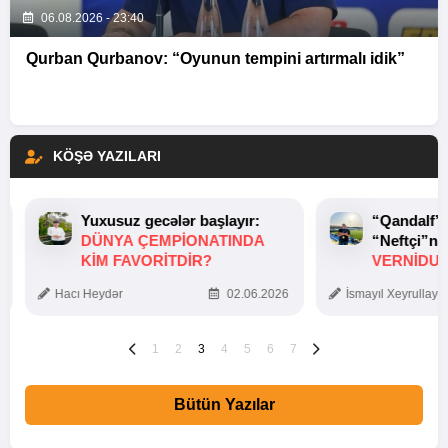
06.08.2026 - 23:40
Qurban Qurbanov: “Oyunun tempini artırmalı idik”
KÖŞƏ YAZILARI
Yuxusuz gecələr başlayır:
“Qandalf”
DÜNYA ÇEMPIONATINDA
“Neftçi”ni
KIM FAVORITDIR?
VERNİDUB
TOXUNUŞ
Hacı Heydər
02.06.2026
İsmayıl Xeyrullaye
1
2
3
4
5
6
7
Bütün Yazılar