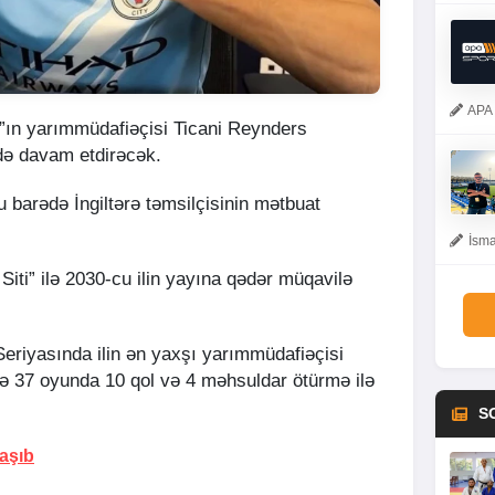
APA 
an”ın yarımmüdafiəçisi Ticani Reynders
də davam etdirəcək.
u barədə İngiltərə təmsilçisinin mətbuat
İsma
Siti” ilə 2030-cu ilin yayına qədər müqavilə
iyasında ilin ən yaxşı yarımmüdafiəçisi
ndə 37 oyunda 10 qol və 4 məhsuldar ötürmə ilə
S
laşıb