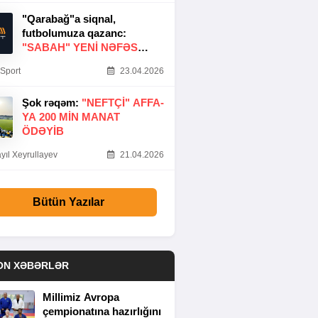
"Qarabağ"a siqnal,
futbolumuza qazanc:
"SABAH" YENI NƏFƏS
GƏTIRDI
Sport
23.04.2026
Şok rəqəm:
"NEFTÇI" AFFA-
YA 200 MIN MANAT
ÖDƏYIB
yıl Xeyrullayev
21.04.2026
Bütün Yazılar
ON XƏBƏRLƏR
Millimiz Avropa
çempionatına hazırlığını