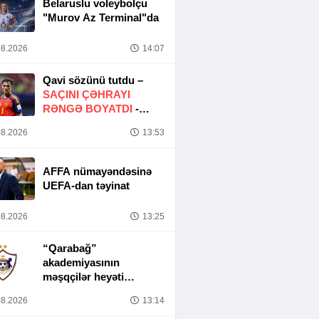
Belaruslu voleybolçu
"Murov Az Terminal"da
8.2026
14:07
Qavi sözünü tutdu –
SAÇINI ÇƏHRAYI
RƏNGƏ BOYATDI
-
FOTO
8.2026
13:53
AFFA nümayəndəsinə
UEFA-dan təyinat
8.2026
13:25
“Qarabağ”
akademiyasının
məşqçilər heyəti
müəyyənləşib
8.2026
13:14