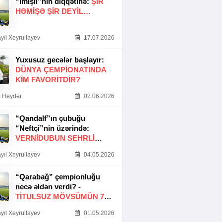
“İmişli”nin diqqətinə:
ŞIR
HƏMIŞƏ ŞIR DEYIL…
yıl Xeyrullayev
17.07.2026
Yuxusuz gecələr başlayır:
DÜNYA ÇEMPIONATINDA
KIM FAVORITDIR?
 Heydər
02.06.2026
“Qandalf”ın çubuğu
“Neftçi”nin üzərində:
VERNİDUBUN SEHRLİ
TOXUNUŞU
yıl Xeyrullayev
04.05.2026
“Qarabağ” çempionluğu
necə əldən verdi? -
TITULSUZ MÖVSÜMÜN 7
SƏBƏBI
yıl Xeyrullayev
01.05.2026