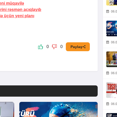
eni
müqavilə
rini rəsmən açıqlayıb
06.0
ə üçün yeni planı
06.0
0
0
Paylaş
06.0
06.0