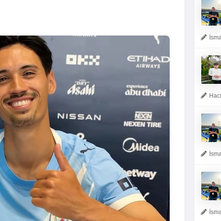
İsma
Hacı
İsma
İsma