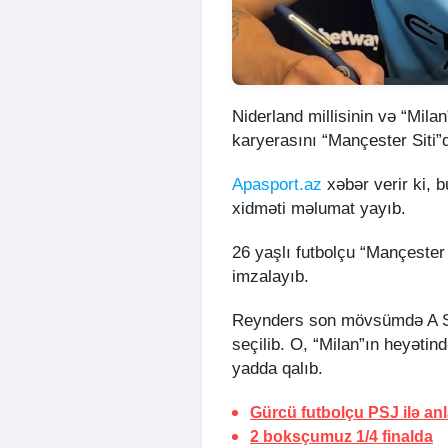
Niderland millisinin və “Mil
karyerasını “Mançester Siti”
Apasport.az
xəbər verir ki, b
xidməti məlumat yayıb.
26 yaşlı futbolçu “Mançester 
imzalayıb.
Reynders son mövsümdə A Ser
seçilib. O, “Milan”ın heyəti
yadda qalıb.
Gürcü futbolçu PSJ ilə an
2 boksçumuz
1/4 finalda