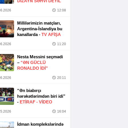
DIZAYN SƏHVI DEYIL
6.2026
12:08
Millilərimizin matçları,
Argentina-İslandiya bu
kanallarda -
TV AFİŞA
6.2026
11:20
Nesta Messini seçmədi
–
“ƏN GÜCLÜ
RONALDO IDI”
6.2026
20:11
“Ən biabırçı
hərəkətlərimdən biri idi”
-
ETIRAF -
VİDEO
5.2026
16:04
İdman komplekslərində