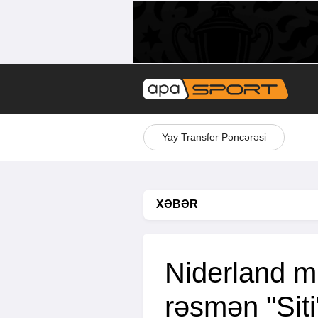
Yay Transfer Pəncərəsi
XƏBƏR
Niderland mi
rəsmən "Sit