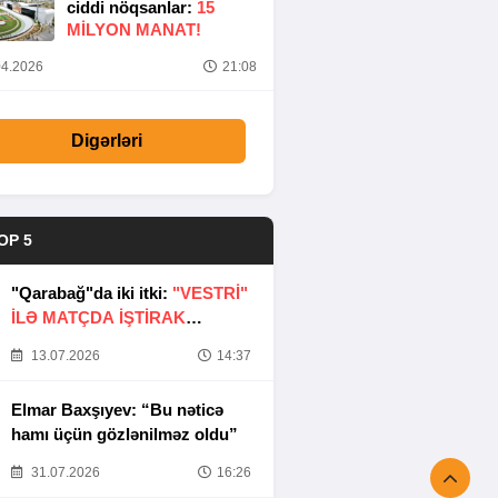
ciddi nöqsanlar:
15
MILYON MANAT!
4.2026
21:08
Digərləri
OP 5
"Qarabağ"da iki itki:
"VESTRİ"
İLƏ MATÇDA İŞTİRAK
ETMƏYƏCƏKLƏR
13.07.2026
14:37
Elmar Baxşıyev: “Bu nəticə
hamı üçün gözlənilməz oldu”
31.07.2026
16:26