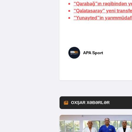
“Qarabağ”ın rəqibindən y
“Qalatasaray” yeni transfe
“Yunayted”in yarımmüdafi
APA Sport
OXŞAR XƏBƏRLƏR