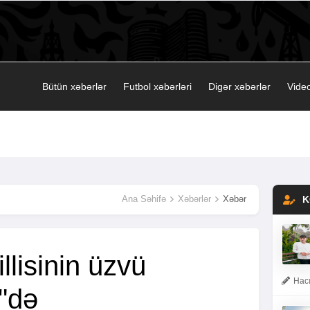
Bütün xəbərlər
Futbol xəbərləri
Digər xəbərlər
Video
Ana Səhifə
Xəbərlər
Xəbər
K
llisinin üzvü
Hacı
i"də