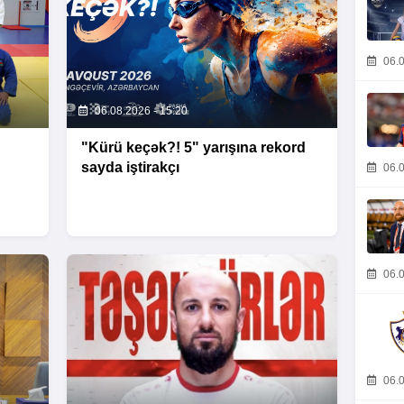
06.0
06.08.2026 - 15:20
"Kürü keçək?! 5" yarışına rekord
sayda iştirakçı
06.0
06.0
06.0