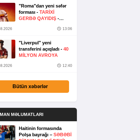
"Roma"dan yeni səfər
forması -
TARIXI
GERBƏ QAYIDIŞ
-
FOTO
8.2026
13:06
"Liverpul" yeni
transferini açıqladı -
40
MILYON AVROYA
8.2026
12:40
Bütün xəbərlər
DMAN MƏLUMATLARI
Haitinin formasında
Polşa bayrağı –
SƏBƏBI