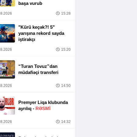
başa vurub
8.2026
15:28
"Kürü keçək?! 5"
yarışına rekord sayda
iştirakçı
8.2026
15:20
“Turan Tovuz”dan
müdafiəçi transferi
8.2026
14:50
Premyer Liqa klubunda
ayrılıq -
RƏSMİ
8.2026
14:32