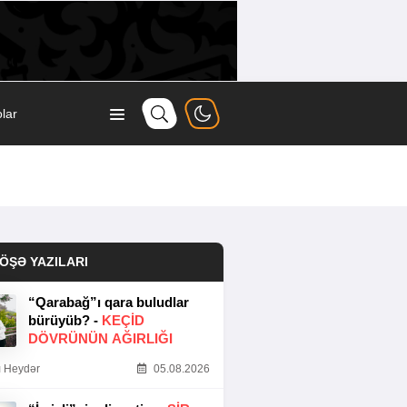
lar
ÖŞƏ YAZILARI
“Qarabağ”ı qara buludlar
bürüyüb? -
KEÇID
DÖVRÜNÜN AĞIRLIĞI
 Heydər
05.08.2026