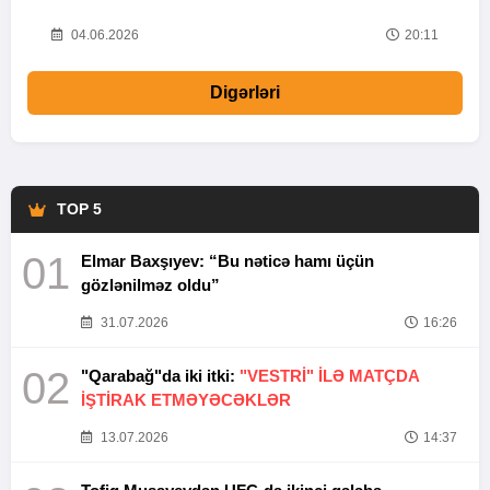
20
04.06.2026
20:11
Digərləri
TOP 5
01
Elmar Baxşıyev: “Bu nəticə hamı üçün
gözlənilməz oldu”
31.07.2026
16:26
02
"Qarabağ"da iki itki:
"VESTRİ" İLƏ MATÇDA
İŞTİRAK ETMƏYƏCƏKLƏR
13.07.2026
14:37