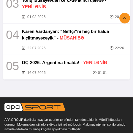
03
Tofiq Musayevdən UFC-də ikinci qələbə -
YENİLƏNİB
01.08.2026
20:52
04
Karen Vardanyan: “Neftçi”ni heç bir halda
kiçiltməyəcəyik” -
MÜSAHİBƏ
22.07.2026
22:26
05
DÇ-2026: Argentina finalda! -
YENİLƏNİB
16.07.2026
01:01
APA GROUP daxil olan saytlar uzerlər tərəfindən tam dəstəklənir. Müəllif hüquqları
qorunur. Məlumatdan istifadə etdikdə istinad mütləqdir. Məlumat internet səhifələrində
istifadə edildikdə müvafiq keçidin qoyulması mütləqdir.