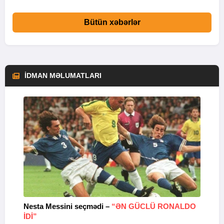
Bütün xəbərlər
İDMAN MƏLUMATLARI
Nesta Messini seçmədi –
“ƏN GÜCLÜ RONALDO
“
IDI”
V