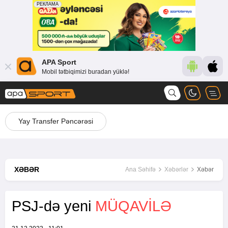
APA Sport
Mobil tətbiqimizi buradan yüklə!
Yay Transfer Pəncərəsi
XƏBƏR
Ana Səhifə
Xəbərlər
Xəbər
PSJ-də yeni
MÜQAVILƏ