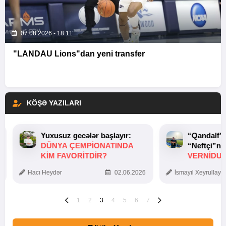
07.08.2026 - 18:11
"LANDAU Lions"dan yeni transfer
KÖŞƏ YAZILARI
Yuxusuz gecələr başlayır:
“Qandalf”
DÜNYA ÇEMPIONATINDA
“Neftçi”ni
KIM FAVORITDIR?
VERNİDUB
TOXUNUŞ
Hacı Heydər
02.06.2026
İsmayıl Xeyrullaye
1
2
3
4
5
6
7