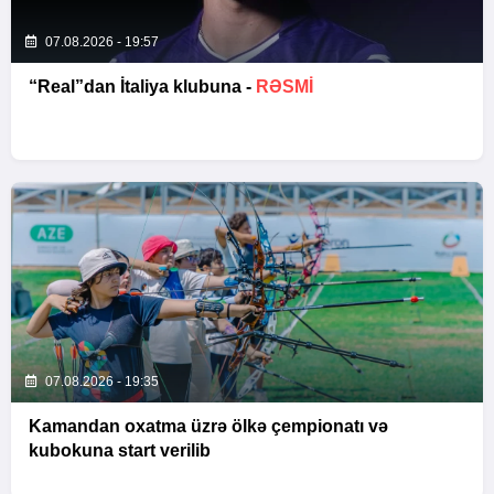
07.08.2026 - 19:57
“Real”dan İtaliya klubuna -
RƏSMİ
07.08.2026 - 19:35
Kamandan oxatma üzrə ölkə çempionatı və
kubokuna start verilib