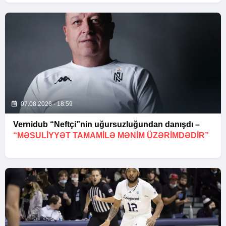
07.08.2026 - 18:59
Vernidub “Neftçi”nin uğursuzluğundan danışdı –
“MƏSULIYYƏT TAMAMILƏ MƏNIM ÜZƏRIMDƏDIR”