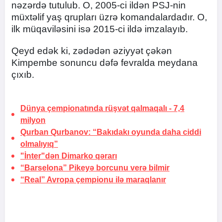
nəzərdə tutulub. O, 2005-ci ildən PSJ-nin
müxtəlif yaş qrupları üzrə komandalardadır. O,
ilk müqaviləsini isə 2015-ci ildə imzalayıb.
Qeyd edək ki, zədədən əziyyət çəkən
Kimpembe sonuncu dəfə fevralda meydana
çıxıb.
Dünya çempionatında rüşvət qalmaqalı -
7,4
milyon
Qurban Qurbanov: “Bakıdakı oyunda daha ciddi
olmalıyıq”
"İnter"dən Dimarko qərarı
“Barselona” Pikeyə
borcunu verə bilmir
“Real” Avropa çempionu ilə maraqlanır