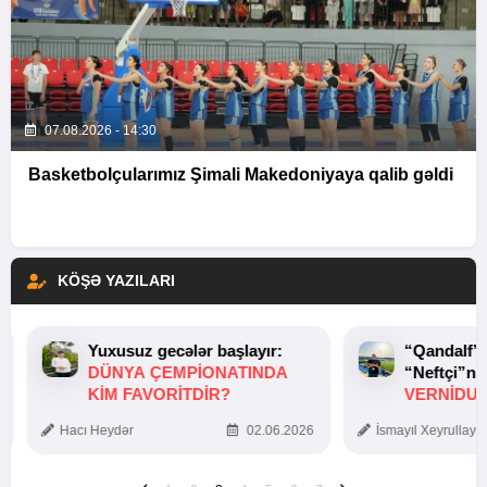
07.08.2026 - 14:30
Basketbolçularımız Şimali Makedoniyaya qalib gəldi
KÖŞƏ YAZILARI
Yuxusuz gecələr başlayır:
“Qandalf”
DÜNYA ÇEMPIONATINDA
“Neftçi”ni
KIM FAVORITDIR?
VERNİDUB
TOXUNUŞ
Hacı Heydər
02.06.2026
İsmayıl Xeyrullaye