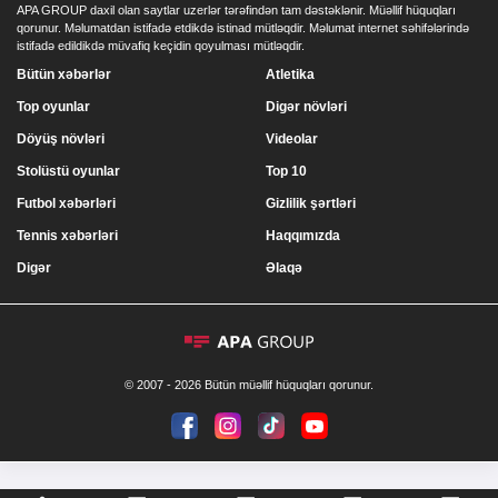
APA GROUP daxil olan saytlar uzerlər tərəfindən tam dəstəklənir. Müəllif hüquqları
qorunur. Məlumatdan istifadə etdikdə istinad mütləqdir. Məlumat internet səhifələrində
istifadə edildikdə müvafiq keçidin qoyulması mütləqdir.
Bütün xəbərlər
Atletika
Top oyunlar
Digər növləri
Döyüş növləri
Videolar
Stolüstü oyunlar
Top 10
Futbol xəbərləri
Gizlilik şərtləri
Tennis xəbərləri
Haqqımızda
Digər
Əlaqə
© 2007 - 2026 Bütün müəllif hüquqları qorunur.