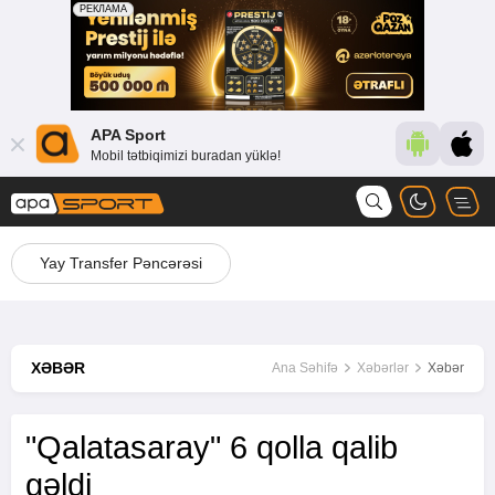
APA Sport
Mobil tətbiqimizi buradan yüklə!
Yay Transfer Pəncərəsi
XƏBƏR
Ana Səhifə
Xəbərlər
Xəbər
"Qalatasaray" 6 qolla qalib
gəldi