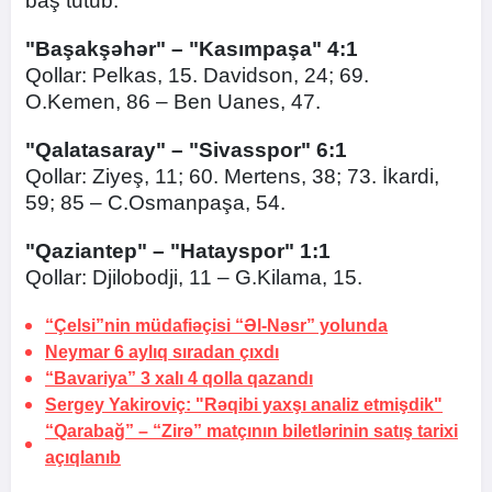
baş tutub.
"Başakşəhər" – "Kasımpaşa" 4:1
Qollar: Pelkas, 15. Davidson, 24; 69.
O.Kemen, 86 – Ben Uanes, 47.
"Qalatasaray" – "Sivasspor" 6:1
Qollar: Ziyeş, 11; 60. Mertens, 38; 73. İkardi,
59; 85 – C.Osmanpaşa, 54.
"Qaziantep" – "Hatayspor" 1:1
Qollar: Djilobodji, 11 – G.Kilama, 15.
“Çelsi”nin müdafiəçisi “Əl-Nəsr” yolunda
Neymar 6 aylıq
sıradan çıxdı
“Bavariya” 3 xalı 4 qolla qazandı
Sergey Yakiroviç: "Rəqibi yaxşı analiz etmişdik"
“Qarabağ” – “Zirə” matçının biletlərinin satış tarixi
açıqlanıb