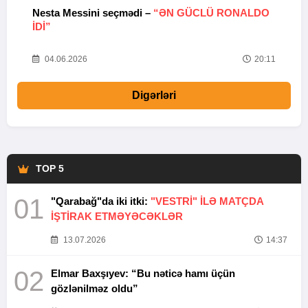
Nesta Messini seçmədi –
“ƏN GÜCLÜ RONALDO
“
IDI”
V
20
04.06.2026
20:11
Digərləri
TOP 5
01
"Qarabağ"da iki itki:
"VESTRİ" İLƏ MATÇDA
İŞTİRAK ETMƏYƏCƏKLƏR
13.07.2026
14:37
02
Elmar Baxşıyev: “Bu nəticə hamı üçün
gözlənilməz oldu”