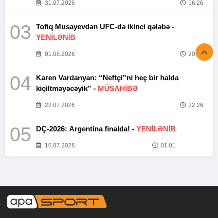
31.07.2026
16:26
03
Tofiq Musayevdən UFC-də ikinci qələbə -
YENİLƏNİB
01.08.2026
20:52
04
Karen Vardanyan: “Neftçi”ni heç bir halda
kiçiltməyəcəyik” -
MÜSAHİBƏ
22.07.2026
22:26
05
DÇ-2026: Argentina finalda! -
YENİLƏNİB
16.07.2026
01:01