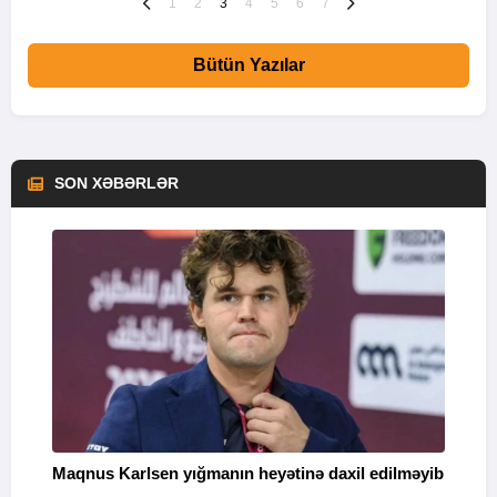
1
2
3
4
5
6
7
Bütün Yazılar
SON XƏBƏRLƏR
Maqnus Karlsen yığmanın heyətinə daxil edilməyib
B
g