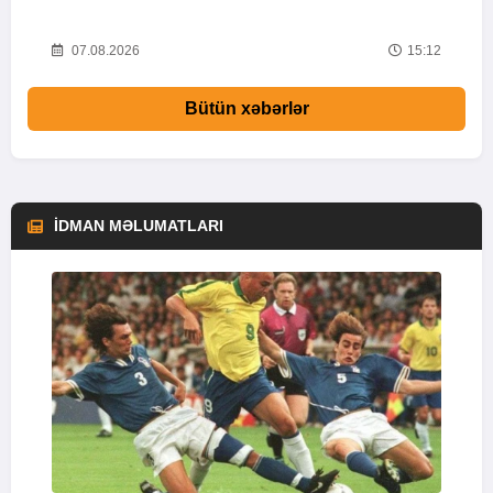
47
07.08.2026
15:12
Bütün xəbərlər
İDMAN MƏLUMATLARI