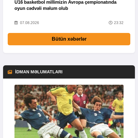
U16 basketbol millimizin Avropa çempionatında
M
oyun cədvəli məlum olub
58
07.08.2026
23:32
Bütün xəbərlər
İDMAN MƏLUMATLARI