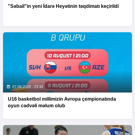
"Səbail"in yeni İdarə Heyətinin təqdimatı keçirildi
07.08.2026 - 23:32
U16 basketbol millimizin Avropa çempionatında
oyun cədvəli məlum olub