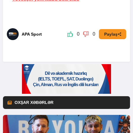
0
0
APA Sport
Paylaş
OXŞAR XƏBƏRLƏR