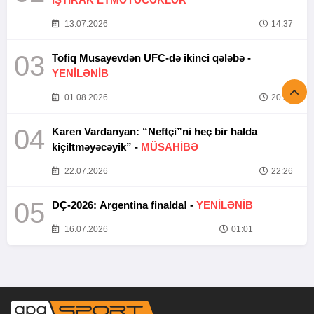
13.07.2026
14:37
03
Tofiq Musayevdən UFC-də ikinci qələbə -
YENİLƏNİB
01.08.2026
20:52
04
Karen Vardanyan: “Neftçi”ni heç bir halda
kiçiltməyəcəyik” -
MÜSAHİBƏ
22.07.2026
22:26
05
DÇ-2026: Argentina finalda! -
YENİLƏNİB
16.07.2026
01:01