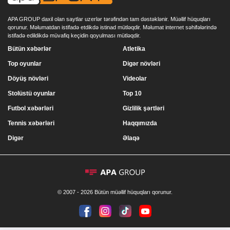
APA GROUP daxil olan saytlar uzerlər tərəfindən tam dəstəklənir. Müəllif hüquqları
qorunur. Məlumatdan istifadə etdikdə istinad mütləqdir. Məlumat internet səhifələrində
istifadə edildikdə müvafiq keçidin qoyulması mütləqdir.
Bütün xəbərlər
Atletika
Top oyunlar
Digər növləri
Döyüş növləri
Videolar
Stolüstü oyunlar
Top 10
Futbol xəbərləri
Gizlilik şərtləri
Tennis xəbərləri
Haqqımızda
Digər
Əlaqə
© 2007 - 2026 Bütün müəllif hüquqları qorunur.