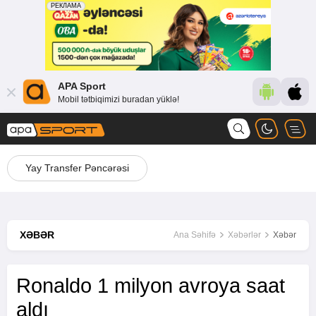
APA Sport
Mobil tətbiqimizi buradan yüklə!
Yay Transfer Pəncərəsi
XƏBƏR
Ana Səhifə
Xəbərlər
Xəbər
Ronaldo 1 milyon avroya saat
aldı