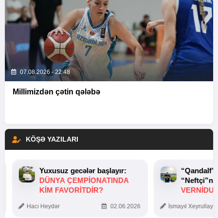
07.08.2026 - 22:48
Millimizdən çətin qələbə
KÖŞƏ YAZILARI
Yuxusuz gecələr başlayır:
“Qandalf”
DÜNYA ÇEMPIONATINDA
“Neftçi”ni
KIM FAVORITDIR?
VERNİDUB
TOXUNUŞ
Hacı Heydər
02.06.2026
İsmayıl Xeyrullaye