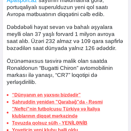
Apasport.az
saytının məlumatına görə,
portuqaliyalı superulduzun yeni qol saatı
Avropa mətbuatının diqqətini cəlb edib.
Dəbdəbəli həyat sevən və bahalı əşyalara
meylli olan 37 yaşlı forvard 1 milyon avroya
saat alıb. Üzəri 232 almaz və 109 qara sapfirlə
bəzədilən saat dünyada yalnız 126 ədəddir.
Özünəməxsus təsvirə malik olan saatda
Ronaldonun “Bugatti Chiron” avtomobilinin
markası ilə yanaşı, “CR7” loqotipi də
yerləşdirilib.
“Dünyanın ən yaxşısı bizdədir”
Şahruddin yenidən "Qarabağ"da -
Rəsmi
"Neftçi"nin futbolçusu Türkiyə və İtaliya
klublarının diqqət mərkəzində
Tovuzda qolsuz sülh -
YENİLƏNİB
Yovetiçin yeni klubu bəlli oldu