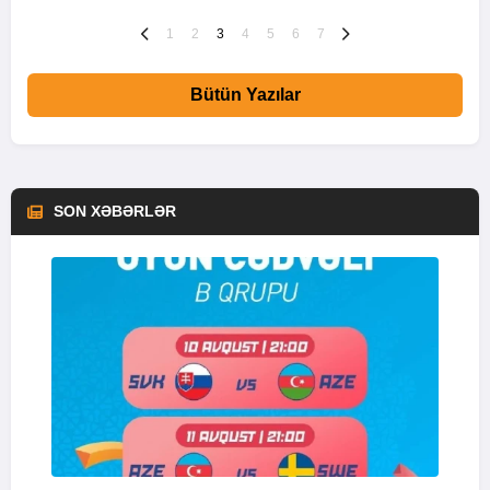
1
2
3
4
5
6
7
Bütün Yazılar
SON XƏBƏRLƏR