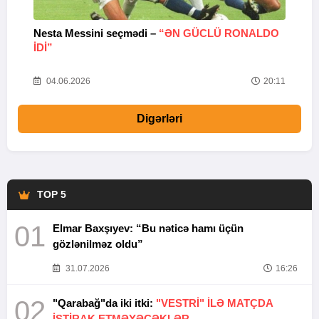
Nesta Messini seçmədi –
“ƏN GÜCLÜ RONALDO
“
IDI”
V
20
04.06.2026
20:11
Digərləri
TOP 5
01
Elmar Baxşıyev: “Bu nəticə hamı üçün
gözlənilməz oldu”
31.07.2026
16:26
02
"Qarabağ"da iki itki:
"VESTRİ" İLƏ MATÇDA
İŞTİRAK ETMƏYƏCƏKLƏR