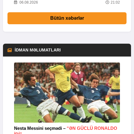
11
06.08.2026
21:02
Bütün xəbərlər
İDMAN MƏLUMATLARI
Nesta Messini seçmədi –
“ƏN GÜCLÜ RONALDO
“