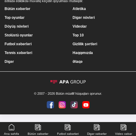
istifadə edildikdə müvafiq keçidin qoyulması mütləqdir.
Bütün xəbərlər
Atletika
Top oyunlar
Digər növləri
Döyüş növləri
Videolar
Stolüstü oyunlar
Top 10
Futbol xəbərləri
Gizlilik şərtləri
Tennis xəbərləri
Haqqımızda
Digər
Əlaqə
© 2007 - 2026 Bütün müəllif hüquqları qorunur.
Ana səhifə
Bütün xəbərlər
Futbol xəbərləri
Digər xəbərlər
Video xəbər