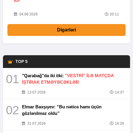
IDI”
V
20
04.06.2026
20:11
Digərləri
TOP 5
01
"Qarabağ"da iki itki:
"VESTRİ" İLƏ MATÇDA
İŞTİRAK ETMƏYƏCƏKLƏR
13.07.2026
14:37
02
Elmar Baxşıyev: “Bu nəticə hamı üçün
gözlənilməz oldu”
31.07.2026
16:26