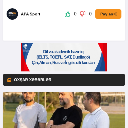
0
0
APA Sport
Paylaş
OXŞAR XƏBƏRLƏR