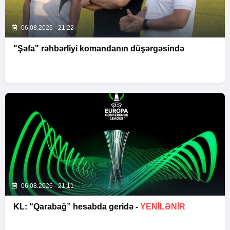
06.08.2026 - 21:22
"Şəfa" rəhbərliyi komandanın düşərgəsində
06.08.2026 - 21:11
KL: “Qarabağ” hesabda geridə -
YENİLƏNİR