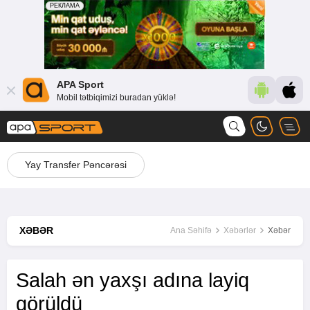
APA Sport
Mobil tətbiqimizi buradan yüklə!
Yay Transfer Pəncərəsi
XƏBƏR
Ana Səhifə
Xəbərlər
Xəbər
Salah ən yaxşı adına layiq
görüldü