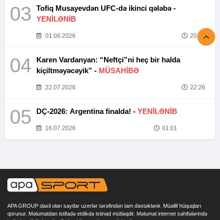
03
Tofiq Musayevdən UFC-də ikinci qələbə -
YENİLƏNİB
01.08.2026
20:52
04
Karen Vardanyan: “Neftçi”ni heç bir halda
kiçiltməyəcəyik” -
MÜSAHİBƏ
22.07.2026
22:26
05
DÇ-2026: Argentina finalda! -
YENİLƏNİB
16.07.2026
01:01
APA GROUP daxil olan saytlar uzerlər tərəfindən tam dəstəklənir. Müəllif hüquqları
qorunur. Məlumatdan istifadə etdikdə istinad mütləqdir. Məlumat internet səhifələrində