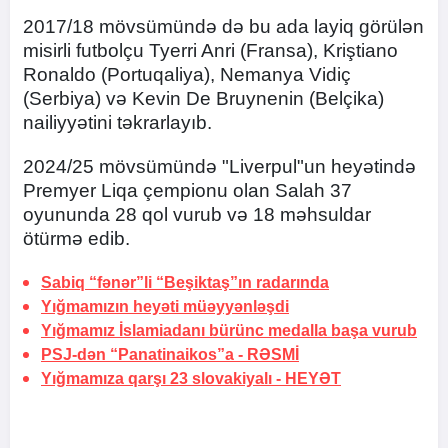
2017/18 mövsümündə də bu ada layiq görülən
misirli futbolçu Tyerri Anri (Fransa), Kriştiano
Ronaldo (Portuqaliya), Nemanya Vidiç
(Serbiya) və Kevin De Bruynenin (Belçika)
nailiyyətini təkrarlayıb.
2024/25 mövsümündə "Liverpul"un heyətində
Premyer Liqa çempionu olan Salah 37
oyununda 28 qol vurub və 18 məhsuldar
ötürmə edib.
Sabiq “fənər”li “Beşiktaş”ın radarında
Yığmamızın heyəti müəyyənləşdi
Yığmamız İslamiadanı bürünc medalla başa vurub
PSJ-dən “Panatinaikos”a -
RƏSMİ
Yığmamıza qarşı 23 slovakiyalı -
HEYƏT