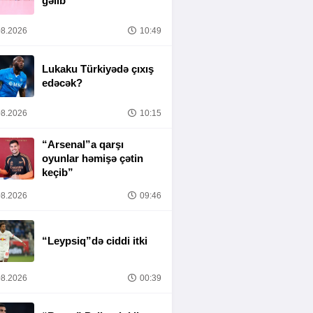
gəlib
8.2026
10:49
Lukaku Türkiyədə çıxış
edəcək?
8.2026
10:15
“Arsenal”a qarşı
oyunlar həmişə çətin
keçib”
8.2026
09:46
“Leypsiq”də ciddi itki
8.2026
00:39