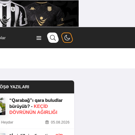
lar
ÖŞƏ YAZILARI
“Qarabağ”ı qara buludlar
bürüyüb? -
KEÇID
DÖVRÜNÜN AĞIRLIĞI
 Heydər
05.08.2026