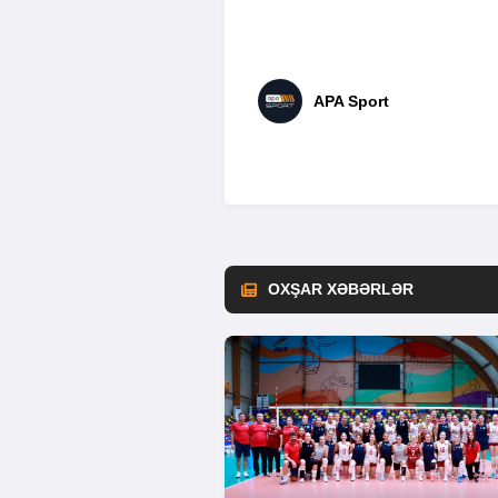
APA Sport
OXŞAR XƏBƏRLƏR