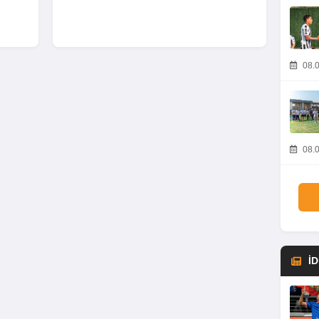
08.0
08.0
İ