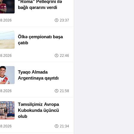
“Roma” Pelleqrini ilə
bağlı qərarını verdi
8.2026
23:37
Ölkə çempionatı başa
çatıb
8.2026
22:46
Tyaqo Almada
Argentinaya qayıtdı
8.2026
21:58
Təmsilçimiz Avropa
Kubokunda üçüncü
olub
8.2026
21:34