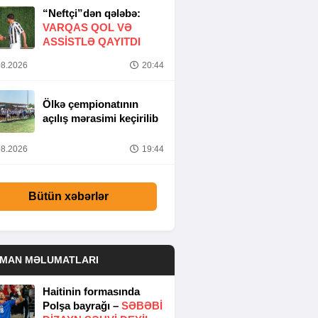
“Neftçi”dən qələbə:
VARQAS QOL VƏ
ASSİSTLƏ QAYITDI
8.2026
20:44
Ölkə çempionatının
açılış mərasimi keçirilib
8.2026
19:44
Bütün xəbərlər
DMAN MƏLUMATLARI
Haitinin formasında
Polşa bayrağı –
SƏBƏBI