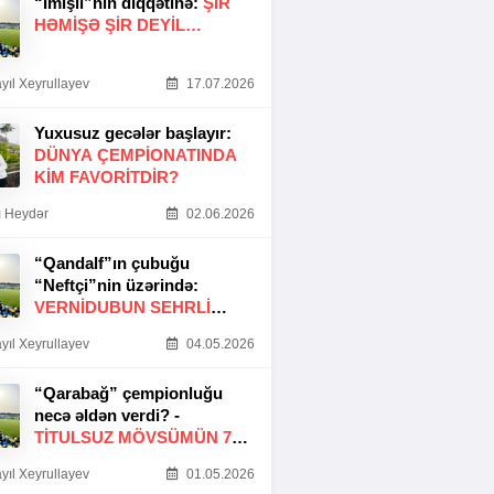
“İmişli”nin diqqətinə:
ŞIR
HƏMIŞƏ ŞIR DEYIL…
yıl Xeyrullayev
17.07.2026
Yuxusuz gecələr başlayır:
DÜNYA ÇEMPIONATINDA
KIM FAVORITDIR?
 Heydər
02.06.2026
“Qandalf”ın çubuğu
“Neftçi”nin üzərində:
VERNİDUBUN SEHRLİ
TOXUNUŞU
yıl Xeyrullayev
04.05.2026
“Qarabağ” çempionluğu
necə əldən verdi? -
TITULSUZ MÖVSÜMÜN 7
SƏBƏBI
yıl Xeyrullayev
01.05.2026