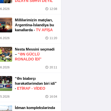
DIZAYN SƏHVI DEYIL
6.2026
12:08
Millilərimizin matçları,
Argentina-İslandiya bu
kanallarda -
TV AFİŞA
6.2026
11:20
Nesta Messini seçmədi
–
“ƏN GÜCLÜ
RONALDO IDI”
6.2026
20:11
“Ən biabırçı
hərəkətlərimdən biri idi”
-
ETIRAF -
VİDEO
5.2026
16:04
İdman komplekslərində