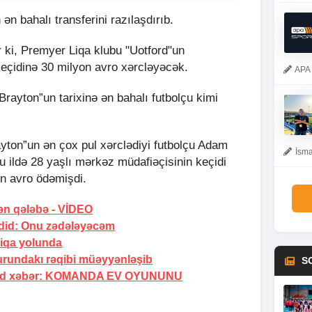
 ən bahalı transferini razılaşdırıb.
r ki, Premyer Liqa klubu "Uotford"un
çidinə 30 milyon avro xərcləyəcək.
APA 
 “Brayton”un tarixinə ən bahalı futbolçu kimi
yton”un ən çox pul xərclədiyi futbolçu Adam
İsma
 ildə 28 yaşlı mərkəz müdafiəçisinin keçidi
on avro ödəmişdi.
dən qələbə -
VİDEO
did:
Onu zədələyəcəm
Liqa yolunda
turundakı rəqibi müəyyənləşib
S
əd xəbər:
KOMANDA EV OYUNUNU