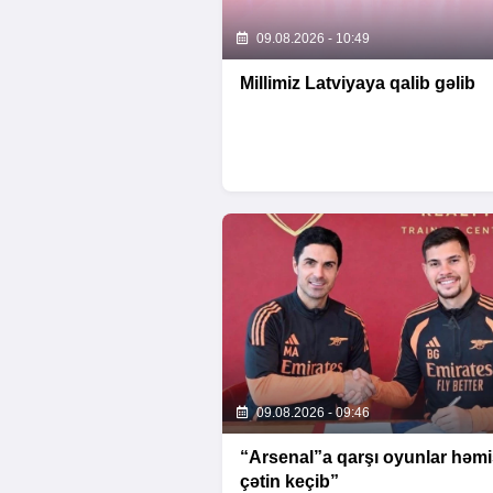
09.08.2026 - 10:49
Millimiz Latviyaya qalib gəlib
09.08.2026 - 09:46
“Arsenal”a qarşı oyunlar həm
çətin keçib”