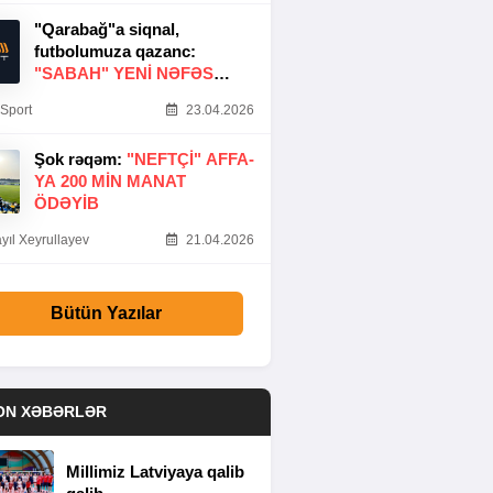
"Qarabağ"a siqnal,
futbolumuza qazanc:
"SABAH" YENI NƏFƏS
GƏTIRDI
Sport
23.04.2026
Şok rəqəm:
"NEFTÇI" AFFA-
YA 200 MIN MANAT
ÖDƏYIB
yıl Xeyrullayev
21.04.2026
Bütün Yazılar
ON XƏBƏRLƏR
Millimiz Latviyaya qalib