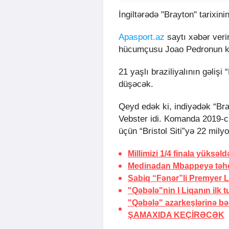
İngiltərədə "Brayton" tarixinin
Apasport.az
saytı xəbər veri
hücumçusu Joao Pedronun ke
21 yaşlı braziliyalının gəlişi
düşəcək.
Qeyd edək ki, indiyədək “Bra
Vebster idi. Komanda 2019-cu
üçün “Bristol Siti”yə 22 mily
Millimizi 1/4 finala yüksəl
Medinadan Mbappeyə təh
Sabiq “Fənər”li Premyer 
"Qəbələ"nin I Liqanın ilk 
"Qəbələ" azarkeşlərinə b
ŞAMAXIDA KEÇİRƏCƏK