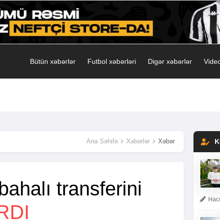
Bütün xəbərlər
Futbol xəbərləri
Digər xəbərlər
Video
Ana Səhifə
Xəbərlər
Xəbər
K
bahalı transferini
Hacı
RDI