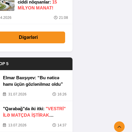
ciddi nöqsanlar:
15
MILYON MANAT!
4.2026
21:08
Digərləri
OP 5
Elmar Baxşıyev: “Bu nəticə
hamı üçün gözlənilməz oldu”
31.07.2026
16:26
"Qarabağ"da iki itki:
"VESTRİ"
İLƏ MATÇDA İŞTİRAK
ETMƏYƏCƏKLƏR
13.07.2026
14:37