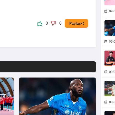
09.0
0
0
Paylaş
09.0
09.0
09.0