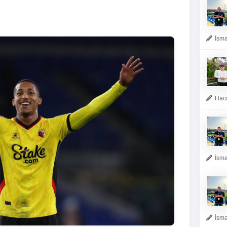
İsma
Hacı
İsma
İsma