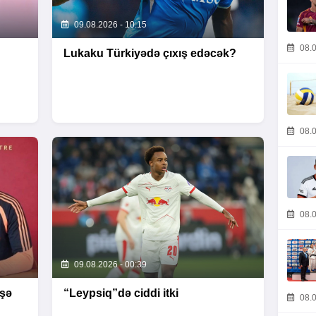
09.08.2026 - 10:15
08.0
Lukaku Türkiyədə çıxış edəcək?
08.0
08.0
09.08.2026 - 00:39
işə
“Leypsiq”də ciddi itki
08.0