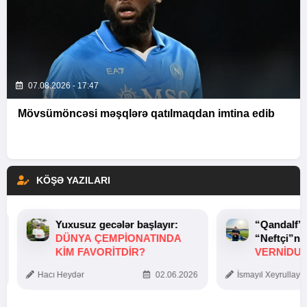
07.08.2026 - 17:47
Mövsümöncəsi məşqlərə qatılmaqdan imtina edib
KÖŞƏ YAZILARI
Yuxusuz gecələr başlayır:
“Qandalf”
DÜNYA ÇEMPIONATINDA
“Neftçi”ni
KIM FAVORITDIR?
VERNİDUB
TOXUNUŞ
Hacı Heydər
02.06.2026
İsmayıl Xeyrullaye