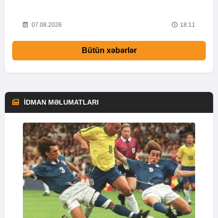
59
07.08.2026
18:11
Bütün xəbərlər
İDMAN MƏLUMATLARI