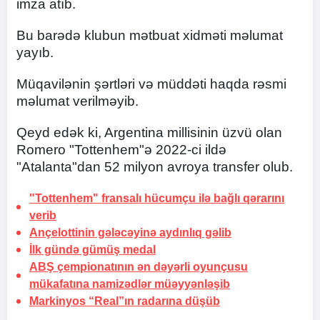
imza atıb.
Bu barədə klubun mətbuat xidməti məlumat
yayıb.
Müqavilənin şərtləri və müddəti haqda rəsmi
məlumat verilməyib.
Qeyd edək ki, Argentina millisinin üzvü olan
Romero "Tottenhem"ə 2022-ci ildə
"Atalanta"dan 52 milyon avroya transfer olub.
"Tottenhem" fransalı hücumçu ilə bağlı qərarını
verib
Ançelottinin gələcəyinə aydınlıq gəlib
İlk gündə gümüş
medal
ABŞ çempionatının ən dəyərli oyunçusu
mükafatına namizədlər
müəyyənləşib
Markinyos “Real”ın radarına düşüb