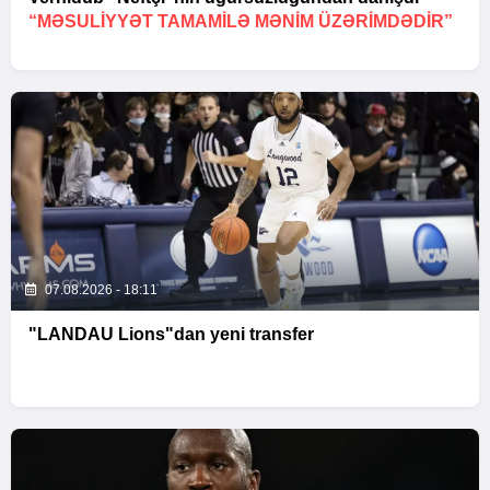
“MƏSULIYYƏT TAMAMILƏ MƏNIM ÜZƏRIMDƏDIR”
07.08.2026 - 18:11
"LANDAU Lions"dan yeni transfer