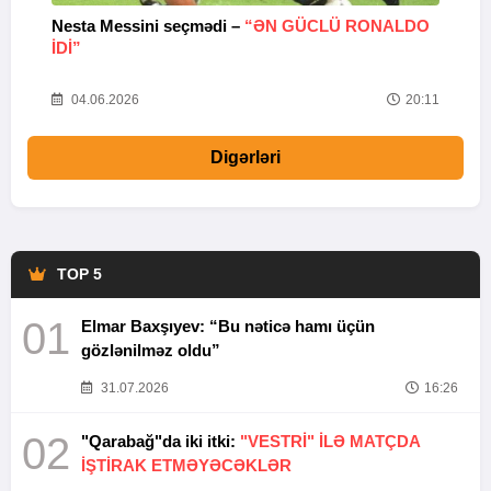
Nesta Messini seçmədi –
“ƏN GÜCLÜ RONALDO
“
IDI”
V
20
04.06.2026
20:11
Digərləri
TOP 5
01
Elmar Baxşıyev: “Bu nəticə hamı üçün
gözlənilməz oldu”
31.07.2026
16:26
02
"Qarabağ"da iki itki:
"VESTRİ" İLƏ MATÇDA
İŞTİRAK ETMƏYƏCƏKLƏR