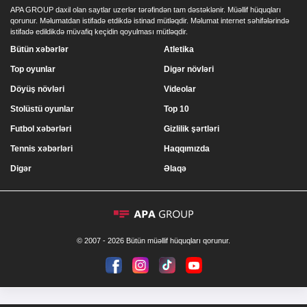
APA GROUP daxil olan saytlar uzerlər tərəfindən tam dəstəklənir. Müəllif hüquqları
qorunur. Məlumatdan istifadə etdikdə istinad mütləqdir. Məlumat internet səhifələrində
istifadə edildikdə müvafiq keçidin qoyulması mütləqdir.
Bütün xəbərlər
Atletika
Top oyunlar
Digər növləri
Döyüş növləri
Videolar
Stolüstü oyunlar
Top 10
Futbol xəbərləri
Gizlilik şərtləri
Tennis xəbərləri
Haqqımızda
Digər
Əlaqə
© 2007 - 2026 Bütün müəllif hüquqları qorunur.