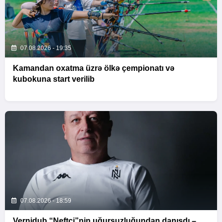
07.08.2026 - 19:35
Kamandan oxatma üzrə ölkə çempionatı və
kubokuna start verilib
07.08.2026 - 18:59
Vernidub “Neftçi”nin uğursuzluğundan danışdı –