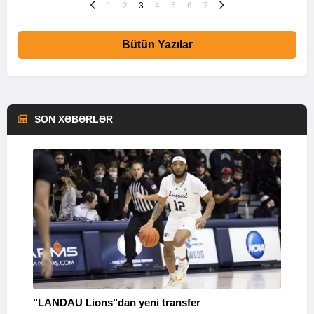
1
2
3
4
5
6
7
Bütün Yazılar
SON XƏBƏRLƏR
"LANDAU Lions"dan yeni transfer
M