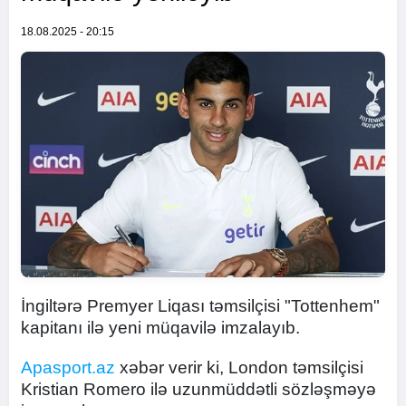
18.08.2025 - 20:15
İngiltərə Premyer Liqası təmsilçisi "Tottenhem"
kapitanı ilə yeni müqavilə imzalayıb.
Apasport.az
xəbər verir ki, London təmsilçisi
Kristian Romero ilə uzunmüddətli sözləşməyə