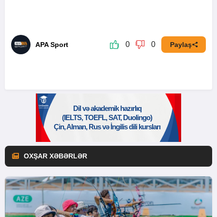
0
0
APA Sport
Paylaş
OXŞAR XƏBƏRLƏR