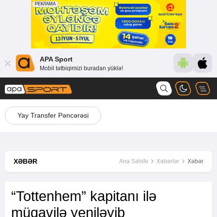
APA Sport
Mobil tətbiqimizi buradan yüklə!
Yay Transfer Pəncərəsi
XƏBƏR
Ana Səhifə
Xəbərlər
Xəbər
“Tottenhem” kapitanı ilə
müqavilə yeniləyib