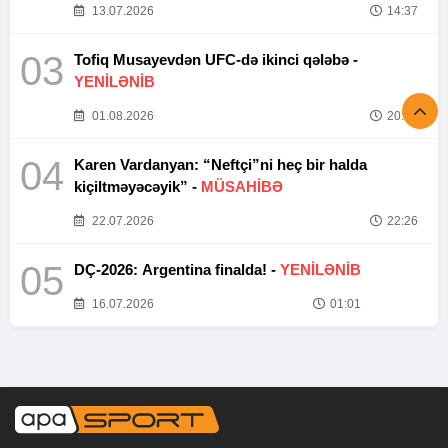
13.07.2026
14:37
03
Tofiq Musayevdən UFC-də ikinci qələbə -
YENİLƏNİB
01.08.2026
20:52
04
Karen Vardanyan: “Neftçi”ni heç bir halda
kiçiltməyəcəyik” -
MÜSAHİBƏ
22.07.2026
22:26
05
DÇ-2026: Argentina finalda! -
YENİLƏNİB
16.07.2026
01:01