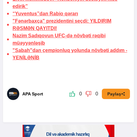
edirik”
“Yuventus”dan
Rabio qərarı
"Fənərbaxça" prezidentini seçdi:
YILDIRIM
RƏSMƏN QAYITDI!
Nazim Sadıqovun UFC-də növbəti rəqibi
müəyyənləşib
"Sabah"dan çempionluq yolunda növbəti addım -
YENİLƏNİB
0
0
APA Sport
Paylaş