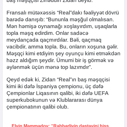
baş məşqçisi Zinəddin Zidan deyib.
Fransalı mütəxəssis “Real”dakı fəaliyyət dövrü
barədə danışıb: “Bununla məşğul olmalısan.
Mən həmişə oynamağı xoşlayırdım, uşaqlarla
topla məşq edirdim. Onlar sadəcə
meydançada qaçmırdılar. Bəli, qaçmaq
vacibdir, amma topla. Bu, onların xoşuna gəlir.
Məşqçi kimi etdiyim şey oyunçu kimi etməkdən
həzz aldığım şeydir. Ümumi bir iş görmək və
əylənmək üçün mənə top lazımdır”.
Qeyd edək ki, Zidan “Real”ın baş məşqçisi
kimi iki dəfə İspaniya çempionu, üç dəfə
Çempionlar Liqasının qalibi, iki dəfə UEFA
superkubokunun və Klublararası dünya
çempionatının qalibi olub.
Elvin Məmmədov: “Rəhbərliyin dəstəyini hiss