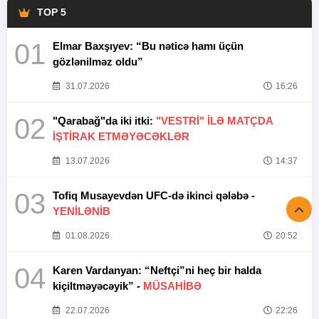
TOP 5
01
Elmar Baxşıyev: “Bu nəticə hamı üçün
gözlənilməz oldu”
31.07.2026
16:26
02
"Qarabağ"da iki itki:
"VESTRİ" İLƏ MATÇDA
İŞTİRAK ETMƏYƏCƏKLƏR
13.07.2026
14:37
03
Tofiq Musayevdən UFC-də ikinci qələbə -
YENİLƏNİB
01.08.2026
20:52
04
Karen Vardanyan: “Neftçi”ni heç bir halda
kiçiltməyəcəyik” -
MÜSAHİBƏ
22.07.2026
22:26