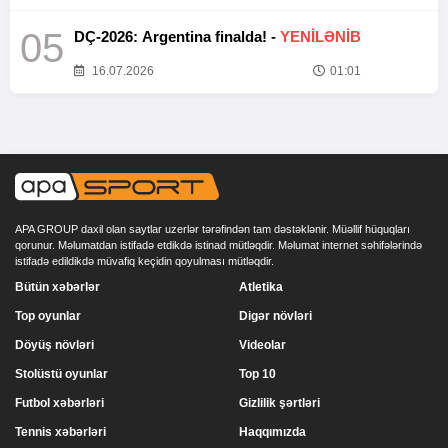
05
DÇ-2026: Argentina finalda! -
YENİLƏNİB
16.07.2026
01:01
APA GROUP daxil olan saytlar uzerlər tərəfindən tam dəstəklənir. Müəllif hüquqları
qorunur. Məlumatdan istifadə etdikdə istinad mütləqdir. Məlumat internet səhifələrində
istifadə edildikdə müvafiq keçidin qoyulması mütləqdir.
Bütün xəbərlər
Atletika
Top oyunlar
Digər növləri
Döyüş növləri
Videolar
Stolüstü oyunlar
Top 10
Futbol xəbərləri
Gizlilik şərtləri
Tennis xəbərləri
Haqqımızda