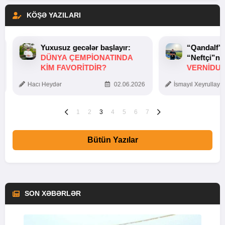
KÖŞƏ YAZILARI
Yuxusuz gecələr başlayır:
“Qandalf”
DÜNYA ÇEMPIONATINDA
“Neftçi”ni
KIM FAVORITDIR?
VERNİDUB
TOXUNUŞ
Hacı Heydər
02.06.2026
İsmayıl Xeyrullaye
1
2
3
4
5
6
7
Bütün Yazılar
SON XƏBƏRLƏR