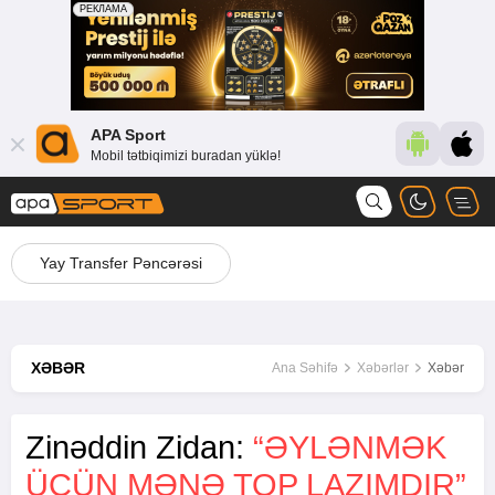
APA Sport
Mobil tətbiqimizi buradan yüklə!
Yay Transfer Pəncərəsi
XƏBƏR
Ana Səhifə
Xəbərlər
Xəbər
Zinəddin Zidan:
“ƏYLƏNMƏK
ÜÇÜN MƏNƏ TOP LAZIMDIR”