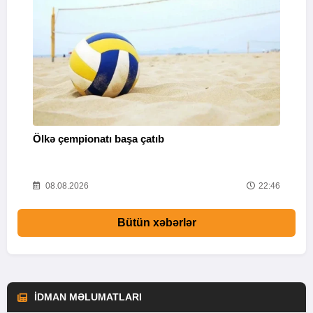
Ölkə çempionatı başa çatıb
T
37
08.08.2026
22:46
Bütün xəbərlər
İDMAN MƏLUMATLARI