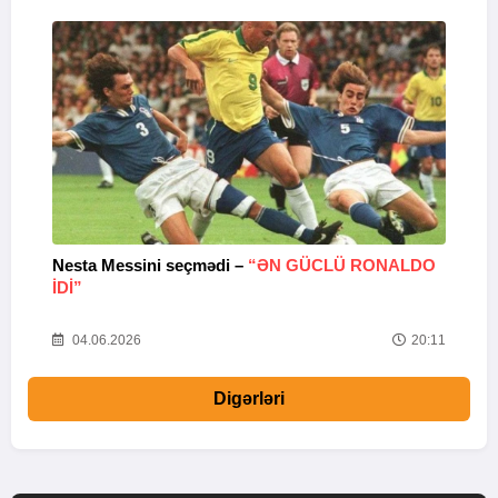
Nesta Messini seçmədi –
“ƏN GÜCLÜ RONALDO
“
IDI”
V
20
04.06.2026
20:11
Digərləri