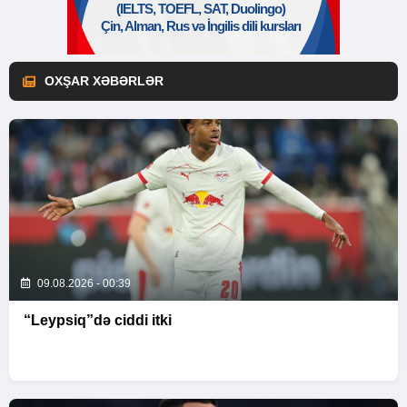
OXŞAR XƏBƏRLƏR
09.08.2026 - 00:39
“Leypsiq”də ciddi itki