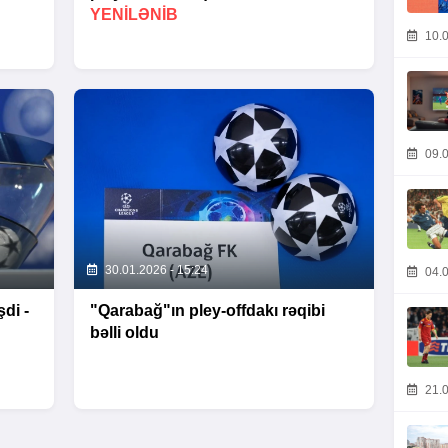
YENİLƏNİB
10.0
09.0
30.01.2026 - 15:24
04.0
di -
"Qarabağ"ın pley-offdakı rəqibi
bəlli oldu
21.0