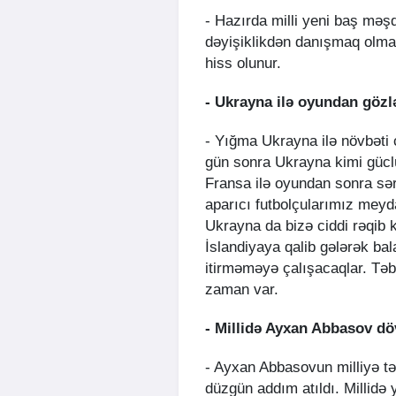
- Hazırda milli yeni baş məş
dəyişiklikdən danışmaq olmaz
hiss olunur.
- Ukrayna ilə oyundan gözlə
- Yığma Ukrayna ilə növbəti 
gün sonra Ukrayna kimi gücl
Fransa ilə oyundan sonra sər
aparıcı futbolçularımız meyd
Ukrayna da bizə ciddi rəqib 
İslandiyaya qalib gələrək bal
itirməməyə çalışacaqlar. Təb
zaman var.
- Millidə Ayxan Abbasov dö
- Ayxan Abbasovun milliyə təy
düzgün addım atıldı. Millidə 