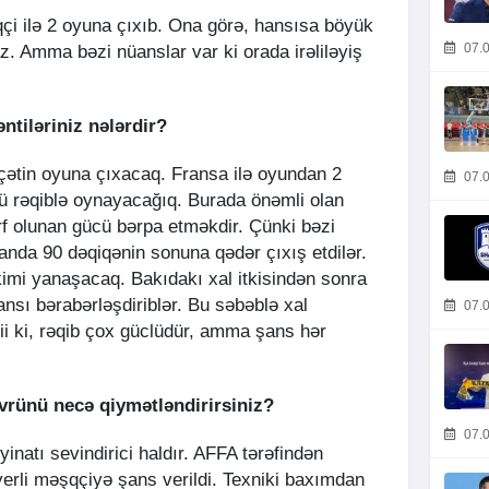
qçi ilə 2 oyuna çıxıb. Ona görə, hansısa böyük
07.0
. Amma bəzi nüanslar var ki orada irəliləyiş
ntiləriniz nələrdir?
çətin oyuna çıxacaq. Fransa ilə oyundan 2
07.0
ü rəqiblə oynayacağıq. Burada önəmli olan
f olunan gücü bərpa etməkdir. Çünki bəzi
anda 90 dəqiqənin sonuna qədər çıxış etdilər.
kimi yanaşacaq. Bakıdakı xal itkisindən sonra
ansı bərabərləşdiriblər. Bu səbəblə xal
07.0
ii ki, rəqib çox güclüdür, amma şans hər
vrünü necə qiymətləndirirsiniz?
07.0
inatı sevindirici haldır. AFFA tərəfindən
yerli məşqçiyə şans verildi. Texniki baxımdan