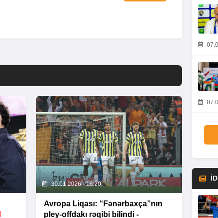
07.0
07.0
İ
30.01.2026 - 16:20
Avropa Liqası: “Fənərbaxça”nın
I
pley-offdakı rəqibi bilindi -