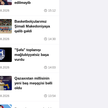
edilməyib
8.2026
15:12
Basketbolçularımız
Şimali Makedoniyaya
qalib gəldi
8.2026
14:30
"Şəfa" toplanışı
məğlubiyyətsiz başa
vurdu
8.2026
14:03
Qazaxıstan millisinin
yeni baş məşqçisi bəlli
oldu
8.2026
13:54