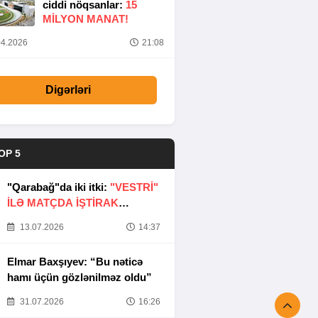
ciddi nöqsanlar:
15
MILYON MANAT!
4.2026
21:08
Digərləri
OP 5
"Qarabağ"da iki itki:
"VESTRİ"
İLƏ MATÇDA İŞTİRAK
ETMƏYƏCƏKLƏR
13.07.2026
14:37
Elmar Baxşıyev: “Bu nəticə
hamı üçün gözlənilməz oldu”
31.07.2026
16:26