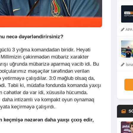
APA 
nu necə dəyərləndirirsiniz?
 güclü 3 yığma komandadan biridir. Heyəti
r. Millimizin çəkinmədən mübariz xarakter
rışı uğrunda mübarizə aparmaq vacib idi. Bu
İsma
olçularımız məşəçilər tərəfindən verilən
 yetirməyə çalışdılar. 3:0 məğlub olsaq da,
ədi. Təbii ki, müdafiə fondunda komanda yaxşı
cəhətlər də var idi, xüsusilə hücumda.
 daha intizamlı və kompakt oyun oynamaq
əyata keçirməyə çalışırdı.
S
n keçmişə nəzərən daha yaxşı çıxış edir,