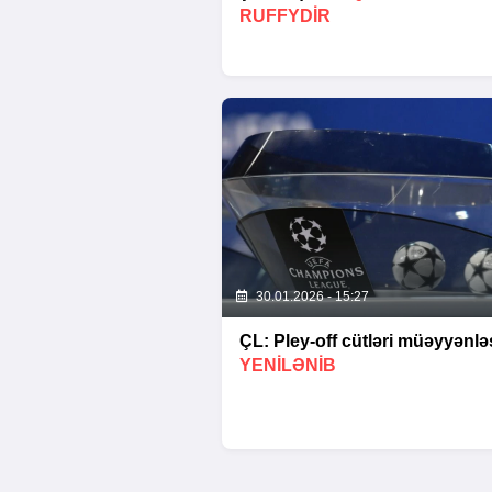
RUFFYDIR
30.01.2026 - 15:27
ÇL: Pley-off cütləri müəyyənləş
YENİLƏNİB