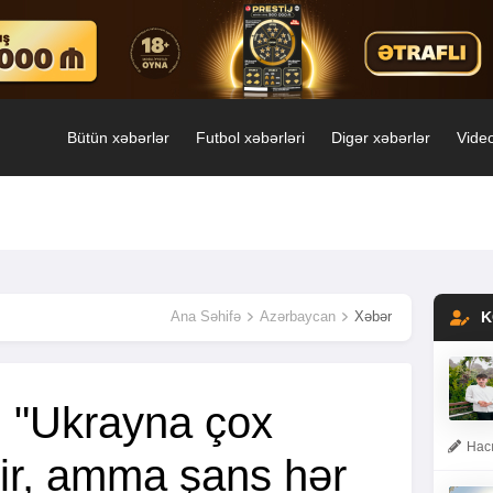
Bütün xəbərlər
Futbol xəbərləri
Digər xəbərlər
Video
Ana Səhifə
Azərbaycan
Xəbər
K
: "Ukrayna çox
Hacı
dir, amma şans hər