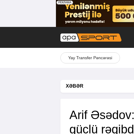
Yay Transfer Pəncərəsi
XƏBƏR
Arif Əsədov
güclü rəqib