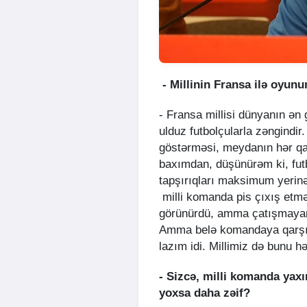
- Millinin Fransa ilə oyunu
- Fransa millisi dünyanın ən
ulduz futbolçularla zəngindi
göstərməsi, meydanın hər qa
baxımdan, düşünürəm ki, futb
tapşırıqları maksimum yerinə
milli komanda pis çıxış etm
görünürdü, amma çatışmayan 
Amma belə komandaya qarşı
lazım idi. Millimiz də bunu h
- Sizcə, milli komanda yaxı
yoxsa daha zəif?