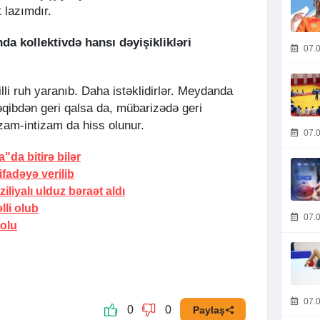
 lazımdır.
da kollektivdə hansı dəyişiklikləri
07.0
i ruh yaranıb. Daha istəklidirlər. Meydanda
əqibdən geri qalsa da, mübarizədə geri
zam-intizam da hiss olunur.
07.0
"da bitirə bilər
ifadəyə verilib
ziliyalı ulduz bəraət aldı
lli olub
07.0
olu
07.0
0
0
Paylaş