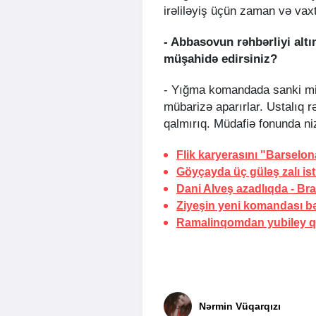
irəliləyiş üçün zaman və vaxt
- Abbasovun rəhbərliyi altın
müşahidə edirsiniz?
- Yığma komandada sanki mill
mübarizə aparırlar. Ustalıq r
qalmırıq. Müdafiə fonunda ni
Flik karyerasını "Barselona
Göyçayda üç güləş zalı ist
Dani Alveş azadlıqda
- Bra
Ziyeşin yeni komandası bə
Ramalinqomdan yubiley q
Nərmin Vüqarqızı