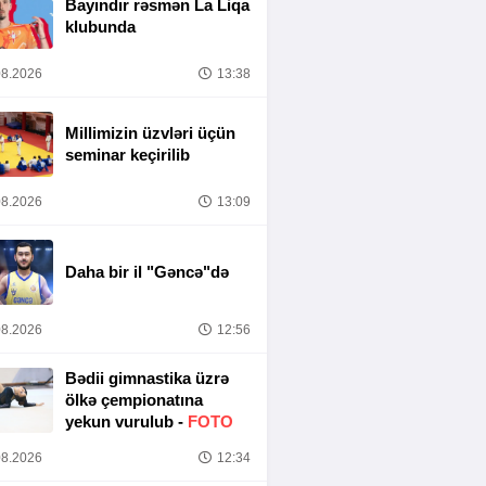
Bayındır rəsmən La Liqa
klubunda
8.2026
13:38
Millimizin üzvləri üçün
seminar keçirilib
8.2026
13:09
Daha bir il "Gəncə"də
8.2026
12:56
Bədii gimnastika üzrə
ölkə çempionatına
yekun vurulub -
FOTO
8.2026
12:34