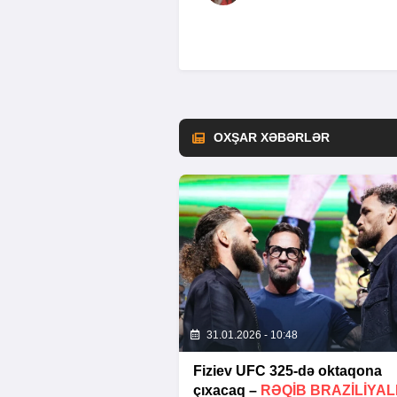
OXŞAR XƏBƏRLƏR
31.01.2026 - 10:48
Fiziev UFC 325-də oktaqona
çıxacaq –
RƏQIB BRAZILIYAL