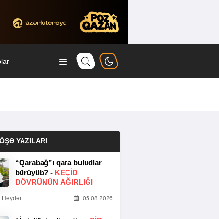
lar
ÖŞƏ YAZILARI
“Qarabağ”ı qara buludlar
bürüyüb? -
KEÇID
DÖVRÜNÜN AĞIRLIĞI
 Heydər
05.08.2026