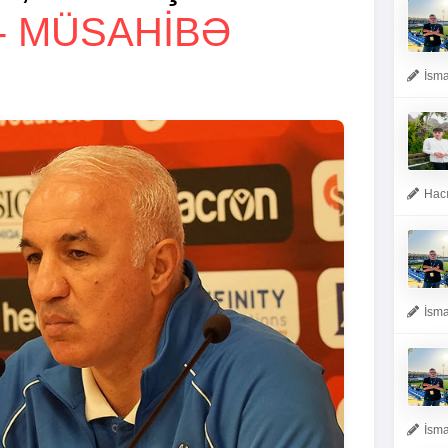
- MÜSAHIBƏ
İsma
Hacı
İsma
İsma