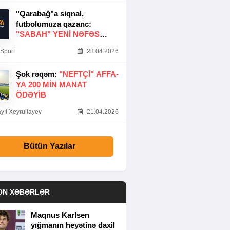
"Qarabağ"a siqnal,
futbolumuza qazanc:
"SABAH" YENI NƏFƏS
GƏTIRDI
Sport
23.04.2026
Şok rəqəm:
"NEFTÇI" AFFA-
YA 200 MIN MANAT
ÖDƏYIB
yıl Xeyrullayev
21.04.2026
Bütün Yazılar
ON XƏBƏRLƏR
Maqnus Karlsen
yığmanın heyətinə daxil