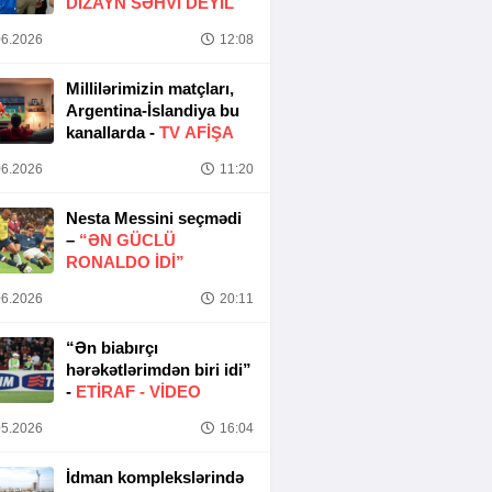
DIZAYN SƏHVI DEYIL
6.2026
12:08
Millilərimizin matçları,
Argentina-İslandiya bu
kanallarda -
TV AFİŞA
6.2026
11:20
Nesta Messini seçmədi
–
“ƏN GÜCLÜ
RONALDO IDI”
6.2026
20:11
“Ən biabırçı
hərəkətlərimdən biri idi”
-
ETIRAF -
VİDEO
5.2026
16:04
İdman komplekslərində