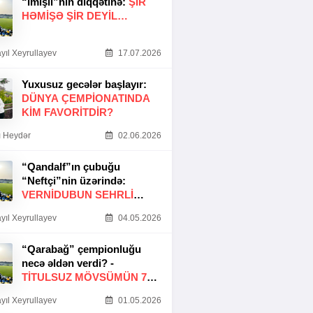
“İmişli”nin diqqətinə:
ŞIR
HƏMIŞƏ ŞIR DEYIL…
yıl Xeyrullayev
17.07.2026
Yuxusuz gecələr başlayır:
DÜNYA ÇEMPIONATINDA
KIM FAVORITDIR?
 Heydər
02.06.2026
“Qandalf”ın çubuğu
“Neftçi”nin üzərində:
VERNİDUBUN SEHRLİ
TOXUNUŞU
yıl Xeyrullayev
04.05.2026
“Qarabağ” çempionluğu
necə əldən verdi? -
TITULSUZ MÖVSÜMÜN 7
SƏBƏBI
yıl Xeyrullayev
01.05.2026