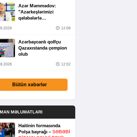
Azər Məmmədov:
"Azarkeşlərimizi
qələbələrlə
sevindirəcəyik"
8.2026
12:08
Azərbaycanlı qolfçu
Qazaxıstanda çempion
olub
8.2026
12:02
Bütün xəbərlər
DMAN MƏLUMATLARI
Haitinin formasında
Polşa bayrağı –
SƏBƏBI