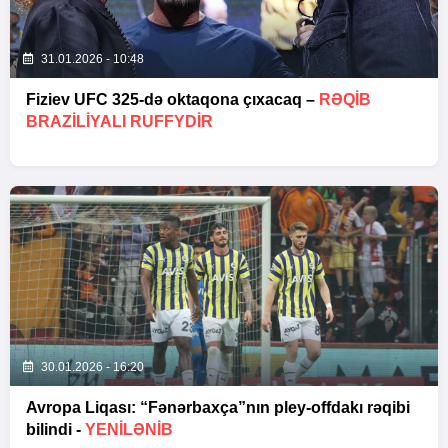
31.01.2026 - 10:48
Fiziev UFC 325-də oktaqona çıxacaq –
RƏQIB
BRAZILIYALI RUFFYDIR
30.01.2026 - 16:20
Avropa Liqası: “Fənərbaxça”nın pley-offdakı rəqibi
bilindi -
YENİLƏNİB