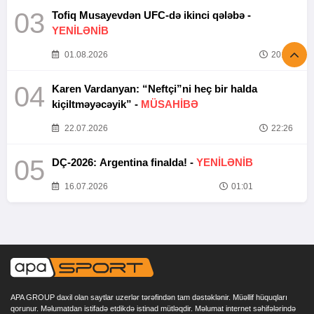
03
Tofiq Musayevdən UFC-də ikinci qələbə -
YENİLƏNİB
01.08.2026
20:52
04
Karen Vardanyan: “Neftçi”ni heç bir halda
kiçiltməyəcəyik” -
MÜSAHİBƏ
22.07.2026
22:26
05
DÇ-2026: Argentina finalda! -
YENİLƏNİB
16.07.2026
01:01
APA GROUP daxil olan saytlar uzerlər tərəfindən tam dəstəklənir. Müəllif hüquqları
qorunur. Məlumatdan istifadə etdikdə istinad mütləqdir. Məlumat internet səhifələrində