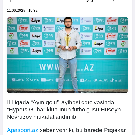
11.06.2025 - 15:32
II Liqada “Ayın qolu” layihəsi çərçivəsində
“Hypers Guba” klubunun futbolçusu Hüseyn
Novruzov mükafatlandırılıb.
Apasport.az
xəbər verir ki, bu barədə Peşəkar