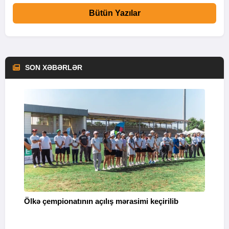
Bütün Yazılar
SON XƏBƏRLƏR
Ə
Ölkə çempionatının açılış mərasimi keçirilib
“