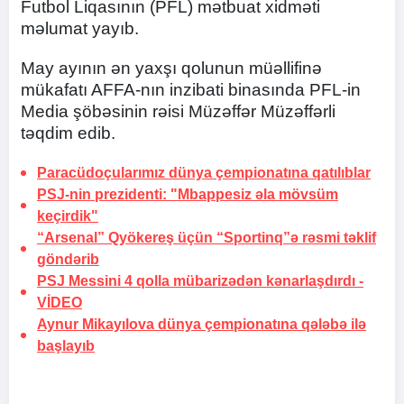
Futbol Liqasının (PFL) mətbuat xidməti
məlumat yayıb.
May ayının ən yaxşı qolunun müəllifinə
mükafatı AFFA-nın inzibati binasında PFL-in
Media şöbəsinin rəisi Müzəffər Müzəffərli
təqdim edib.
Paracüdoçularımız dünya çempionatına qatılıblar
PSJ-nin prezidenti: "Mbappesiz əla mövsüm
keçirdik"
“Arsenal” Qyökereş üçün “Sportinq”ə rəsmi təklif
göndərib
PSJ Messini 4 qolla mübarizədən kənarlaşdırdı -
VİDEO
Aynur Mikayılova dünya çempionatına qələbə ilə
başlayıb