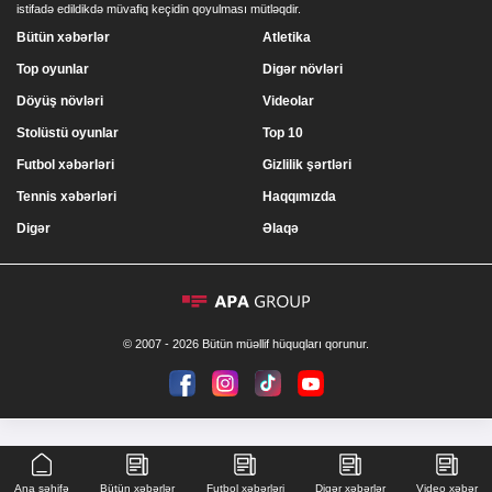
istifadə edildikdə müvafiq keçidin qoyulması mütləqdir.
Bütün xəbərlər
Atletika
Top oyunlar
Digər növləri
Döyüş növləri
Videolar
Stolüstü oyunlar
Top 10
Futbol xəbərləri
Gizlilik şərtləri
Tennis xəbərləri
Haqqımızda
Digər
Əlaqə
© 2007 - 2026 Bütün müəllif hüquqları qorunur.
Ana səhifə
Bütün xəbərlər
Futbol xəbərləri
Digər xəbərlər
Video xəbər