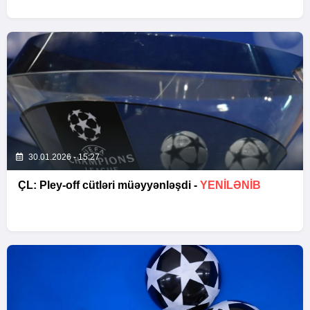
30.01.2026 - 15:27
ÇL: Pley-off cütləri müəyyənləşdi -
YENİLƏNİB