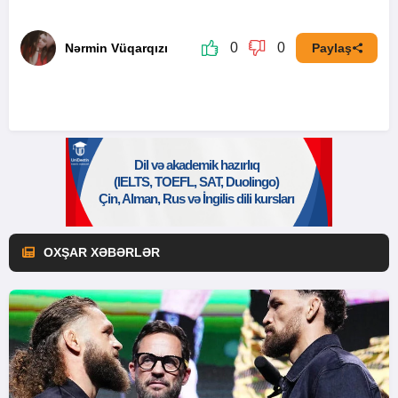
0
0
Nərmin Vüqarqızı
Paylaş
OXŞAR XƏBƏRLƏR