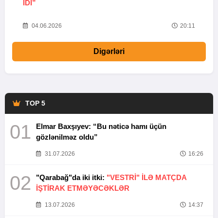
IDI”
V
20
04.06.2026
20:11
Digərləri
TOP 5
01
Elmar Baxşıyev: “Bu nəticə hamı üçün
gözlənilməz oldu”
31.07.2026
16:26
02
"Qarabağ"da iki itki:
"VESTRİ" İLƏ MATÇDA
İŞTİRAK ETMƏYƏCƏKLƏR
13.07.2026
14:37