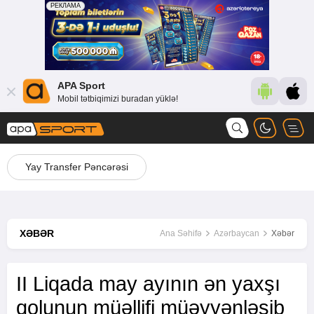
APA Sport
Mobil tətbiqimizi buradan yüklə!
Yay Transfer Pəncərəsi
XƏBƏR
Ana Səhifə
Azərbaycan
Xəbər
II Liqada may ayının ən yaxşı
qolunun müəllifi müəyyənləşib