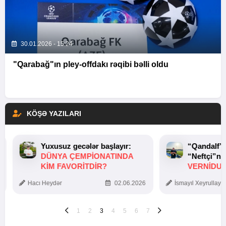
30.01.2026 - 15:24
"Qarabağ"ın pley-offdakı rəqibi bəlli oldu
KÖŞƏ YAZILARI
Yuxusuz gecələr başlayır:
“Qandalf”
DÜNYA ÇEMPIONATINDA
“Neftçi”ni
KIM FAVORITDIR?
VERNİDUB
TOXUNUŞ
Hacı Heydər
02.06.2026
İsmayıl Xeyrullaye
1
2
3
4
5
6
7