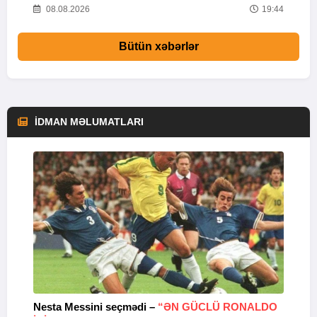
44
08.08.2026
19:44
Bütün xəbərlər
İDMAN MƏLUMATLARI
Nesta Messini seçmədi –
“ƏN GÜCLÜ RONALDO
“