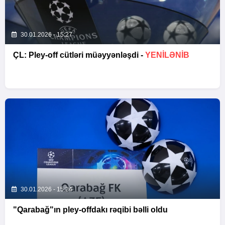
30.01.2026 - 15:27
ÇL: Pley-off cütləri müəyyənləşdi -
YENİLƏNİB
30.01.2026 - 15:24
"Qarabağ"ın pley-offdakı rəqibi bəlli oldu