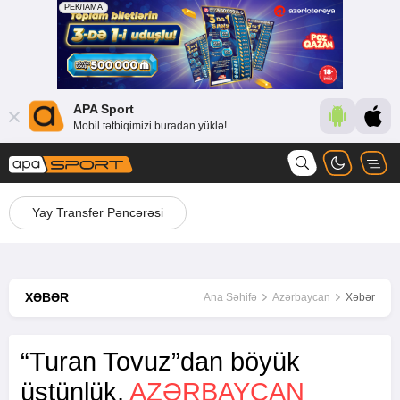
APA Sport
Mobil tətbiqimizi buradan yüklə!
Yay Transfer Pəncərəsi
XƏBƏR
Ana Səhifə
Azərbaycan
Xəbər
“Turan Tovuz”dan böyük
üstünlük,
AZƏRBAYCAN