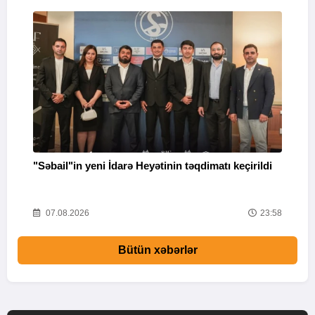
"Səbail"in yeni İdarə Heyətinin təqdimatı keçirildi
U
o
41
07.08.2026
23:58
Bütün xəbərlər