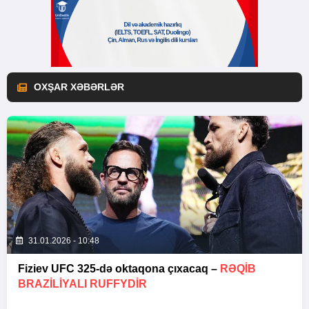
OXŞAR XƏBƏRLƏR
31.01.2026 - 10:48
Fiziev UFC 325-də oktaqona çıxacaq –
RƏQIB
BRAZILIYALI RUFFYDIR