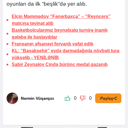
oyunları da ilk “beşlik”də yer alıb.
Elçin Məmmədov “Fənərbaxça” – “Reyncers”
matçına təyinat alıb
Basketbolçularımız beynəlxalq turnirə inamlı
qələbə ilə başlayıblar
Fransanın əfsanəvi forvardı vəfat edib
KL: “Başakşehir” evdə darmadağınla növbəti tura
yüksəlib -
YENİLƏNİB
Sabir Zeynalov Çində bürünc medal qazanıb
0
0
Nərmin Vüqarqızı
Paylaş