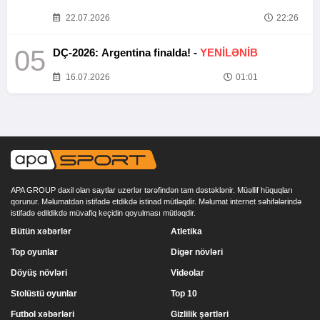
22.07.2026
22:26
05
DÇ-2026: Argentina finalda! -
YENİLƏNİB
16.07.2026
01:01
APA GROUP daxil olan saytlar uzerlər tərəfindən tam dəstəklənir. Müəllif hüquqları
qorunur. Məlumatdan istifadə etdikdə istinad mütləqdir. Məlumat internet səhifələrində
istifadə edildikdə müvafiq keçidin qoyulması mütləqdir.
Bütün xəbərlər
Atletika
Top oyunlar
Digər növləri
Döyüş növləri
Videolar
Stolüstü oyunlar
Top 10
Futbol xəbərləri
Gizlilik şərtləri