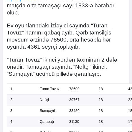
matçda orta tamaşaçı sayı 1533-ə bərabər
olub.
Ev oyunlarındakı izləyici sayında “Turan
Tovuz” hamını qabaqlayıb. Qərb təmsilçisi
mövsüm ərzində 78500, orta hesabla hər
oyunda 4361 seyrçi toplayıb.
“Turan Tovuz” ikinci yerdən təxminən 2 dəfə
önədir. Tamaşaçı sayında “Neftçi” ikinci,
“Sumqayıt” üçüncü pillədə qərarlaşıb.
1
Turan Tovuz
78500
18
4
2
Neftçi
39767
18
2
3
Sumqayıt
33450
18
1
4
Qarabağ
31130
18
1