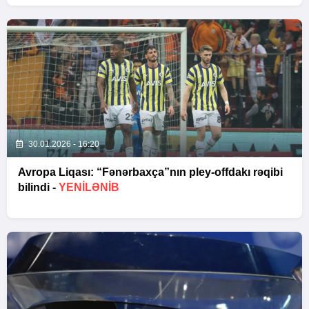
30.01.2026 - 16:20
Avropa Liqası: “Fənərbaxça”nın pley-offdakı rəqibi
bilindi -
YENİLƏNİB