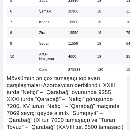
5
Sabah
23886
18
1
6
Şamaxı
20900
18
1
7
Kəpəz
18600
18
1
8
Zirə
13550
18
7
9
Səbail
11550
18
6
Araz-
10
4600
18
2
Naxçıvan
Cəmi
275933
180
1
Mövsümün ən çox tamaşaçı toplayan
qarşılaşmaları Azərbaycan derbiləridir. XXIII
turda “Neftçi” – “Qarabağ” oyununda 9355,
XXXI turda “Qarabağ” – “Neftçi” görüşündə
7200, XV turun “Neftçi” – “Qarabağ” matçında
7069 seyrçi qeydə alınıb. “Sumqayıt” –
“Qarabağ” (IX tur, 7000 tamaşaçı) və “Turan
Tovuz” – “Qarabağ” (XXVIII tur, 6500 tamaşaçı)