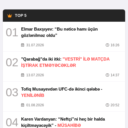
TOP 5
01
Elmar Baxşıyev: “Bu nəticə hamı üçün
gözlənilməz oldu”
31.07.2026
16:26
02
"Qarabağ"da iki itki:
"VESTRİ" İLƏ MATÇDA
İŞTİRAK ETMƏYƏCƏKLƏR
13.07.2026
14:37
03
Tofiq Musayevdən UFC-də ikinci qələbə -
YENİLƏNİB
01.08.2026
20:52
04
Karen Vardanyan: “Neftçi”ni heç bir halda
kiçiltməyəcəyik” -
MÜSAHİBƏ