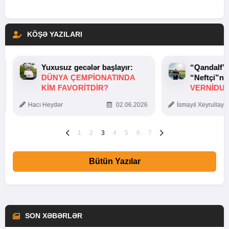
KÖŞƏ YAZILARI
Yuxusuz gecələr başlayır:
“Qandalf”
DÜNYA ÇEMPIONATINDA
“Neftçi”ni
KIM FAVORITDIR?
VERNİDUB
TOXUNUŞ
Hacı Heydər
02.06.2026
İsmayıl Xeyrullaye
1
2
3
4
5
6
7
Bütün Yazılar
SON XƏBƏRLƏR