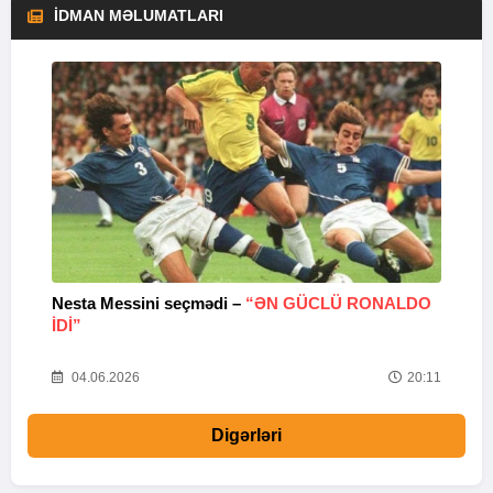
İDMAN MƏLUMATLARI
Nesta Messini seçmədi –
“ƏN GÜCLÜ RONALDO
“
IDI”
V
20
04.06.2026
20:11
Digərləri