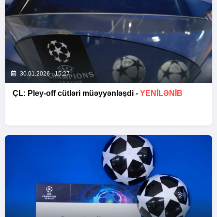
30.01.2026 - 15:27
ÇL: Pley-off cütləri müəyyənləşdi -
YENİLƏNİB