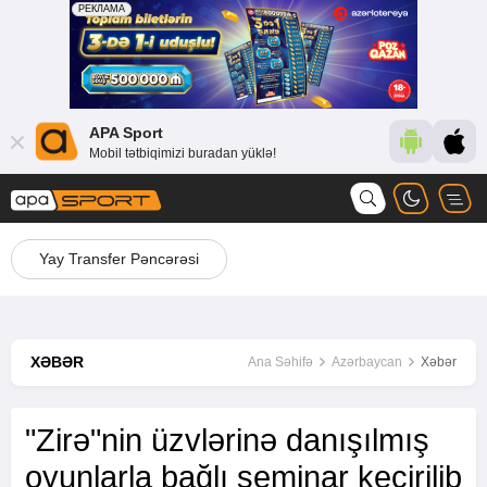
APA Sport
Mobil tətbiqimizi buradan yüklə!
Yay Transfer Pəncərəsi
XƏBƏR
Ana Səhifə
Azərbaycan
Xəbər
"Zirə"nin üzvlərinə danışılmış
oyunlarla bağlı seminar keçirilib