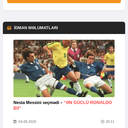
İDMAN MƏLUMATLARI
Nesta Messini seçmədi –
“ƏN GÜCLÜ RONALDO
“
IDI”
V
20
04.06.2026
20:11