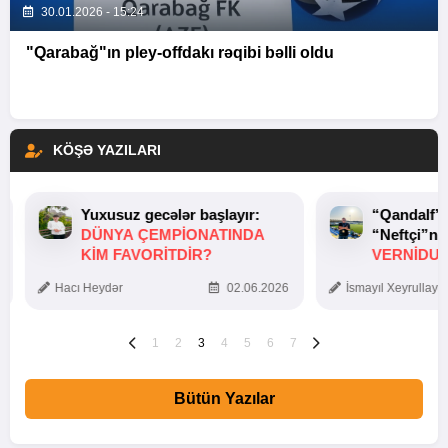
30.01.2026 - 15:24
"Qarabağ"ın pley-offdakı rəqibi bəlli oldu
KÖŞƏ YAZILARI
Yuxusuz gecələr başlayır:
“Qandalf”
DÜNYA ÇEMPIONATINDA
“Neftçi”ni
KIM FAVORITDIR?
VERNİDUB
TOXUNUŞ
Hacı Heydər
02.06.2026
İsmayıl Xeyrullaye
1
2
3
4
5
6
7
Bütün Yazılar