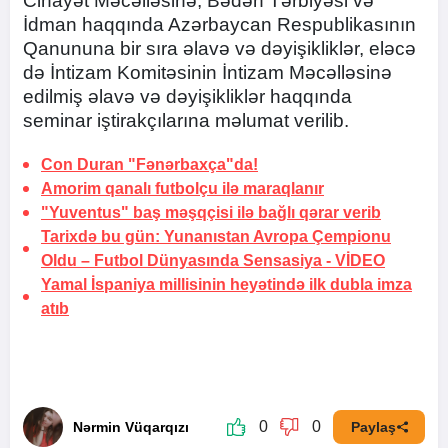
Cinayət Məcəlləsinə, Bədən Tərbiyəsi və
İdman haqqında Azərbaycan Respublikasının
Qanununa bir sıra əlavə və dəyişikliklər, eləcə
də İntizam Komitəsinin İntizam Məcəlləsinə
edilmiş əlavə və dəyişikliklər haqqında
seminar iştirakçılarına məlumat verilib.
Con Duran "Fənərbaxça"da!
Amorim qanalı futbolçu ilə maraqlanır
"Yuventus" baş məşqçisi ilə bağlı qərar verib
Tarixdə bu gün: Yunanıstan Avropa Çempionu
Oldu
– Futbol Dünyasında Sensasiya
-
VİDEO
Yamal İspaniya millisinin heyətində ilk dubla imza
atıb
0
0
Nərmin Vüqarqızı
Paylaş