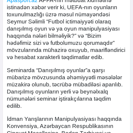
Apasport.az
AFFA-nın mətbuat xidmətinə
istinadən xəbər verir ki, UEFA-nın oyunların
toxunulmazlığı üzrə məsul nümayəndəsi
Seymur Səlimli “Futbol ictimaiyyəti olaraq
danışılmış oyun və ya oyun manipulyasiyası
haqqında nələri bilməliyik?” və “Bizim
hədəfimiz sizi və futbolumuzu qorumaqdır”
mövzularında mühazirə oxuyub, maarifləndirici
və hesabat xarakterli təqdimatlar edib.
Seminarda “Danışılmış oyunlar”a qarşı
mübarizə mövzusunda əhəmiyyətli məsələlər
müzakirə olunub, təcrübə mübadiləsi aparılıb.
Danışılmış oyunların yerli və beynəlxalq
nümunələri seminar iştirakçılarına təqdim
edilib.
İdman Yarışlarının Manipulyasiyası haqqında
Konvensiya, Azərbaycan Respublikasının