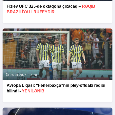
Fiziev UFC 325-də oktaqona çıxacaq –
RƏQIB
BRAZILIYALI RUFFYDIR
30.01.2026 - 16:20
Avropa Liqası: “Fənərbaxça”nın pley-offdakı rəqibi
bilindi -
YENİLƏNİB