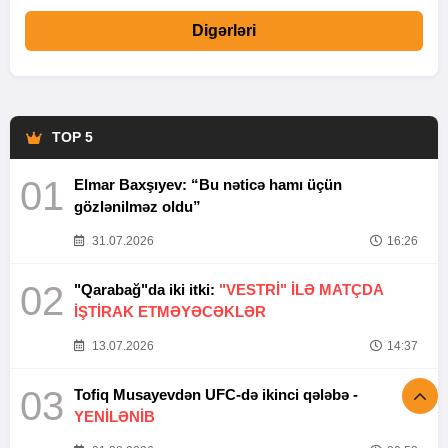
Digərləri
TOP 5
01
Elmar Baxşıyev: “Bu nəticə hamı üçün
gözlənilməz oldu”
31.07.2026
16:26
02
"Qarabağ"da iki itki:
"VESTRİ" İLƏ MATÇDA
İŞTİRAK ETMƏYƏCƏKLƏR
13.07.2026
14:37
03
Tofiq Musayevdən UFC-də ikinci qələbə -
YENİLƏNİB