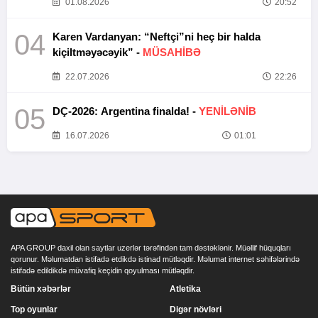
01.08.2026
20:52
04
Karen Vardanyan: “Neftçi”ni heç bir halda
kiçiltməyəcəyik” -
MÜSAHİBƏ
22.07.2026
22:26
05
DÇ-2026: Argentina finalda! -
YENİLƏNİB
16.07.2026
01:01
APA GROUP daxil olan saytlar uzerlər tərəfindən tam dəstəklənir. Müəllif hüquqları
qorunur. Məlumatdan istifadə etdikdə istinad mütləqdir. Məlumat internet səhifələrində
istifadə edildikdə müvafiq keçidin qoyulması mütləqdir.
Bütün xəbərlər
Atletika
Top oyunlar
Digər növləri