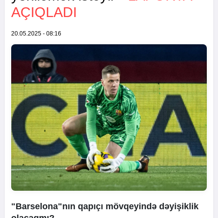
AÇIQLADI
20.05.2025 - 08:16
"Barselona"nın qapıçı mövqeyində dəyişiklik