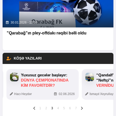
30.01.2026 - 15:24
"Qarabağ"ın pley-offdakı rəqibi bəlli oldu
KÖŞƏ YAZILARI
Yuxusuz gecələr başlayır:
“Qandalf”
DÜNYA ÇEMPIONATINDA
“Neftçi”ni
KIM FAVORITDIR?
VERNİDUB
TOXUNUŞ
Hacı Heydər
02.06.2026
İsmayıl Xeyrullaye
1
2
3
4
5
6
7