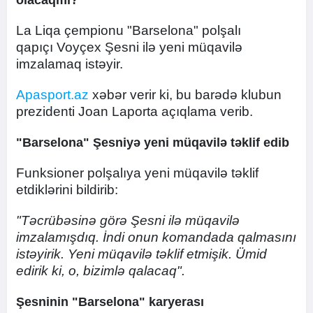
olacaqmı?
La Liqa çempionu "Barselona" polşalı
qapıçı Voyçex Şesni ilə yeni müqavilə
imzalamaq istəyir.
Apasport.az
xəbər verir ki, bu barədə klubun
prezidenti Joan Laporta açıqlama verib.
"Barselona" Şesniyə yeni müqavilə təklif edib
Funksioner polşalıya yeni müqavilə təklif
etdiklərini bildirib:
"Təcrübəsinə görə Şesni ilə müqavilə
imzalamışdıq. İndi onun komandada qalmasını
istəyirik. Yeni müqavilə təklif etmişik. Ümid
edirik ki, o, bizimlə qalacaq".
Şesninin "Barselona" karyerası