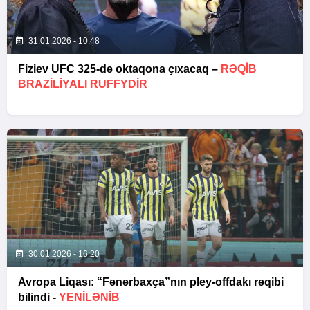
31.01.2026 - 10:48
Fiziev UFC 325-də oktaqona çıxacaq –
RƏQIB
BRAZILIYALI RUFFYDIR
30.01.2026 - 16:20
Avropa Liqası: “Fənərbaxça”nın pley-offdakı rəqibi
bilindi -
YENİLƏNİB