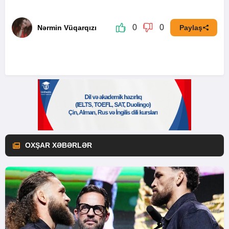
0
0
Nərmin Vüqarqızı
Paylaş
OXŞAR XƏBƏRLƏR