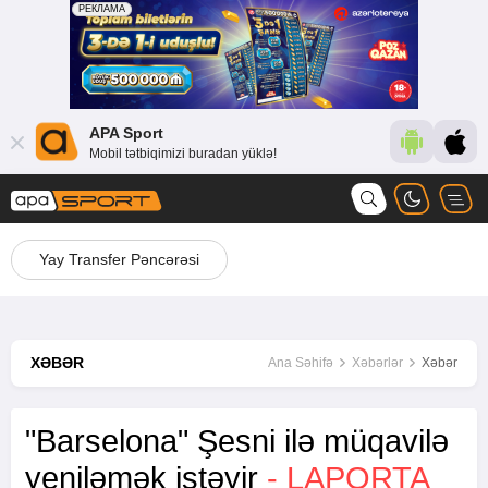
APA Sport
Mobil tətbiqimizi buradan yüklə!
Yay Transfer Pəncərəsi
XƏBƏR
Ana Səhifə
Xəbərlər
Xəbər
"Barselona" Şesni ilə müqavilə
yeniləmək istəyir
- LAPORTA