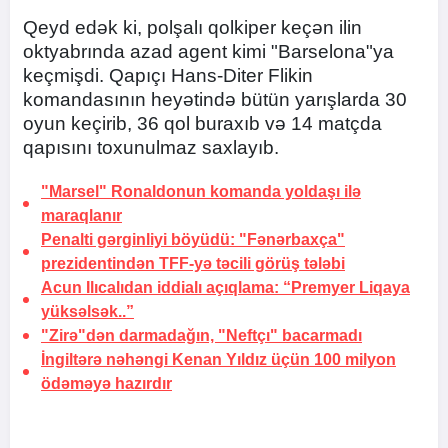
Qeyd edək ki, polşalı qolkiper keçən ilin
oktyabrında azad agent kimi "Barselona"ya
keçmişdi. Qapıçı Hans-Diter Flikin
komandasının heyətində bütün yarışlarda 30
oyun keçirib, 36 qol buraxıb və 14 matçda
qapısını toxunulmaz saxlayıb.
"Marsel" Ronaldonun komanda yoldaşı ilə
maraqlanır
Penalti gərginliyi böyüdü: "Fənərbaxça"
prezidentindən TFF-yə təcili görüş tələbi
Acun Ilıcalıdan iddialı açıqlama: “Premyer Liqaya
yüksəlsək..”
"Zirə"dən darmadağın, "Neftçı" bacarmadı
İngiltərə nəhəngi Kenan Yıldız üçün 100 milyon
ödəməyə hazırdır