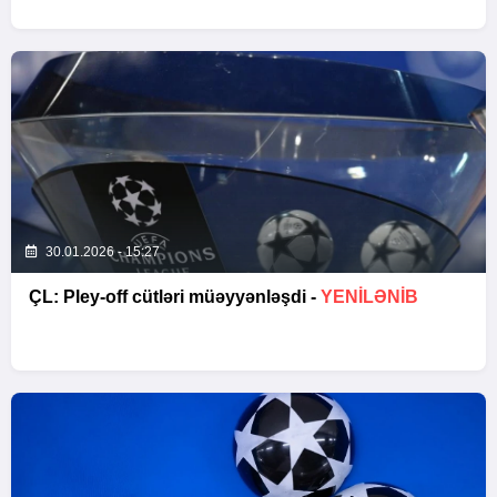
30.01.2026 - 15:27
ÇL: Pley-off cütləri müəyyənləşdi -
YENİLƏNİB