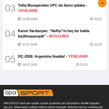
03
Tofiq Musayevdən UFC-də ikinci qələbə -
YENİLƏNİB
01.08.2026
20:52
04
Karen Vardanyan: “Neftçi”ni heç bir halda
kiçiltməyəcəyik” -
MÜSAHİBƏ
22.07.2026
22:26
05
DÇ-2026: Argentina finalda! -
YENİLƏNİB
16.07.2026
01:01
APA GROUP daxil olan saytlar uzerlər tərəfindən tam dəstəklənir. Müəllif hüquqları
qorunur. Məlumatdan istifadə etdikdə istinad mütləqdir. Məlumat internet səhifələrində