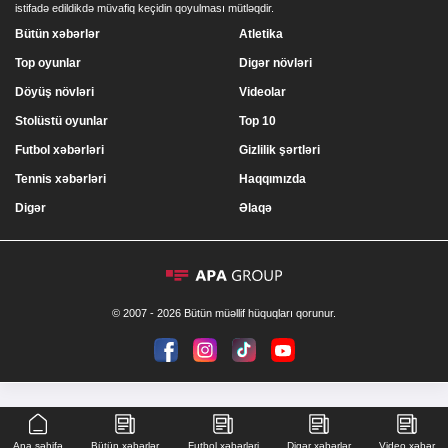
istifadə edildikdə müvafiq keçidin qoyulması mütləqdir.
Bütün xəbərlər
Atletika
Top oyunlar
Digər növləri
Döyüş növləri
Videolar
Stolüstü oyunlar
Top 10
Futbol xəbərləri
Gizlilik şərtləri
Tennis xəbərləri
Haqqımızda
Digər
Əlaqə
© 2007 - 2026 Bütün müəllif hüquqları qorunur.
Ana səhifə
Bütün xəbərlər
Futbol xəbərləri
Digər xəbərlər
Video xəbər