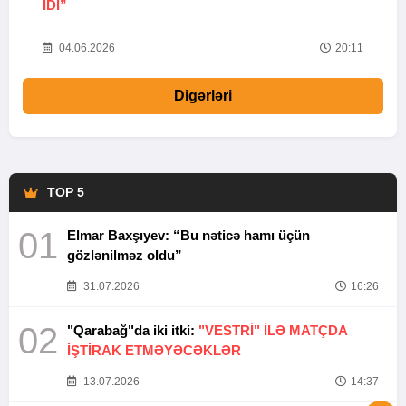
IDI”
V
20
04.06.2026
20:11
Digərləri
TOP 5
01
Elmar Baxşıyev: “Bu nəticə hamı üçün
gözlənilməz oldu”
31.07.2026
16:26
02
"Qarabağ"da iki itki:
"VESTRİ" İLƏ MATÇDA
İŞTİRAK ETMƏYƏCƏKLƏR
13.07.2026
14:37