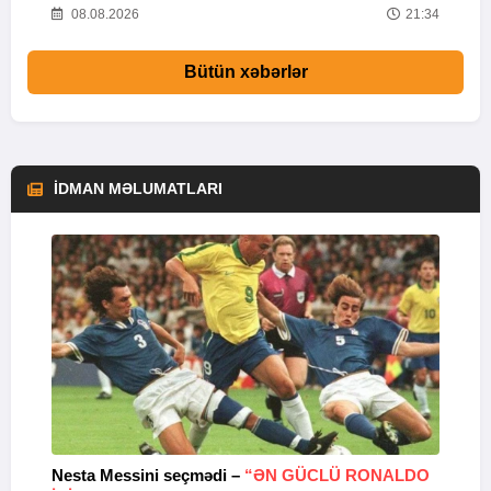
58
08.08.2026
21:34
Bütün xəbərlər
İDMAN MƏLUMATLARI
Nesta Messini seçmədi –
“ƏN GÜCLÜ RONALDO
“