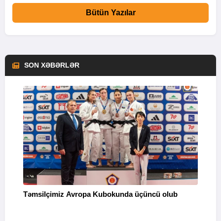
Bütün Yazılar
SON XƏBƏRLƏR
Təmsilçimiz Avropa Kubokunda üçüncü olub
“
Q