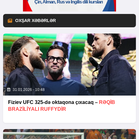
OXŞAR XƏBƏRLƏR
31.01.2026 - 10:48
Fiziev UFC 325-də oktaqona çıxacaq –
RƏQIB
BRAZILIYALI RUFFYDIR