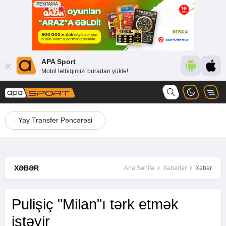
APA Sport
Mobil tətbiqimizi buradan yüklə!
Yay Transfer Pəncərəsi
XƏBƏR
Ana Səhifə
Xəbərlər
Xəbər
Pulişiç "Milan"ı tərk etmək
istəyir