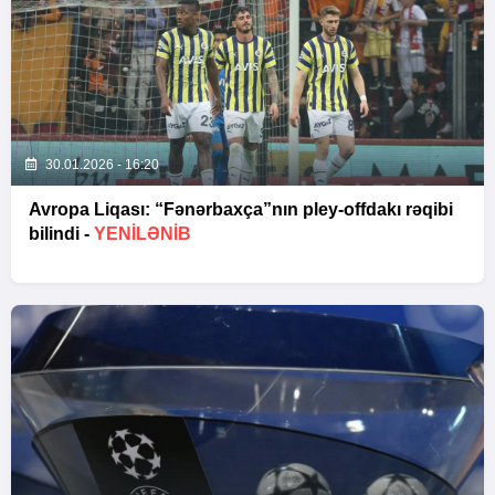
30.01.2026 - 16:20
Avropa Liqası: “Fənərbaxça”nın pley-offdakı rəqibi
bilindi -
YENİLƏNİB