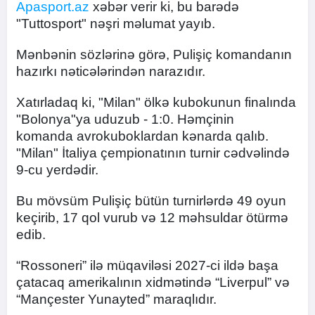
Apasport.az
xəbər verir ki, bu barədə
"Tuttosport" nəşri məlumat yayıb.
Mənbənin sözlərinə görə, Pulişiç komandanın
hazırkı nəticələrindən narazıdır.
Xatırladaq ki, "Milan" ölkə kubokunun finalında
"Bolonya"ya uduzub - 1:0. Həmçinin
komanda avrokuboklardan kənarda qalıb.
"Milan" İtaliya çempionatının turnir cədvəlində
9-cu yerdədir.
Bu mövsüm Pulişiç bütün turnirlərdə 49 oyun
keçirib, 17 qol vurub və 12 məhsuldar ötürmə
edib.
“Rossoneri” ilə müqaviləsi 2027-ci ildə başa
çatacaq amerikalının xidmətində “Liverpul” və
“Mançester Yunayted” maraqlıdır.