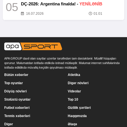
05
DÇ-2026: Argentina finalda! -
YENİLƏNİB
16.07.2026
01:01
APA GROUP daxil olan saytlar uzerlər tərəfindən tam dəstəklənir. Müəllif hüquqları
qorunur. Məlumatdan istifadə etdikdə istinad mütləqdir. Məlumat internet səhifələrində
istifadə edildikdə müvafiq keçidin qoyulması mütləqdir.
Bütün xəbərlər
Atletika
Top oyunlar
Digər növləri
Döyüş növləri
Videolar
Stolüstü oyunlar
Top 10
Futbol xəbərləri
Gizlilik şərtləri
Tennis xəbərləri
Haqqımızda
Digər
Əlaqə