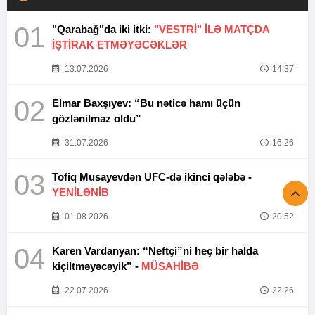
01
"Qarabağ"da iki itki:
"VESTRİ" İLƏ MATÇDA
İŞTİRAK ETMƏYƏCƏKLƏR
13.07.2026
14:37
02
Elmar Baxşıyev: “Bu nəticə hamı üçün
gözlənilməz oldu”
31.07.2026
16:26
03
Tofiq Musayevdən UFC-də ikinci qələbə -
YENİLƏNİB
01.08.2026
20:52
04
Karen Vardanyan: “Neftçi”ni heç bir halda
kiçiltməyəcəyik” -
MÜSAHİBƏ
22.07.2026
22:26