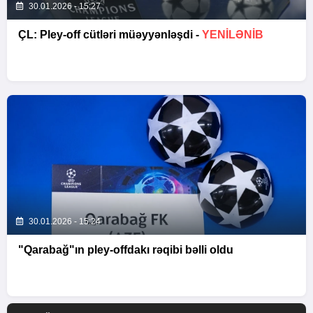
30.01.2026 - 15:27
ÇL: Pley-off cütləri müəyyənləşdi -
YENİLƏNİB
30.01.2026 - 15:24
"Qarabağ"ın pley-offdakı rəqibi bəlli oldu