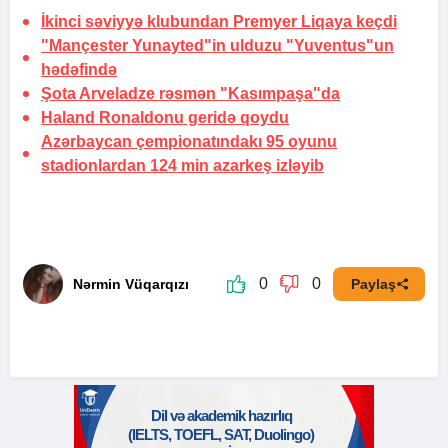
İkinci səviyyə klubundan Premyer Liqaya keçdi
"Mançester Yunayted"in ulduzu "Yuventus"un
hədəfində
Şota Arveladze rəsmən "Kasımpaşa"da
Haland Ronaldonu geridə qoydu
Azərbaycan çempionatındakı 95 oyunu
stadionlardan 124 min azarkeş izləyib
0
0
Nərmin Vüqarqızı
Paylaş