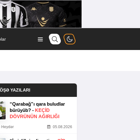
lar
ÖŞƏ YAZILARI
“Qarabağ”ı qara buludlar
bürüyüb? -
KEÇID
DÖVRÜNÜN AĞIRLIĞI
 Heydər
05.08.2026