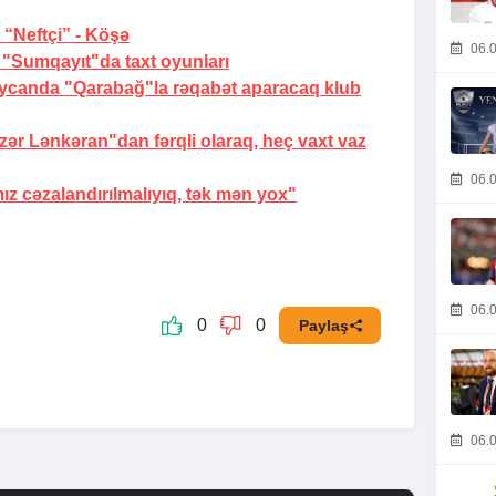
“Neftçi” -
Köşə
06.0
-
"Sumqayıt"da taxt oyunları
ycanda "Qarabağ"la rəqabət aparacaq klub
zər Lənkəran"dan fərqli olaraq, heç vaxt vaz
06.0
 cəzalandırılmalıyıq, tək mən yox"
06.0
0
0
Paylaş
06.0