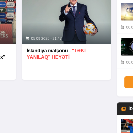
06.0
05.09.2025 - 21:47
İslandiya matçönü -
"TƏKI
ox"
YANILAQ" HEYƏTI
06.0
İ