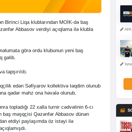
ən Birinci Liqa klublarından MOİK-də baş
əzənfər Abbasov verdiyi açıqlama ilə klubla
APA 
məlumata görə ordu klubunun yeni baş
q gəlib.
İsma
a tapşırılıb.
ilik edən Səfiyarov kollektivə təqdim olunub
a qədər məhz ona həvalə olunub.
a topladığı 22 xalla turnir cədvəlinin 6-cı
S
in baş məşqçisi Qəzənfər Abbasov dünən
an etdiyi paylaşımda öz istəyi ilə
açıqlamışdı.