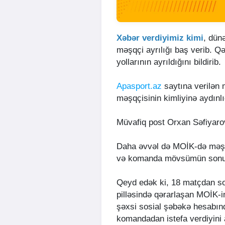
Xəbər verdiyimiz kimi
, dün
məşqçi ayrılığı baş verib. Q
yollarının ayrıldığını bildirib.
Apasport.az
saytına verilən 
məşqçisinin kimliyinə aydınlı
Müvafiq post Orxan Səfiyarov
Daha əvvəl də MOİK-də məşqç
və komanda mövsümün sonun
Qeyd edək ki, 18 matçdan sonr
pilləsində qərarlaşan MOİK-
şəxsi sosial şəbəkə hesabınd
komandadan istefa verdiyini 