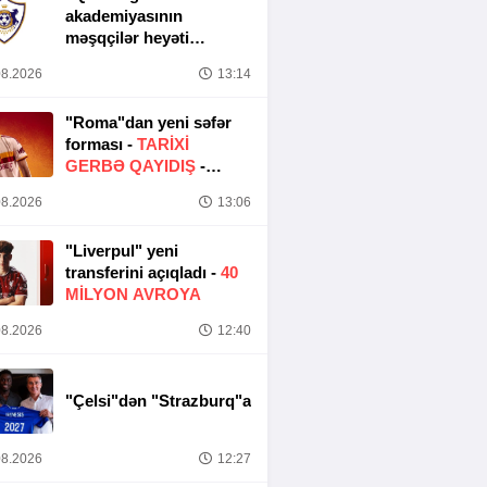
akademiyasının
məşqçilər heyəti
müəyyənləşib
8.2026
13:14
"Roma"dan yeni səfər
forması -
TARIXI
GERBƏ QAYIDIŞ
-
FOTO
8.2026
13:06
"Liverpul" yeni
transferini açıqladı -
40
MILYON AVROYA
8.2026
12:40
"Çelsi"dən "Strazburq"a
8.2026
12:27