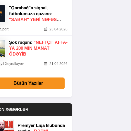
"Qarabağ"a siqnal,
futbolumuza qazanc:
"SABAH" YENI NƏFƏS
GƏTIRDI
Sport
23.04.2026
Şok rəqəm:
"NEFTÇI" AFFA-
YA 200 MIN MANAT
ÖDƏYIB
yıl Xeyrullayev
21.04.2026
Bütün Yazılar
ON XƏBƏRLƏR
Premyer Liqa klubunda