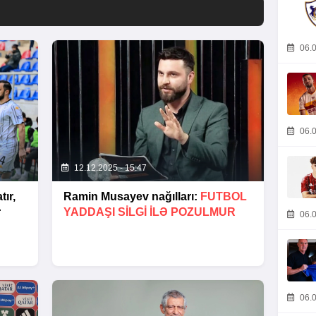
06.0
06.0
12.12.2025 - 15:47
tır,
Ramin Musayev nağılları:
FUTBOL
r
YADDAŞI SILGI ILƏ POZULMUR
06.0
06.0