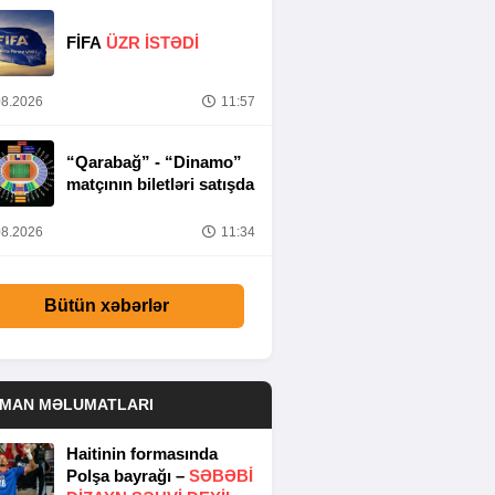
FİFA
ÜZR İSTƏDİ
8.2026
11:57
“Qarabağ” - “Dinamo”
matçının biletləri satışda
8.2026
11:34
Bütün xəbərlər
DMAN MƏLUMATLARI
Haitinin formasında
Polşa bayrağı –
SƏBƏBI