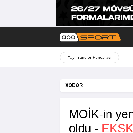
Yay Transfer Pəncərəsi
XƏBƏR
MOİK-in yeni
oldu -
EKSK