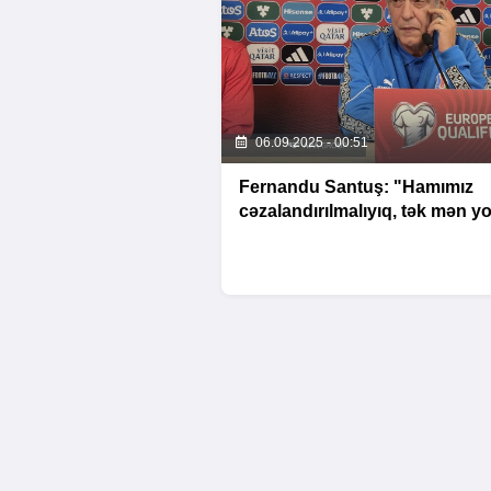
06.09.2025 - 00:51
Fernandu Santuş: "Hamımız
cəzalandırılmalıyıq, tək mən y