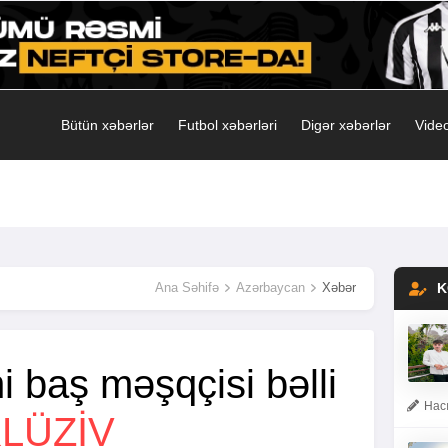
Bütün xəbərlər
Futbol xəbərləri
Digər xəbərlər
Video
Ana Səhifə
Azərbaycan
Xəbər
K
 baş məşqçisi bəlli
Hacı
LÜZIV