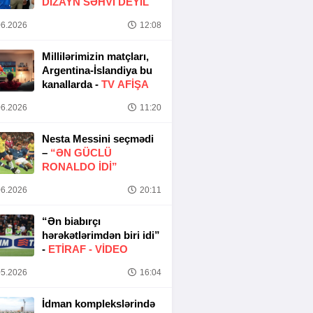
DIZAYN SƏHVI DEYIL
6.2026
12:08
Millilərimizin matçları,
Argentina-İslandiya bu
kanallarda -
TV AFİŞA
6.2026
11:20
Nesta Messini seçmədi
–
“ƏN GÜCLÜ
RONALDO IDI”
6.2026
20:11
“Ən biabırçı
hərəkətlərimdən biri idi”
-
ETIRAF -
VİDEO
5.2026
16:04
İdman komplekslərində