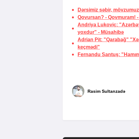
Dərsimiz səbir, mövzumuz 
Qovursan? - Qovmuram! 
Andriya Lukoviç: "Azərba
yoxdur" -
Müsahibə
Adrian Pit: "Qarabağ" "Xə
keçmədi"
Fernandu Santuş: "Hamımız
Rasim Sultanzadə