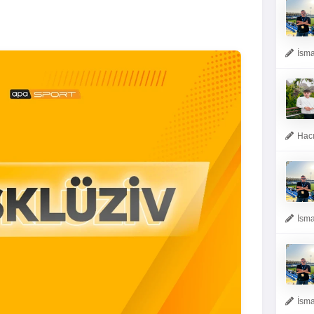
İsma
Hacı
İsma
İsma