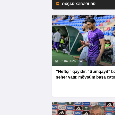
OXŞAR XƏBƏRLƏR
06.04.2026 - 14:55
“Neftçi” qayıdır, “Sumqayıt” ba
şəhər yatır, mövsüm başa çatı