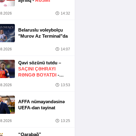
ayrılıq -
RƏSMİ
8.2026
14:32
Belaruslu voleybolçu
"Murov Az Terminal"da
8.2026
14:07
Qavi sözünü tutdu –
SAÇINI ÇƏHRAYI
RƏNGƏ BOYATDI
-
FOTO
8.2026
13:53
AFFA nümayəndəsinə
UEFA-dan təyinat
8.2026
13:25
“Qarabağ”