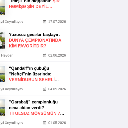
“İmişli”nin diqqətinə:
ŞIR
HƏMIŞƏ ŞIR DEYIL…
yıl Xeyrullayev
17.07.2026
Yuxusuz gecələr başlayır:
DÜNYA ÇEMPIONATINDA
KIM FAVORITDIR?
 Heydər
02.06.2026
“Qandalf”ın çubuğu
“Neftçi”nin üzərində:
VERNİDUBUN SEHRLİ
TOXUNUŞU
yıl Xeyrullayev
04.05.2026
“Qarabağ” çempionluğu
necə əldən verdi? -
TITULSUZ MÖVSÜMÜN 7
SƏBƏBI
yıl Xeyrullayev
01.05.2026