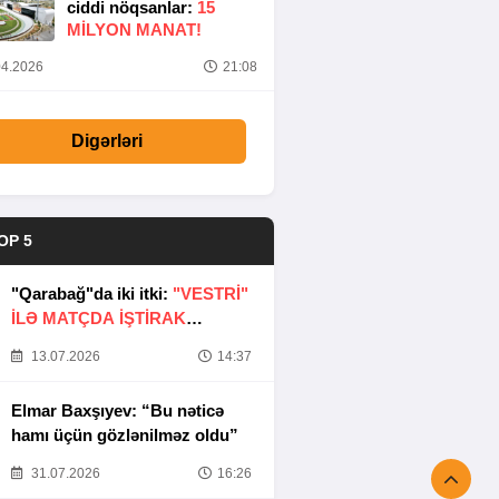
ciddi nöqsanlar:
15
MILYON MANAT!
4.2026
21:08
Digərləri
OP 5
"Qarabağ"da iki itki:
"VESTRİ"
İLƏ MATÇDA İŞTİRAK
ETMƏYƏCƏKLƏR
13.07.2026
14:37
Elmar Baxşıyev: “Bu nəticə
hamı üçün gözlənilməz oldu”
31.07.2026
16:26