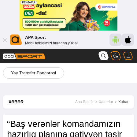
APA Sport
Mobil tətbiqimizi buradan yüklə!
Yay Transfer Pəncərəsi
XƏBƏR
Ana Səhifə
Xəbərlər
Xəbər
“Baş verənlər komandamızın
hazırlıq planına qətiyyən təsir