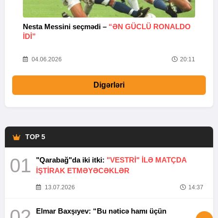
Nesta Messini seçmədi –
“ƏN GÜCLÜ RONALDO
“
IDI”
V
20
04.06.2026
20:11
Digərləri
TOP 5
01
"Qarabağ"da iki itki:
"VESTRİ" İLƏ MATÇDA
İŞTİRAK ETMƏYƏCƏKLƏR
13.07.2026
14:37
02
Elmar Baxşıyev: “Bu nəticə hamı üçün