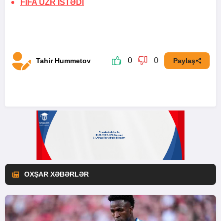
FİFA
ÜZR İSTƏDİ
0
0
Tahir Hummetov
Paylaş
OXŞAR XƏBƏRLƏR