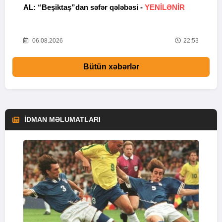
AL: “Beşiktaş”dan səfər qələbəsi -
YENİLƏNİR
V
M
54
06.08.2026
22:53
Bütün xəbərlər
İDMAN MƏLUMATLARI