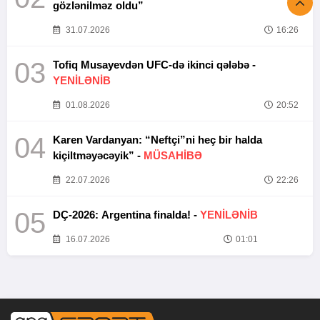
gözlənilməz oldu”
31.07.2026
16:26
03
Tofiq Musayevdən UFC-də ikinci qələbə -
YENİLƏNİB
01.08.2026
20:52
04
Karen Vardanyan: “Neftçi”ni heç bir halda
kiçiltməyəcəyik” -
MÜSAHİBƏ
22.07.2026
22:26
05
DÇ-2026: Argentina finalda! -
YENİLƏNİB
16.07.2026
01:01