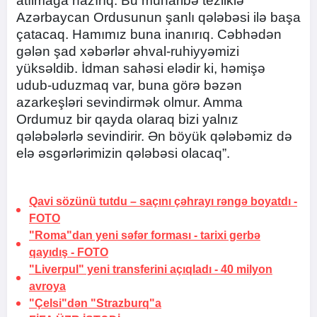
atılmağa hazırıq. Bu müharibə tezliklə
Azərbaycan Ordusunun şanlı qələbəsi ilə başa
çatacaq. Hamımız buna inanırıq. Cəbhədən
gələn şad xəbərlər əhval-ruhiyyəmizi
yüksəldib. İdman sahəsi elədir ki, həmişə
udub-uduzmaq var, buna görə bəzən
azarkeşləri sevindirmək olmur. Amma
Ordumuz bir qayda olaraq bizi yalnız
qələbələrlə sevindirir. Ən böyük qələbəmiz də
elə əsgərlərimizin qələbəsi olacaq”.
Qavi sözünü tutdu –
saçını çəhrayı rəngə boyatdı
-
FOTO
"Roma"dan yeni səfər forması -
tarixi gerbə
qayıdış
-
FOTO
"Liverpul" yeni transferini açıqladı -
40 milyon
avroya
"Çelsi"dən "Strazburq"a