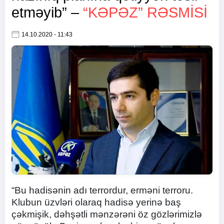
etməyib” –
“KƏPƏZ” RƏSMISI
14.10.2020 - 11:43
“Bu hadisənin adı terrordur, erməni terroru.
Klubun üzvləri olaraq hadisə yerinə baş
çəkmişik, dəhşətli mənzərəni öz gözlərimizlə