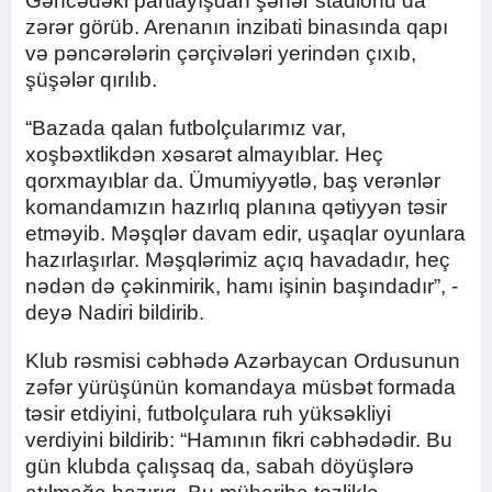
Gəncədəki partlayışdan şəhər stadionu da
zərər görüb. Arenanın inzibati binasında qapı
və pəncərələrin çərçivələri yerindən çıxıb,
şüşələr qırılıb.
“Bazada qalan futbolçularımız var,
xoşbəxtlikdən xəsarət almayıblar. Heç
qorxmayıblar da. Ümumiyyətlə, baş verənlər
komandamızın hazırlıq planına qətiyyən təsir
etməyib. Məşqlər davam edir, uşaqlar oyunlara
hazırlaşırlar. Məşqlərimiz açıq havadadır, heç
nədən də çəkinmirik, hamı işinin başındadır”, -
deyə Nadiri bildirib.
Klub rəsmisi cəbhədə Azərbaycan Ordusunun
zəfər yürüşünün komandaya müsbət formada
təsir etdiyini, futbolçulara ruh yüksəkliyi
verdiyini bildirib: “Hamının fikri cəbhədədir. Bu
gün klubda çalışsaq da, sabah döyüşlərə