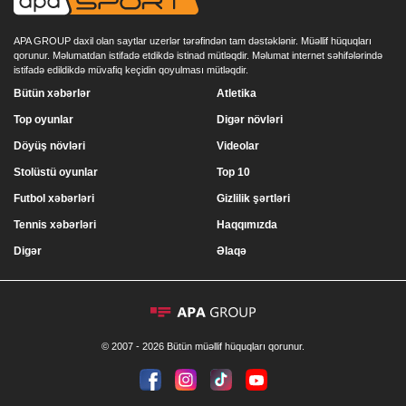
APA GROUP daxil olan saytlar uzerlər tərəfindən tam dəstəklənir. Müəllif hüquqları
qorunur. Məlumatdan istifadə etdikdə istinad mütləqdir. Məlumat internet səhifələrində
istifadə edildikdə müvafiq keçidin qoyulması mütləqdir.
Bütün xəbərlər
Atletika
Top oyunlar
Digər növləri
Döyüş növləri
Videolar
Stolüstü oyunlar
Top 10
Futbol xəbərləri
Gizlilik şərtləri
Tennis xəbərləri
Haqqımızda
Digər
Əlaqə
© 2007 - 2026 Bütün müəllif hüquqları qorunur.