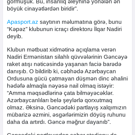
görmüşük. Bu, insanlıq əleyhinə yönələn ən
böyük cinayətlərdən biridir”.
Apasport.az
saytının məlumatına görə, bunu
“Kəpəz” klubunun icraçı direktoru İlqar Nadiri
deyib.
Klubun mətbuat xidmətinə açıqlama verən
Nadiri Ermənistan silahlı qüvvələrinin Gəncəyə
raket atışı nəticəsində yaşanan faciə barədə
danışıb. O bildirib ki, cəbhədə Azərbaycan
Ordusuna gücü çatmayan düşmən dinc əhalini
hədəfə almaqla nəyəsə nail olmaq istəyir:
“Amma məqsədlərinə çata bilməyəcəklər.
Azərbaycanlıları belə şeylərlə qorxutmaq
olmaz. Əksinə, Gəncədəki partlayış xalqımızın
mübarizə əzmini, əsgərlərimizin döyüş ruhunu
daha da artırdı. Gəncə məğrur dayanıb”.