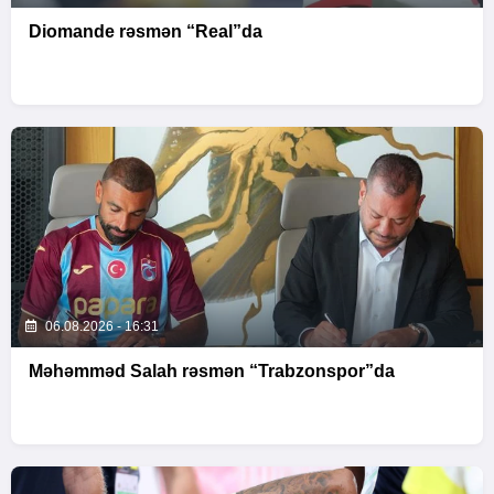
Diomande rəsmən “Real”da
06.08.2026 - 16:31
Məhəmməd Salah rəsmən “Trabzonspor”da