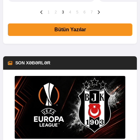
1
2
3
4
5
6
7
Bütün Yazılar
SON XƏBƏRLƏR