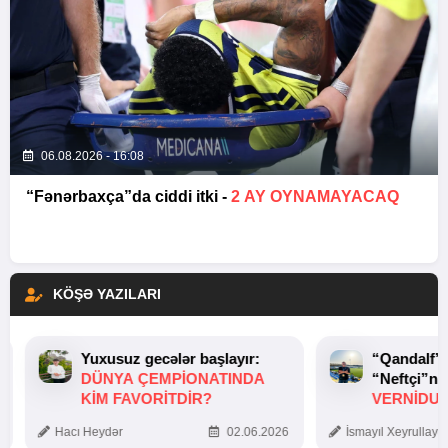
06.08.2026 - 16:08
“Fənərbaxça”da ciddi itki -
2 AY OYNAMAYACAQ
KÖŞƏ YAZILARI
Yuxusuz gecələr başlayır:
“Qandalf”
DÜNYA ÇEMPIONATINDA
“Neftçi”ni
KIM FAVORITDIR?
VERNİDUB
TOXUNUŞ
Hacı Heydər
02.06.2026
İsmayıl Xeyrullaye