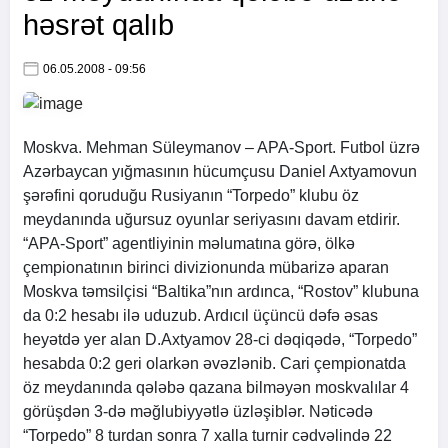
həsrət qalıb
06.05.2008 - 09:56
Moskva. Mehman Süleymanov –
APA
-Sport. Futbol üzrə
Azərbaycan yığmasının hücumçusu Daniel Axtyamovun
şərəfini qoruduğu Rusiyanın “Torpedo” klubu öz
meydanında uğursuz oyunlar seriyasını davam etdirir.
“
APA
-Sport” agentliyinin məlumatına görə, ölkə
çempionatının birinci divizionunda mübarizə aparan
Moskva təmsilçisi “Baltika”nın ardınca, “Rostov” klubuna
da 0:2 hesabı ilə uduzub. Ardıcıl üçüncü dəfə əsas
heyətdə yer alan D.Axtyamov 28-ci dəqiqədə, “Torpedo”
hesabda 0:2 geri olarkən əvəzlənib. Cari çempionatda
öz meydanında qələbə qazana bilməyən moskvalılar 4
görüşdən 3-də məğlubiyyətlə üzləşiblər. Nəticədə
“Torpedo” 8 turdan sonra 7 xalla turnir cədvəlində 22