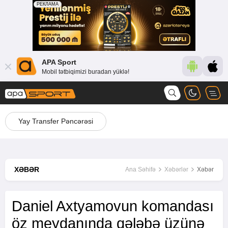
APA Sport
Mobil tətbiqimizi buradan yüklə!
Yay Transfer Pəncərəsi
XƏBƏR
Ana Səhifə
Xəbərlər
Xəbər
Daniel Axtyamovun komandası
öz meydanında qələbə üzünə