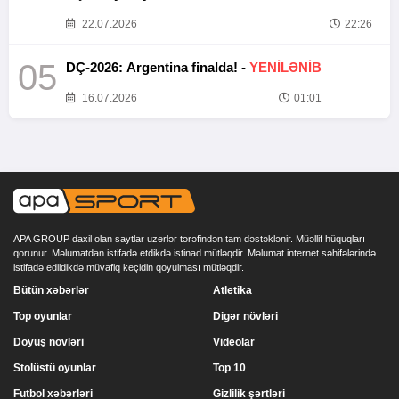
22.07.2026
22:26
05
DÇ-2026: Argentina finalda! -
YENİLƏNİB
16.07.2026
01:01
APA GROUP daxil olan saytlar uzerlər tərəfindən tam dəstəklənir. Müəllif hüquqları
qorunur. Məlumatdan istifadə etdikdə istinad mütləqdir. Məlumat internet səhifələrində
istifadə edildikdə müvafiq keçidin qoyulması mütləqdir.
Bütün xəbərlər
Atletika
Top oyunlar
Digər növləri
Döyüş növləri
Videolar
Stolüstü oyunlar
Top 10
Futbol xəbərləri
Gizlilik şərtləri