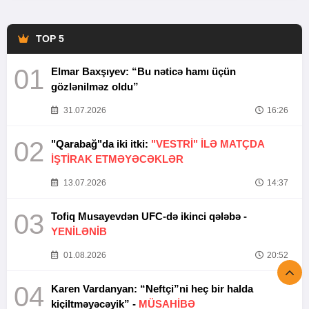
TOP 5
01
Elmar Baxşıyev: “Bu nəticə hamı üçün
gözlənilməz oldu”
31.07.2026
16:26
02
"Qarabağ"da iki itki:
"VESTRİ" İLƏ MATÇDA
İŞTİRAK ETMƏYƏCƏKLƏR
13.07.2026
14:37
03
Tofiq Musayevdən UFC-də ikinci qələbə -
YENİLƏNİB
01.08.2026
20:52
04
Karen Vardanyan: “Neftçi”ni heç bir halda
kiçiltməyəcəyik” -
MÜSAHİBƏ