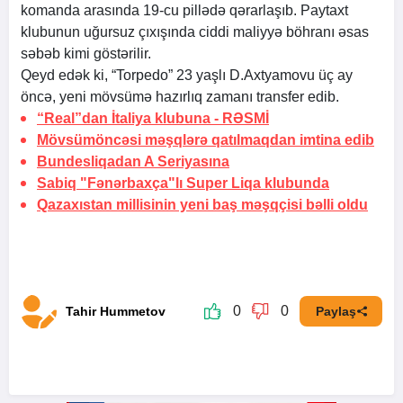
komanda arasında 19-cu pillədə qərarlaşıb. Paytaxt
klubunun uğursuz çıxışında ciddi maliyyə böhranı əsas
səbəb kimi göstərilir.
Qeyd edək ki, “Torpedo” 23 yaşlı D.Axtyamovu üç ay
öncə, yeni mövsümə hazırlıq zamanı transfer edib.
“Real”dan İtaliya klubuna -
RƏSMİ
Mövsümöncəsi məşqlərə qatılmaqdan imtina edib
Bundesliqadan A Seriyasına
Sabiq "Fənərbaxça"lı Super Liqa klubunda
Qazaxıstan millisinin yeni baş məşqçisi bəlli oldu
0
0
Tahir Hummetov
Paylaş