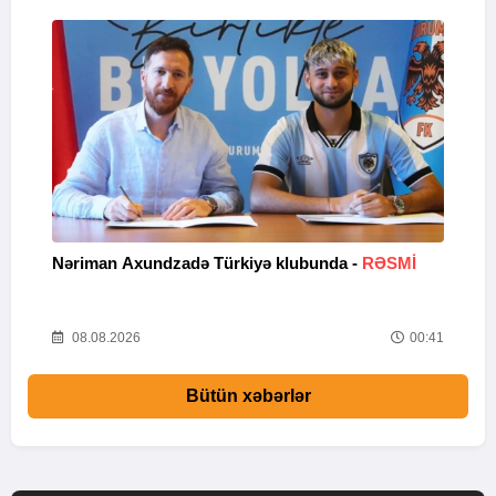
Nəriman Axundzadə Türkiyə klubunda -
RƏSMİ
"
24
08.08.2026
00:41
Bütün xəbərlər