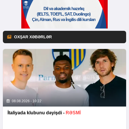
OXŞAR XƏBƏRLƏR
08.08.2026 - 10:22
İtaliyada klubunu dəyişdi -
RƏSMİ