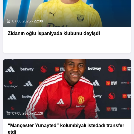
07.08.2026 - 22:09
Zidanın oğlu İspaniyada klubunu dəyişdi
07.08.2026 - 21:28
“Mançester Yunayted” kolumbiyalı istedadı transfer
etdi