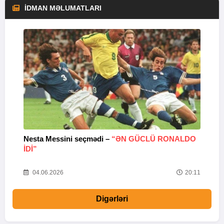
İDMAN MƏLUMATLARI
Nesta Messini seçmədi –
“ƏN GÜCLÜ RONALDO
“
IDI”
V
20
04.06.2026
20:11
Digərləri