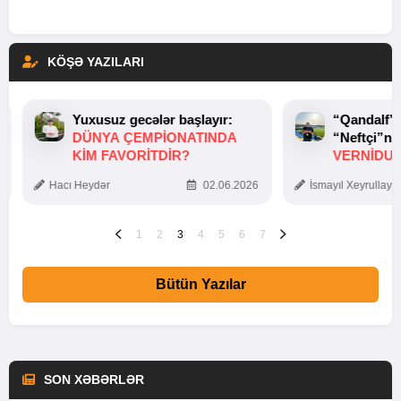
KÖŞƏ YAZILARI
Yuxusuz gecələr başlayır:
“Qandalf”
DÜNYA ÇEMPIONATINDA
“Neftçi”ni
KIM FAVORITDIR?
VERNİDUB
TOXUNUŞ
Hacı Heydər
02.06.2026
İsmayıl Xeyrullaye
1
2
3
4
5
6
7
Bütün Yazılar
SON XƏBƏRLƏR