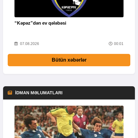
“Kəpəz”dən ev qələbəsi
Q
i
52
07.08.2026
00:01
Bütün xəbərlər
İDMAN MƏLUMATLARI