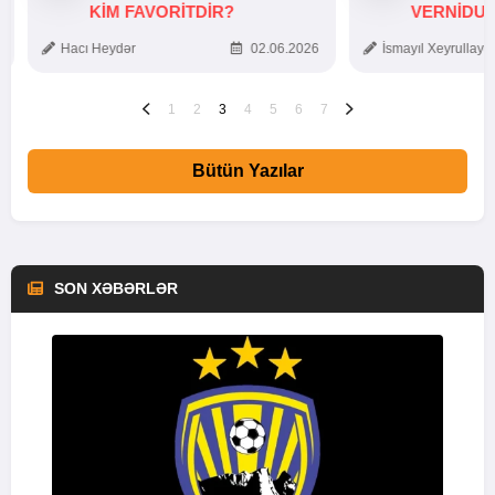
KIM FAVORITDIR?
VERNİDUB
TOXUNUŞ
Hacı Heydər
02.06.2026
İsmayıl Xeyrullaye
1
2
3
4
5
6
7
Bütün Yazılar
SON XƏBƏRLƏR