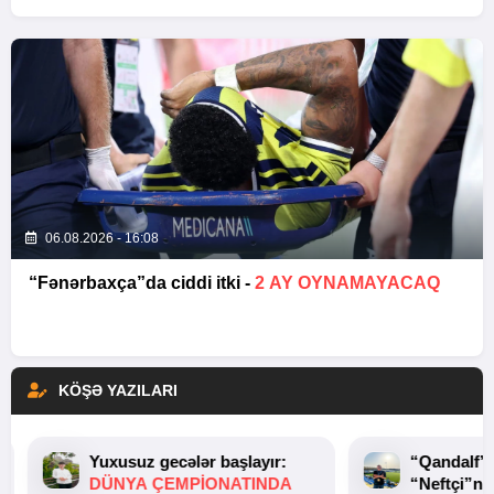
06.08.2026 - 16:08
“Fənərbaxça”da ciddi itki -
2 AY OYNAMAYACAQ
KÖŞƏ YAZILARI
Yuxusuz gecələr başlayır:
“Qandalf”
DÜNYA ÇEMPIONATINDA
“Neftçi”ni