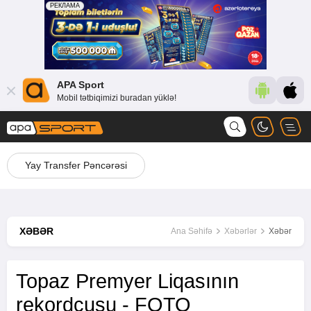
APA Sport
Mobil tətbiqimizi buradan yüklə!
Yay Transfer Pəncərəsi
XƏBƏR
Ana Səhifə
Xəbərlər
Xəbər
Topaz Premyer Liqasının
rekordçusu - FOTO