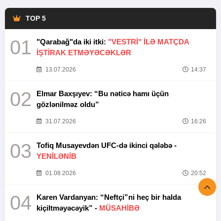
TOP 5
01
"Qarabağ"da iki itki:
"VESTRİ" İLƏ MATÇDA
İŞTİRAK ETMƏYƏCƏKLƏR
13.07.2026
14:37
02
Elmar Baxşıyev: “Bu nəticə hamı üçün
gözlənilməz oldu”
31.07.2026
16:26
03
Tofiq Musayevdən UFC-də ikinci qələbə -
YENİLƏNİB
01.08.2026
20:52
04
Karen Vardanyan: “Neftçi”ni heç bir halda
kiçiltməyəcəyik” -
MÜSAHİBƏ