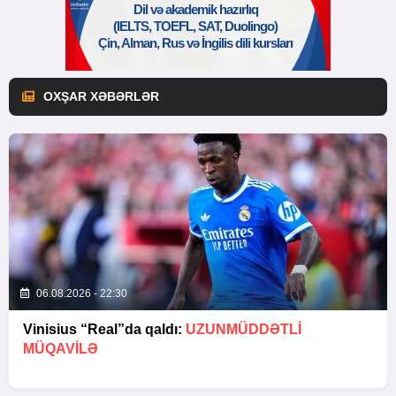
OXŞAR XƏBƏRLƏR
06.08.2026 - 22:30
Vinisius “Real”da qaldı:
UZUNMÜDDƏTLİ
MÜQAVİLƏ