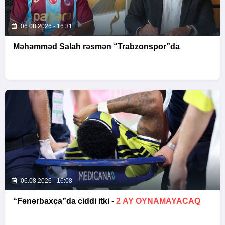
06.08.2026 - 16:31
Məhəmməd Salah rəsmən “Trabzonspor”da
06.08.2026 - 16:08
“Fənərbaxça”da ciddi itki -
2 AY OYNAMAYACAQ