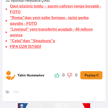
31 oyunda meydana çıxıb.
Qavi sözünü tutdu –
saçını çəhrayı rəngə boyatdı
-
FOTO
"Roma"dan yeni səfər forması -
tarixi gerbə
qayıdış
-
FOTO
"Liverpul" yeni transferini açıqladı -
40 milyon
avroya
"Çelsi"dən "Strazburq"a
FİFA
ÜZR İSTƏDİ
0
0
Tahir Hummetov
Paylaş