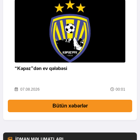
“Kəpəz”dən ev qələbəsi
Q
i
52
07.08.2026
00:01
Bütün xəbərlər
İDMAN MƏLUMATLARI