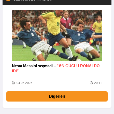
Nesta Messini seçmədi –
“ƏN GÜCLÜ RONALDO
“
IDI”
V
20
04.06.2026
20:11
Digərləri