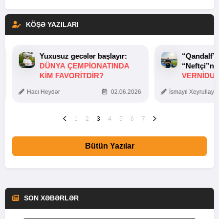
KÖŞƏ YAZILARI
Yuxusuz gecələr başlayır:
“Qandalf”
DÜNYA ÇEMPIONATINDA
“Neftçi”ni
KIM FAVORITDIR?
VERNİDUB
TOXUNUŞ
Hacı Heydər
02.06.2026
İsmayıl Xeyrullaye
1
2
3
4
5
6
7
Bütün Yazılar
SON XƏBƏRLƏR