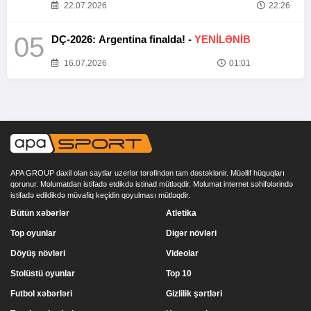
22.07.2026
22:26
05
DÇ-2026: Argentina finalda! -
YENİLƏNİB
16.07.2026
01:01
APA GROUP daxil olan saytlar uzerlər tərəfindən tam dəstəklənir. Müəllif hüquqları
qorunur. Məlumatdan istifadə etdikdə istinad mütləqdir. Məlumat internet səhifələrində
istifadə edildikdə müvafiq keçidin qoyulması mütləqdir.
Bütün xəbərlər
Atletika
Top oyunlar
Digər növləri
Döyüş növləri
Videolar
Stolüstü oyunlar
Top 10
Futbol xəbərləri
Gizlilik şərtləri