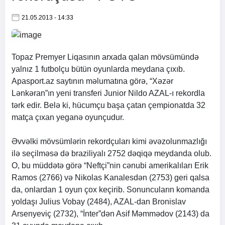
21.05.2013 - 14:33
Topaz Premyer Liqasının arxada qalan mövsümündə
yalnız 1 futbolçu bütün oyunlarda meydana çıxıb.
Apasport.az
saytının məlumatına görə, “Xəzər
Lənkəran”ın yeni transferi Junior Nildo AZAL-ı rekordla
tərk edir. Belə ki, hücumçu başa çatan çempionatda 32
matça çıxan yeganə oyunçudur.
Əvvəlki mövsümlərin rekordçuları kimi əvəzolunmazlığı
ilə seçilməsə də braziliyalı 2752 dəqiqə meydanda olub.
O, bu müddətə görə “Neftçi”nin cənubi amerikalıları Erik
Ramos (2766) və Nikolas Kanalesdən (2753) geri qalsa
da, onlardan 1 oyun çox keçirib. Sonuncuların komanda
yoldaşı Julius Vobay (2484), AZAL-dan Bronislav
Arsenyeviç (2732), “İnter”dən Asif Məmmədov (2143) da