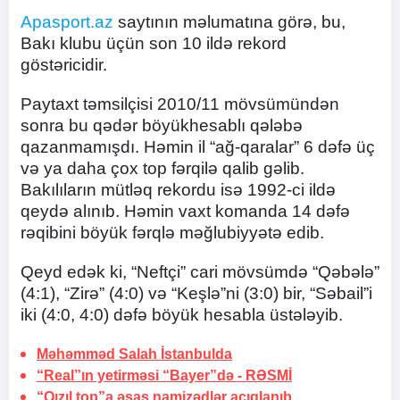
Apasport.az
saytının məlumatına görə, bu,
Bakı klubu üçün son 10 ildə rekord
göstəricidir.
Paytaxt təmsilçisi 2010/11 mövsümündən
sonra bu qədər böyükhesablı qələbə
qazanmamışdı. Həmin il “ağ-qaralar” 6 dəfə üç
və ya daha çox top fərqilə qalib gəlib.
Bakılıların mütləq rekordu isə 1992-ci ildə
qeydə alınıb. Həmin vaxt komanda 14 dəfə
rəqibini böyük fərqlə məğlubiyyətə edib.
Qeyd edək ki, “Neftçi” cari mövsümdə “Qəbələ”
(4:1), “Zirə” (4:0) və “Keşlə”ni (3:0) bir, “Səbail”i
iki (4:0, 4:0) dəfə böyük hesabla üstələyib.
Məhəmməd Salah
İstanbulda
“Real”ın yetirməsi “Bayer”də -
RƏSMİ
“Qızıl top”a əsas namizədlər açıqlanıb