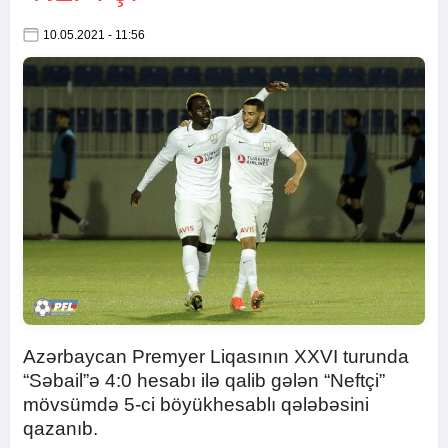
10.05.2021 - 11:56
Azərbaycan Premyer Liqasının XXVI turunda
“Səbail”ə 4:0 hesabı ilə qalib gələn “Neftçi”
mövsümdə 5-ci böyükhesablı qələbəsini
qazanıb.