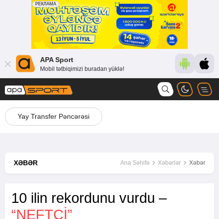
APA Sport
Mobil tətbiqimizi buradan yüklə!
Yay Transfer Pəncərəsi
XƏBƏR
Ana Səhifə
Xəbərlər
Xəbər
10 ilin rekordunu vurdu –
“NEFTÇI”