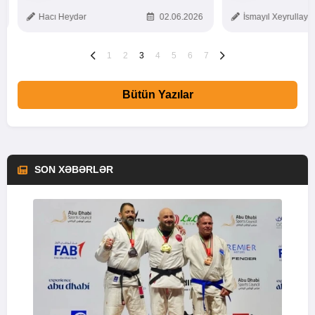
TOXUNUŞ
Hacı Heydər
02.06.2026
İsmayıl Xeyrullaye
1
2
3
4
5
6
7
Bütün Yazılar
SON XƏBƏRLƏR