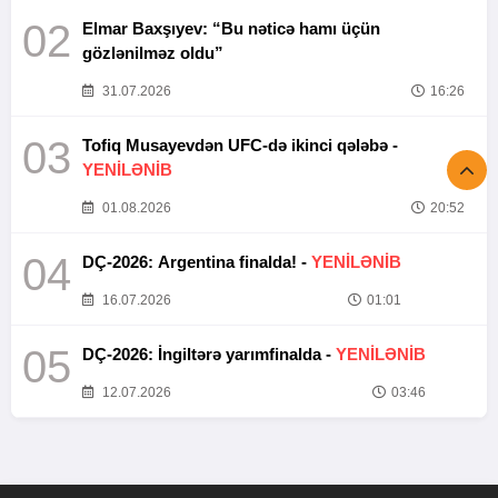
02
Elmar Baxşıyev: “Bu nəticə hamı üçün
gözlənilməz oldu”
31.07.2026
16:26
03
Tofiq Musayevdən UFC-də ikinci qələbə -
YENİLƏNİB
01.08.2026
20:52
04
DÇ-2026: Argentina finalda! -
YENİLƏNİB
16.07.2026
01:01
05
DÇ-2026: İngiltərə yarımfinalda -
YENİLƏNİB
12.07.2026
03:46