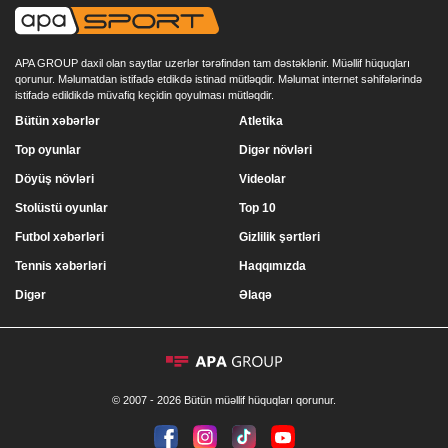
APA GROUP daxil olan saytlar uzerlər tərəfindən tam dəstəklənir. Müəllif hüquqları
qorunur. Məlumatdan istifadə etdikdə istinad mütləqdir. Məlumat internet səhifələrində
istifadə edildikdə müvafiq keçidin qoyulması mütləqdir.
Bütün xəbərlər
Atletika
Top oyunlar
Digər növləri
Döyüş növləri
Videolar
Stolüstü oyunlar
Top 10
Futbol xəbərləri
Gizlilik şərtləri
Tennis xəbərləri
Haqqımızda
Digər
Əlaqə
© 2007 - 2026 Bütün müəllif hüquqları qorunur.