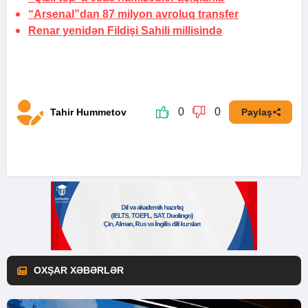
“Arsenal”dan 87 milyon avroluq transfer
Renar yenidən Fildişi Sahili millisində
0
0
Tahir Hummetov
Paylaş
OXŞAR XƏBƏRLƏR