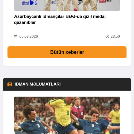
Azərbaycanlı idmançılar BƏƏ-də qızıl medal
Ç
qazanıblar
Y
01
05.08.2026
23:50
Bütün xəbərlər
İDMAN MƏLUMATLARI