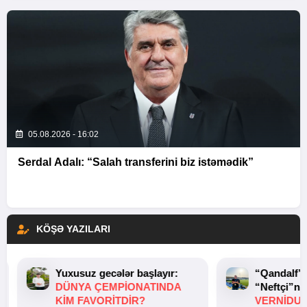
05.08.2026 - 16:02
Serdal Adalı: “Salah transferini biz istəmədik”
KÖŞƏ YAZILARI
Yuxusuz gecələr başlayır:
“Qandalf”
DÜNYA ÇEMPIONATINDA
“Neftçi”ni
KIM FAVORITDIR?
VERNİDUB