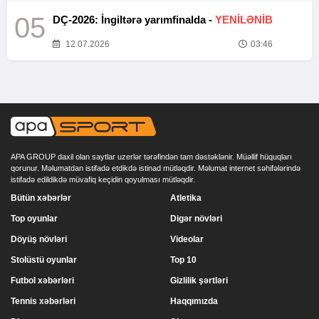
05
DÇ-2026: İngiltərə yarımfinalda -
YENİLƏNİB
12.07.2026
03:46
APA GROUP daxil olan saytlar uzerlər tərəfindən tam dəstəklənir. Müəllif hüquqları
qorunur. Məlumatdan istifadə etdikdə istinad mütləqdir. Məlumat internet səhifələrində
istifadə edildikdə müvafiq keçidin qoyulması mütləqdir.
Bütün xəbərlər
Atletika
Top oyunlar
Digər növləri
Döyüş növləri
Videolar
Stolüstü oyunlar
Top 10
Futbol xəbərləri
Gizlilik şərtləri
Tennis xəbərləri
Haqqımızda