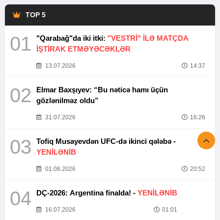
TOP 5
01
"Qarabağ"da iki itki:
"VESTRİ" İLƏ MATÇDA
İŞTİRAK ETMƏYƏCƏKLƏR
13.07.2026
14:37
02
Elmar Baxşıyev: “Bu nəticə hamı üçün
gözlənilməz oldu”
31.07.2026
16:26
03
Tofiq Musayevdən UFC-də ikinci qələbə -
YENİLƏNİB
01.08.2026
20:52
04
DÇ-2026: Argentina finalda! -
YENİLƏNİB
16.07.2026
01:01