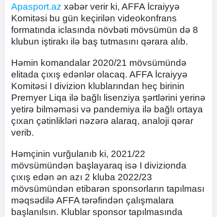
Apasport.az
xəbər verir ki, AFFA İcraiyyə
Komitəsi bu gün keçirilən videokonfrans
formatında iclasında növbəti mövsümün də 8
klubun iştirakı ilə baş tutmasını qərara alıb.
Həmin komandalar 2020/21 mövsümündə
elitada çıxış edənlər olacaq. AFFA İcraiyyə
Komitəsi I divizion klublarından heç birinin
Premyer Liqa ilə bağlı lisenziya şərtlərini yerinə
yetirə bilməməsi və pandemiya ilə bağlı ortaya
çıxan çətinlikləri nəzərə alaraq, analoji qərar
verib.
Həmçinin vurğulanıb ki, 2021/22
mövsümündən başlayaraq isə I divizionda
çıxış edən ən azı 2 kluba 2022/23
mövsümündən etibarən sponsorların tapılması
məqsədilə AFFA tərəfindən çalışmalara
başlanılsın. Klublar sponsor tapılmasında