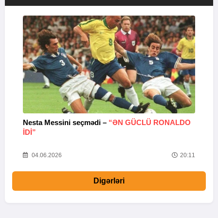
Nesta Messini seçmədi –
“ƏN GÜCLÜ RONALDO
“
IDI”
V
20
04.06.2026
20:11
Digərləri