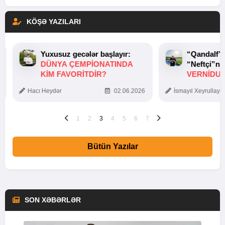
KÖŞƏ YAZILARI
Yuxusuz gecələr başlayır:
“Qandalf”
DÜNYA ÇEMPIONATINDA
“Neftçi”ni
KIM FAVORITDIR?
VERNİDUB
TOXUNUŞ
Hacı Heydər
02.06.2026
İsmayıl Xeyrullaye
1
2
3
4
5
6
7
Bütün Yazılar
SON XƏBƏRLƏR