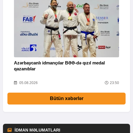
Azərbaycanlı idmançılar BƏƏ-də qızıl medal
Ç
qazanıblar
Y
01
05.08.2026
23:50
Bütün xəbərlər
İDMAN MƏLUMATLARI