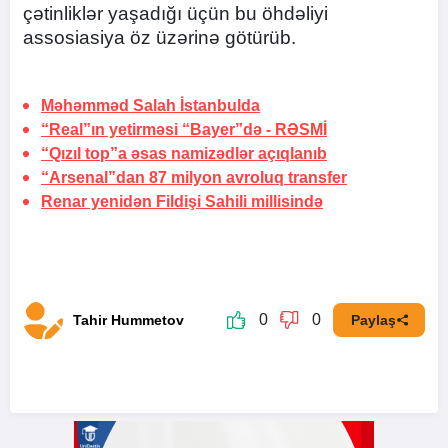
çətinliklər yaşadığı üçün bu öhdəliyi
assosiasiya öz üzərinə götürüb.
Məhəmməd Salah
İstanbulda
“Real”ın yetirməsi “Bayer”də -
RƏSMİ
“Qızıl top”a əsas namizədlər açıqlanıb
“Arsenal”dan 87 milyon avroluq transfer
Renar yenidən Fildişi Sahili millisində
0
0
Tahir Hummetov
Paylaş