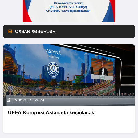
OXŞAR XƏBƏRLƏR
05.08.2026 - 20:34
UEFA Konqresi Astanada keçiriləcək