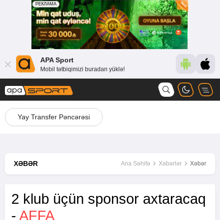
APA Sport
Mobil tətbiqimizi buradan yüklə!
Yay Transfer Pəncərəsi
XƏBƏR
Ana Səhifə
Xəbərlər
Xəbər
2 klub üçün sponsor axtaracaq
-
AFFA