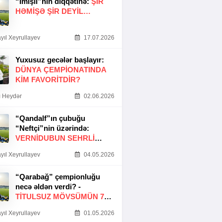
“İmişli”nin diqqətinə:
ŞIR
HƏMIŞƏ ŞIR DEYIL…
yıl Xeyrullayev
17.07.2026
Yuxusuz gecələr başlayır:
DÜNYA ÇEMPIONATINDA
KIM FAVORITDIR?
 Heydər
02.06.2026
“Qandalf”ın çubuğu
“Neftçi”nin üzərində:
VERNİDUBUN SEHRLİ
TOXUNUŞU
yıl Xeyrullayev
04.05.2026
“Qarabağ” çempionluğu
necə əldən verdi? -
TITULSUZ MÖVSÜMÜN 7
SƏBƏBI
yıl Xeyrullayev
01.05.2026