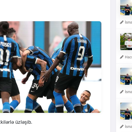
İsma
Hacı
İsma
tkilərlə üzləşib.
İsma