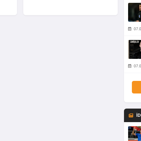
07.0
07.0
İ