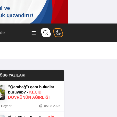
lar
ÖŞƏ YAZILARI
“Qarabağ”ı qara buludlar
bürüyüb? -
KEÇID
DÖVRÜNÜN AĞIRLIĞI
 Heydər
05.08.2026