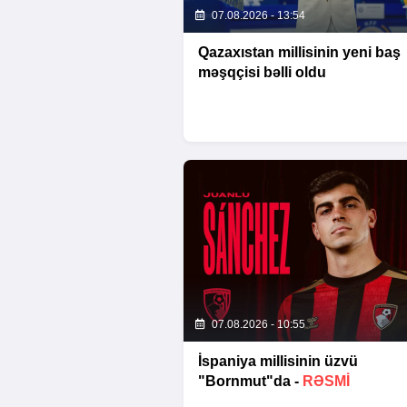
07.08.2026 - 13:54
Qazaxıstan millisinin yeni baş
məşqçisi bəlli oldu
07.08.2026 - 10:55
İspaniya millisinin üzvü
"Bornmut"da -
RƏSMİ