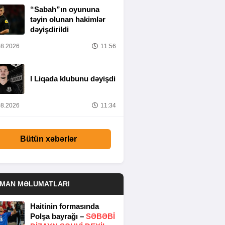
“Sabah”ın oyununa
təyin olunan hakimlər
dəyişdirildi
8.2026
11:56
I Liqada klubunu dəyişdi
8.2026
11:34
Bütün xəbərlər
DMAN MƏLUMATLARI
Haitinin formasında
Polşa bayrağı –
SƏBƏBI