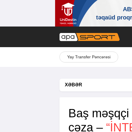
Yay Transfer Pəncərəsi
XƏBƏR
Baş məşqçi 
cəza –
“İNT