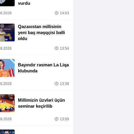
vurdu
8.2026
14:03
Qazaxıstan millisinin
yeni baş məşqçisi bəlli
oldu
8.2026
13:54
Bayındır rəsmən La Liqa
klubunda
8.2026
13:38
Millimizin üzvləri üçün
seminar keçirilib
8.2026
13:09