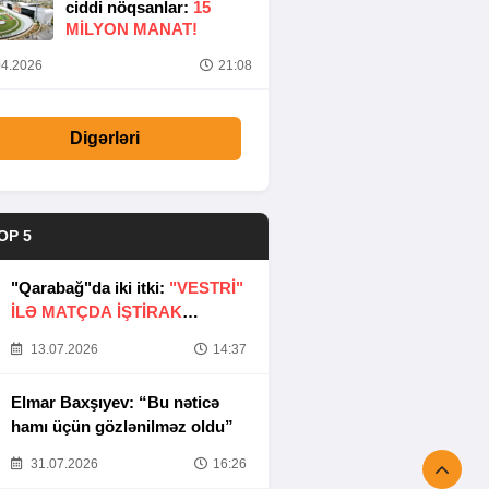
ciddi nöqsanlar:
15
MILYON MANAT!
4.2026
21:08
Digərləri
OP 5
"Qarabağ"da iki itki:
"VESTRİ"
İLƏ MATÇDA İŞTİRAK
ETMƏYƏCƏKLƏR
13.07.2026
14:37
Elmar Baxşıyev: “Bu nəticə
hamı üçün gözlənilməz oldu”
31.07.2026
16:26