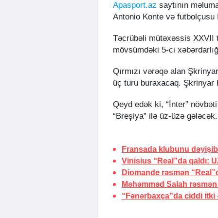
Apasport.az
saytının məlumat
Antonio Konte və futbolçusu 
Təcrübəli mütəxəssis XXVII t
mövsümdəki 5-ci xəbərdarlığ
Qırmızı vərəqə alan Şkrinyar 
üç turu buraxacaq. Şkrinyar
Qeyd edək ki, “İnter” növbət
“Breşiya” ilə üz-üzə gələcək.
Fransada klubunu dəyişib
Vinisius “Real”da qaldı:
U
Diomande rəsmən “Real”
Məhəmməd Salah rəsmən 
“Fənərbaxça”da ciddi itki 