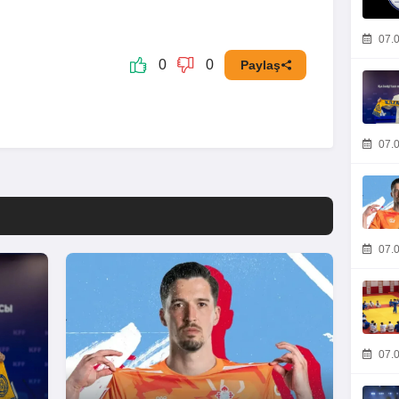
07.0
0
0
Paylaş
07.0
07.0
07.0