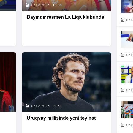
07.08.2026 - 13:38
Bayındır rəsmən La Liqa klubunda
07.0
07.0
07.0
07.08.2026 - 09:51
Uruqvay millisində yeni təyinat
07.0