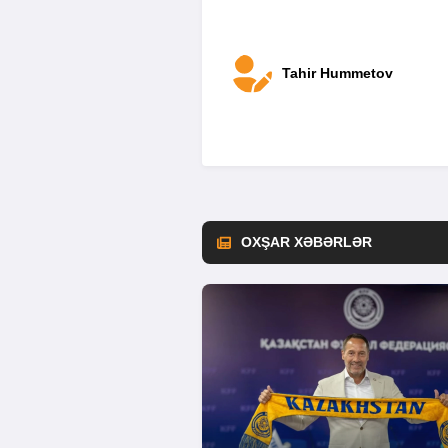
Tahir Hummetov
OXŞAR XƏBƏRLƏR