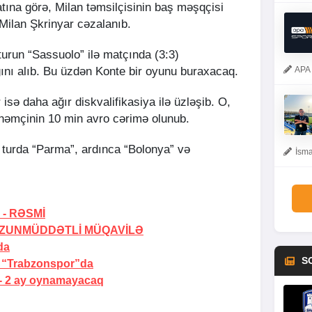
ına görə, Milan təmsilçisinin baş məşqçisi
Milan Şkrinyar cəzalanıb.
urun “Sassuolo” ilə matçında (3:3)
APA 
ını alıb. Bu üzdən Konte bir oyunu buraxacaq.
isə daha ağır diskvalifikasiya ilə üzləşib. O,
 həmçinin 10 min avro cərimə olunub.
i turda “Parma”, ardınca “Bolonya” və
İsma
 -
RƏSMİ
ZUNMÜDDƏTLİ MÜQAVİLƏ
da
S
“Trabzonspor”da
-
2 ay oynamayacaq