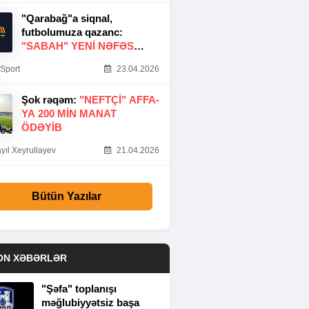
"Qarabağ"a siqnal,
futbolumuza qazanc:
"SABAH" YENI NƏFƏS
GƏTIRDI
Sport
23.04.2026
Şok rəqəm:
"NEFTÇI" AFFA-
YA 200 MIN MANAT
ÖDƏYIB
yıl Xeyrullayev
21.04.2026
Bütün Yazılar
ON XƏBƏRLƏR
"Şəfa" toplanışı
məğlubiyyətsiz başa