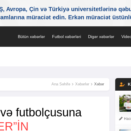
Bütün xəbərlər
Futbol xəbərləri
Digər xəbərlər
Video
Ana Səhifə
Xəbərlər
Xəbər
K
və futbolçusuna
Hacı
ER”IN