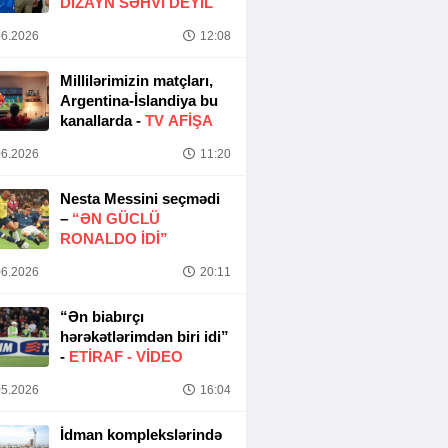
DIZAYN SƏHVI DEYIL
6.2026
12:08
Millilərimizin matçları,
Argentina-İslandiya bu
kanallarda -
TV AFİŞA
6.2026
11:20
Nesta Messini seçmədi
–
“ƏN GÜCLÜ
RONALDO IDI”
6.2026
20:11
“Ən biabırçı
hərəkətlərimdən biri idi”
-
ETIRAF -
VİDEO
5.2026
16:04
İdman komplekslərində