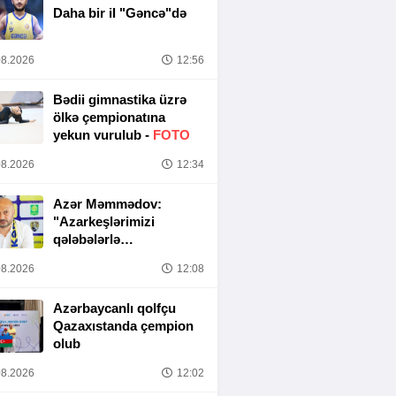
Daha bir il "Gəncə"də
8.2026
12:56
Bədii gimnastika üzrə
ölkə çempionatına
yekun vurulub -
FOTO
8.2026
12:34
Azər Məmmədov:
"Azarkeşlərimizi
qələbələrlə
sevindirəcəyik"
8.2026
12:08
Azərbaycanlı qolfçu
Qazaxıstanda çempion
olub
8.2026
12:02